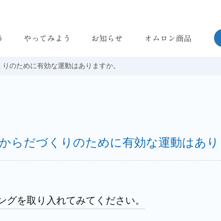
知る
婦人用電子体温計
くりのために有効な運動はありますか。
血圧計
体重体組成計
低周波治療器
マッサージャ
からだづくりのために有効な運動はあり
活動量計
音波式電動歯ブラシ
ングを取り入れてみてください。