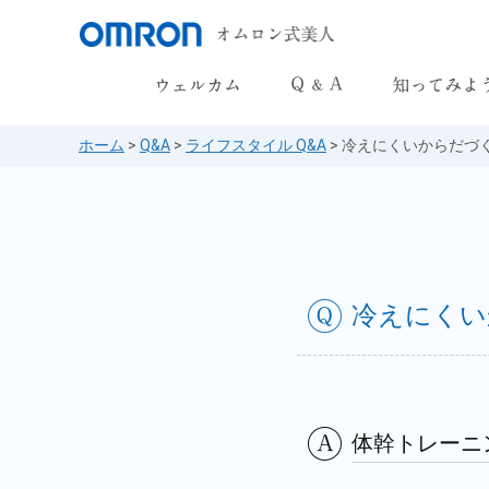
妊娠・出産 Q&A
からだをきちんと
ホーム
>
Q&A
>
ライフスタイル Q&A
>
冷えにくいからだづ
月経・生理 Q&A
妊娠を知る
更年期 Q&A
更年期を知る
ライフスタイル Q&A
冷えにくい
体幹トレーニ