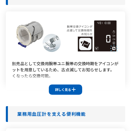
USBケーブル接続、Bluetooth
対応
別売品として交換用腕帯ユニ
腕帯の交換時期をアイコンが
ットを用意しているため、古
点滅してお知らせします。
くなったら交換可能。
対応機種
対応機種
HBP-9030
HBP-9031C
詳しく見る
HBP-9030
HBP-9031C
HBP-9010C
HBP-9010C
※HBP-9031Cの画面表示
業務用血圧計を支える便利機能