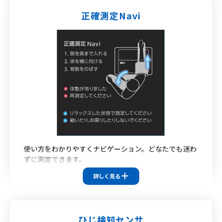
正確測定Navi
使い方をわかりやすくナビゲーション。どなたでも迷わ
ずに測定できます。
対応機種
詳しく見る
HBP-9030
HBP-9031C
HBP-9010C
※HBP-9030
測定姿勢をイラストと音声ガイドで正確サポート
ひじ検知センサ
※HBP-9031C