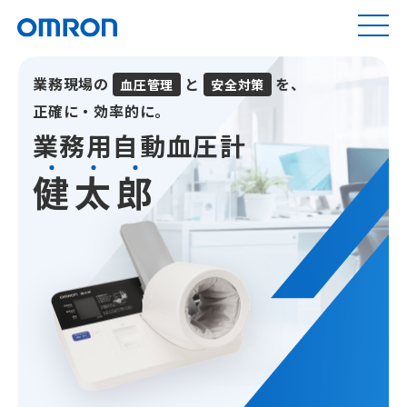
業務現場の
と
を、
血圧管理
安全対策
正確に・効率的に。
業務用自動血圧計
健
太
郎