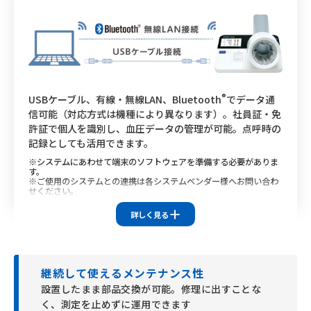
®
USBケーブル、有線・無線LAN、Bluetooth
でデータ通
信可能（対応方式は機種により異なります）。社員証・免
許証で個人を識別し、血圧データの管理が可能。点呼時の
記録としても活用できます。
※システムにあわせて端末のソフトウェアを準備する必要がありま
す。
※ご使用のシステムとの連携は各システムベンダー様へお問い合わ
せください。
対応機種
詳しく見る
HBP-9030
HBP-9031C
HBP-9010C
※HBP-9030
USBケーブル接続のみ対応
継続して使えるメンテナンス性
※HBP-9031C
®
USBケーブル接続、Bluetooth
、無線LAN対応
設置したまま部品交換が可能。修理に出すことな
※HBP-9010C
く、測定を止めずに運用できます
®