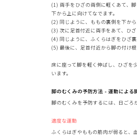
(1) 両手をひざの両側に軽くあて
下から上に向けてなでます。
(2) 同じように、ももの裏側を下か
(3) 次に足首付近に両手をあて、ひ
(4) 同じように、ふくらはぎをひざ
(5) 最後に、足首付近から脚の付
床に座って脚を軽く伸ばし、ひざを
います。
脚のむくみの予防方法 - 運動による
脚のむくみを予防するには、日ごろ
適度な運動
ふくらはぎやももの筋肉が弱ると、