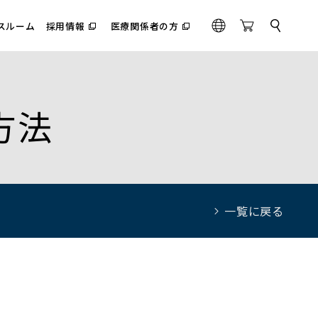
スルーム
採用情報
医療関係者の方
サ
（別
（別
G
O
イ
ウ
ウ
l
n
ト
ィ
ィ
内
o
l
ン
ン
検
ド
ド
b
i
索
ウ
ウ
a
n
で
で
方法
l
e
開
開
く）
く）
S
t
o
r
e
一覧に戻る