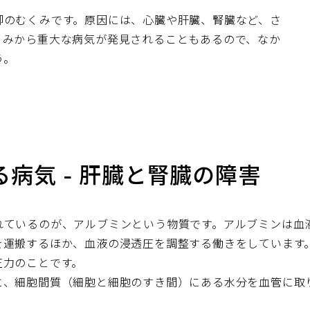
脚のむくみです。原因には、心臓や肝臓、腎臓など、さ
くみから重大な病気が発見されることもあるので、なか
う。
病気 - 肝臓と腎臓の障害
れているのが、アルブミンという物質です。アルブミンは血
を運搬するほか、血液の浸透圧を調整する働きをしています
圧力のことです。
と、細胞間質（細胞と細胞のすき間）にある水分を血管に取
。