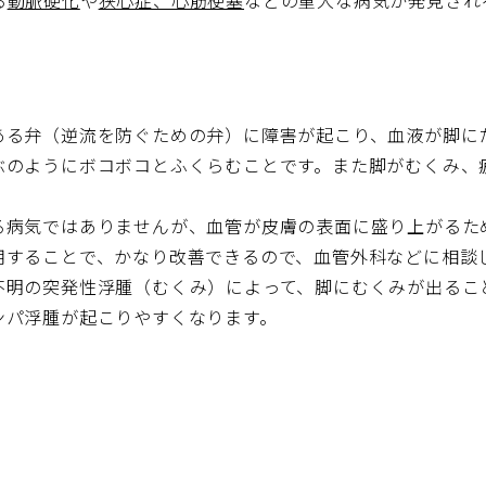
る
動脈硬化
や
狭心症、心筋梗塞
などの重大な病気が発見され
ある弁（逆流を防ぐための弁）に障害が起こり、血液が脚に
ぶのようにボコボコとふくらむことです。また脚がむくみ、
る病気ではありませんが、血管が皮膚の表面に盛り上がるた
用することで、かなり改善できるので、血管外科などに相談
不明の突発性浮腫（むくみ）によって、脚にむくみが出るこ
ンパ浮腫が起こりやすくなります。