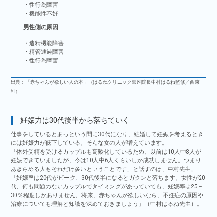
・性行為障害
・機能性不妊
男性側の原因
・造精機能障害
・精管通過障害
・性行為障害
出典：「赤ちゃんが欲しい人の本」（はるねクリニック銀座院長中村はるね監修／西東
社）
妊娠力は30代後半から落ちていく
仕事をしているとあっという間に30代になり、結婚して妊娠を考えるとき
には妊娠力が低下している。そんな女の人が増えています。
「体外受精を受けるカップルも高齢化しているため、以前は10人中8人が
妊娠できていましたが、今は10人中6人くらいしか成功しません。つまり
あきらめる人もそれだけ多いということです」と話すのは、中村先生。
「妊娠率は20代がピーク、30代後半になるとガクンと落ちます。女性が20
代、何も問題のないカップルでタイミングがあっていても、妊娠率は25～
30％程度しかありません。将来、赤ちゃんが欲しいなら、不妊症の原因や
治療についても理解と知識を深めておきましょう」（中村はるね先生）。