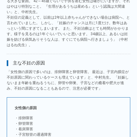
る大きな要因。 42～45歳ぐらいで子供を産む女性は確かにいますが、それ
はやはり特別なこと。 『生理があるうちは産める』という認識は大間違
い」と、中村先生。
不妊症の定義として、以前は2年以上赤ちゃんができない場合は病院へ、と
言われていました。 しかし、「妊娠のチャンスは月に1度だけ。数年はあ
っという間にすぎてしまいます。 また、不妊治療はとても時間がかかりま
す。様子を見るのは1年ぐらいでいいと思います。 34歳以上、あるいは妊
娠を妨げる病気ありそうな人は、すぐにでも病院へ行きましょう」（中村
はるね先生）。
主な不妊の原因
「女性側の原因で多いのは、排卵障害と卵管障害。 最近は、子宮内膜症が
不妊原因に関わっているケースも増えています」と、中村先生。 「妊娠し
ないまま年齢を重ねるうちに、卵管や卵巣、子宮などの癒着や肥大が進
み、不妊の原因になることもあるので、注意が必要です」
女性側の原因
・排卵障害
・卵管障害
・着床障害
・子宮頸管の通過障害