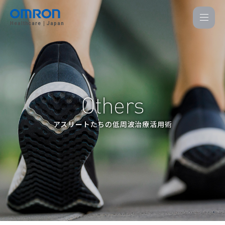
Healthcare
Japan
Others
アスリートたちの低周波治療活用術