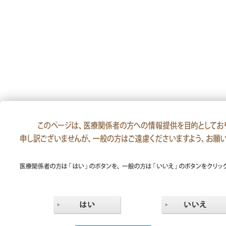
医療関係者の方
携帯型心電計
HCG-9010U