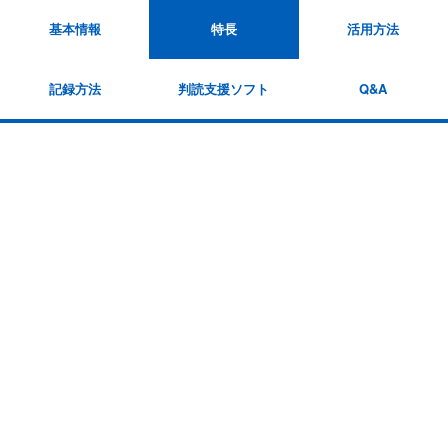
基本情報
特長
活用方法
記録方法
判読支援ソフト
Q&A
HCG-9010Uとは
ABOUT
胸にあてるだけで、
12誘導心電計のV4相当部位の心電図波形を記録
できる携帯型心電計