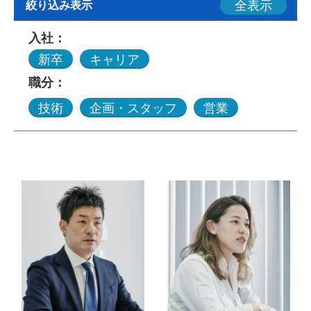
全表示
絞り込み表示
入社：
新卒
キャリア
職分：
技術
企画・スタッフ
営業