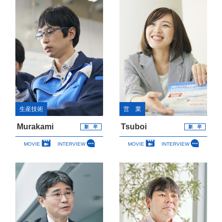
生産技術
営 業
Murakami
Tsuboi
新 卒
新 卒
MOVIE
INTERVIEW
MOVIE
INTERVIEW