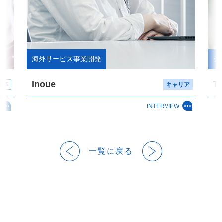
海外サービス事業開発
シ
Inoue
To
 卒
キャリア
INTERVIEW
一覧に戻る