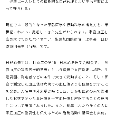
「健康は一人ひとりの積極的な自己管理とよい生活習慣によ
って守られる」
現在では一般的となった予防医学や行動科学の考え方を、半
世紀にわたって提唱してきた先生がおられます。家庭血圧を
広め続けてきたパイオニア、聖路加国際病院 理事長 日野
原重明先生（当時）です。
日野原先生は、1975年の第16回日本心身医学会総会で、「家
庭血圧の臨床医学的意義」という演題で血圧測定は場所、生
活要因、測定者などの条件で大きく変動すること、そして家
庭で測定した血圧値は病院での血圧値よりも低値を示すこと
を発表。入院中や外来受診時に１回、しかも医師の前で緊張
した状態で測った血圧値を平常血圧値と解釈することの危険
性について講演されました。また、長年にわたり多くの人に
家庭血圧の重要性を伝えるための啓発活動や講演会を実施。