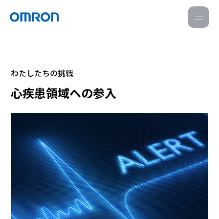
M
E
N
U
わたしたちの挑戦
心疾患領域への参入