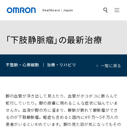
MEN
Healthcare
Japan
サ
イ
ト
内
検
索
「下肢静脈瘤」の最新治療
不整脈・心房細動
治療・リハビリ
一覧に戻る
脚の血管が浮き出して見えたり、血管がボコボコに膨らんで
蛇行していたり。脚の皮膚に現れるこんな症状に悩んでいま
せんか。血液が脚の方に溜まり、静脈が膨れて静脈瘤ができ
るのが下肢静脈瘤。軽症も含めると国内に4千万～5千万人の
患者がいるといわれています。脚の見た目が気になってもその