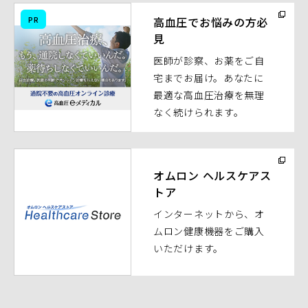
（別
PR
高血圧でお悩みの方必
ウ
見
ィ
医師が診察、お薬をご自
ン
宅までお届け。あなたに
ド
最適な高血圧治療を無理
ウ
なく続けられます。
で
開
く）
（別
ウ
オムロン ヘルスケアス
トア
ィ
ン
インターネットから、オ
ド
ムロン健康機器をご購入
ウ
いただけます。
で
開
く）