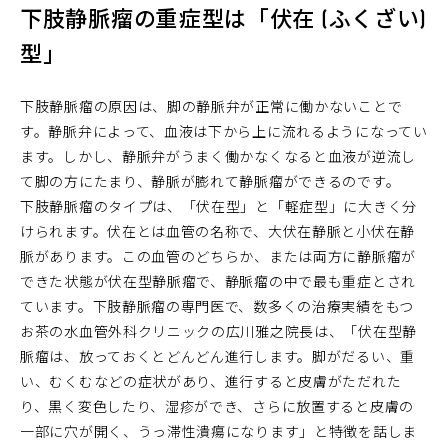
下肢静脈瘤の重症型は「伏在
(ふくざい)
型」
下肢静脈瘤の原因は、脚の静脈弁が正常に働かないことで
す。静脈弁によって、血液は下から上に流れるようになってい
ます。しかし、静脈弁がうまく働かなくなると血液が逆流し
て脚の方にたまり、静脈が膨れて静脈瘤ができるのです。
下肢静脈瘤のタイプは、「伏在型」と「軽症型」に大きく分
けられます。伏在とは血管の名称で、大伏在静脈と小伏在静
脈があります。この血管のどちらか、または両方に静脈瘤が
できた状態が伏在型静脈瘤で、静脈瘤の中で最も重症とされ
ています。下肢静脈瘤の専門医で、数多くの治療実績をもつ
お茶の水血管外科クリニックの広川雅之院長は、「伏在型静
脈瘤は、放っておくとどんどん進行します。脚がだるい、重
い、むくむなどの症状があり、進行すると皮膚がただれた
り、黒く変色したり、湿疹ができ、さらに放置すると皮膚の
一部に穴が開く、うっ滞性潰瘍になります」と特徴を話しま