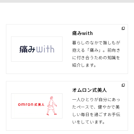
痛みwith
暮らしのなかで誰しもが
抱える「痛み」。前向き
（別
に付き合うための知識を
ウ
紹介します。
ィ
ン
ド
オムロン式美人
ウ
で
一人ひとりが自分にあっ
開
たペースで、健やかで美
（別
く）
しい毎日を過ごすお手伝
ウ
いをしています。
ィ
ン