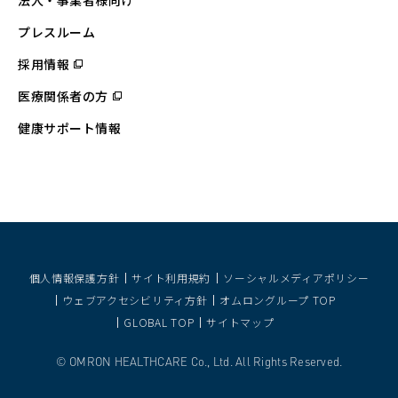
法人・事業者様向け
ン
ド
ウ
プレスルーム
で
開
採用情報
（別
く）
ウ
ィ
医療関係者の方
（別
ン
ウ
ド
ィ
ウ
健康サポート情報
ン
で
ド
開
ウ
く）
で
開
く）
個人情報保護方針
サイト利用規約
ソーシャルメディアポリシー
ウェブアクセシビリティ方針
オムロングループ TOP
GLOBAL TOP
サイトマップ
OMRON HEALTHCARE Co., Ltd. All Rights Reserved.
©