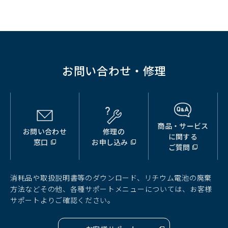
ド
ウ
で
開
く）
お問い合わせ・修理
商品・サービス
お問い合わせ
修理の
（別
（別
（別
に関する
窓口
お申し込み
ウ
ウ
ウ
ご質問
ィ
ィ
ィ
ン
ン
ン
ド
ド
ド
消耗品や取扱説明書等のダウンロード、リチウム電池の廃棄
ウ
ウ
ウ
方法などその他、各種サポートメニューについては、お客様
で
で
で
サポートよりご確認ください。
開
開
開
く）
く）
く）