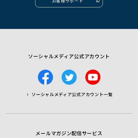
お客様サポート
（別
ウ
ィ
ン
ド
ウ
で
開
く）
ソーシャルメディア公式アカウント
F
T
Y
a
w
o
c
i
u
ソーシャルメディア公式アカウント一覧
a
t
t
b
t
u
o
e
b
o
r
e
k
メールマガジン配信サービス