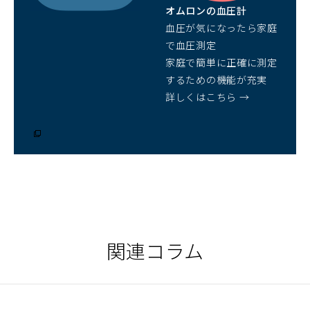
開
オムロンの血圧計
く）
血圧が気になったら家庭
で血圧測定
家庭で簡単に正確に測定
するための機能が充実
詳しくはこちら →
（別
ウ
ィ
ン
ド
ウ
で
開
く）
関連コラム