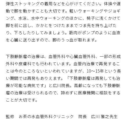
弾性ストッキングの着用などを心がけてください。体操や運
動で脚を動かすことも大切です。軽いウォーキングやジョギ
ング、水泳、水中ウォーキングのほかに、椅子に浅くかけて
脚を前に出し、かかとをつけたままでつま先を持ち上げた
り、下ろしたりしてみましょう。筋肉がポンプのように血液
を心臓に送り出すので、脚のうっ血が取れます。
下肢静脈瘤の治療は、血管外科や心臓血管外科、一部の形成
外科や皮膚科でも行われています。血管内治療で再発するこ
とは今のところないといわれていますが、10～15年という長
い期間では再発もありえます。「下肢静脈瘤は再発しても治
療が可能な病気です」と広川院長。高齢になっても下肢静脈
瘤の治療は受けられるので、諦めずに医療機関に相談をする
ことが大切です。
監修 お茶の水血管外科クリニック 院長 広川 雅之先生