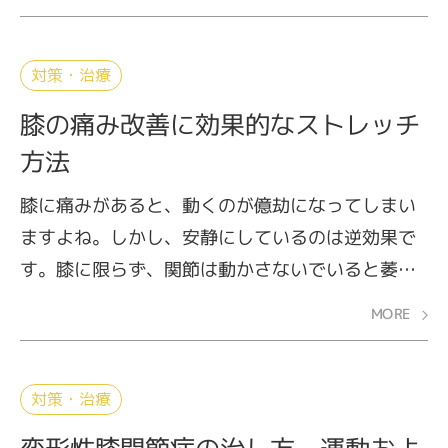
り、さらに体重増につながるという悪循環に陥り
がちです。体重を上手にコントロールして、膝の
痛みを予防・改善しましょう。
対策・治療
膝の痛み改善に効果的なストレッチ
方法
膝に痛みがあると、動くのが億劫になってしまい
ますよね。しかし、安静にしているのは逆効果で
す。膝に限らず、関節は動かさないでいると萎縮
してしまい、ますます動かしにくくなります。そ
MORE
うならないためにも、運動で膝関節の周りにある
筋肉を柔軟に保つことが大切です。ここでは、膝
を支える筋肉である大腿四頭筋（だいたいしとう
対策・治療
きん）、前脛骨筋（ぜんけいこつきん）、腓腹筋