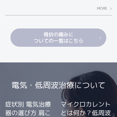
を問わず、骨折は避けたいですね。骨折を未然に
MORE
防ぐには、ケガをしにくいからだ作りが重要で
す。ここでは、家庭でできる骨折予防のための運
動・ストレッチをご紹介します。
骨折の痛みに
ついての一覧はこちら
電気・低周波治療について
症状別 電気治療
マイクロカレント
器の選び方 肩こ
とは何か？低周波