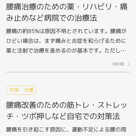
けて立っているといったクセにより生じるからだ
腰痛治療のための薬・リハビリ・痛
のゆがみも、痛みを生じさせる原因の一つです。
み止めなど病院での治療法
働く世代にとっては、労働環境と腰痛の関係も深
く、いわゆる「腰痛持ち」が多い職種も存在して
腰痛の約85%は原因不明とされています。腰痛が
います。
ひどい場合は、まず痛みと炎症を和らげるために
ここでは、生活習慣や労働環境が招く筋疲労によ
薬と注射で治療を進めるのが基本です。ただし、
る腰痛、またその予防のコツについて解説しま
薬物療法（投薬治療・神経ブロック療法）はあく
MORE
す。
までも痛みを抑える対症療法であり、病気そのも
のを治すものではありません。状況によっては、
理学療法や外科的治療などが必要になるケースも
対策・治療
あります。理学療法は、運動機能に問題がある人
腰痛改善のための筋トレ・ストレッ
の機能回復を図って、できるだけ早く社会復帰さ
チ・ツボ押しなど自宅での対策法
せるための治療です。医師の指導のもとで、理学
療法士によるリハビリテーション（略してリハビ
腰痛を引き起こす原因に、運動不足による腰の周