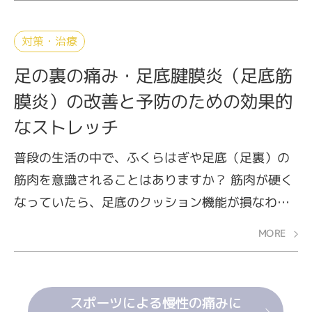
ねの内側に痛みが出ます。
対策・治療
足の裏の痛み・足底腱膜炎（足底筋
膜炎）の改善と予防のための効果的
なストレッチ
普段の生活の中で、ふくらはぎや足底（足裏）の
筋肉を意識されることはありますか？ 筋肉が硬く
なっていたら、足底のクッション機能が損なわれ
ているのかもしれません。このクッション機能と
MORE
して働く部分は足底腱膜（そくていけんまく）と
呼ばれ、放っておくと足底腱膜（そくていけんま
く）に過度のストレスがかかり、炎症を引き起こ
スポーツによる慢性の痛みに