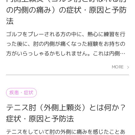
の内側の痛み）の症状・原因と予防
法
ゴルフをプレーされる方の中に、熱心に練習を行
った後に、肘の内側が痛くなった経験をお持ちの
方がいらっしゃるかもしれません。これは内側上
顆炎（ないそくじょうかえん）というスポーツ障
MORE
害。ゴルフ肘とも呼ばれ、肘の使いすぎによって
起こる疾患です。また、テニスのプレー中にも発
生することがあり、フォアハンドのときに肘関節
疾患・症状
の内側に痛みの症状が出るのが特徴です。
テニス肘（外側上顆炎）とは何か？
症状・原因と予防法
テニスをしていて肘の外側に痛みを感じたことあ