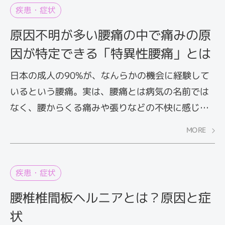
疾患・症状
原因不明が多い腰痛の中で痛みの原
因が特定できる「特異性腰痛」とは
日本の成人の90%が、なんらかの機会に経験して
いるという腰痛。実は、腰痛とは病気の名前では
なく、腰からくる痛みや張りなどの不快に感じる
症状の総称です。このうち、画像診断や血液検査
MORE
などで痛みの原因が特定できるものを「特異性腰
痛」、原因がはっきりしないものを「非特異性腰
痛」といいます。特異性腰痛とはどのようなもの
疾患・症状
なのか、またどのような原因が考えられるのかを
腰椎椎間板ヘルニアとは？原因と症
みていきましょう。
状