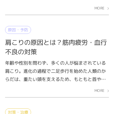
けています。たかが肩こりと軽んじているとコリ
MORE
が痛みへ変わって、つらい症状に悩まされること
に。放っておくと、頭痛や吐き気、めまいといっ
た全身の不調につながる可能性もあるので、早め
原因・予防
の対処が必要です。
肩こりの原因とは？筋肉疲労・血行
不良の対策
年齢や性別を問わず、多くの人が悩まされている
肩こり。進化の過程で二足歩行を始めた人類のか
らだは、重たい頭を支えるため、もともと首や肩
に負担がかかりやすい構造をしています。肩こり
MORE
が起こる直接的な原因は、筋肉の疲れと血行不良
ですが、これらを招く要因はさまざまです。ここ
では、肩こりの原因について解説します。
対策・治療