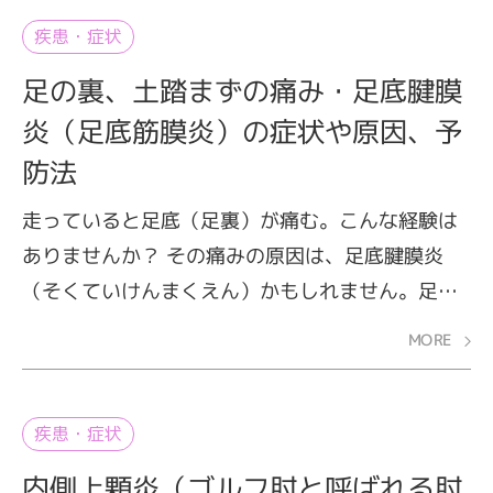
みや違和感があっても、我慢できる程度だからと
疾患・症状
そのままプレーを続けているケースも少なからず
足の裏、土踏まずの痛み・足底腱膜
あるようです。しかし、野球肩は放置していても
炎（足底筋膜炎）の症状や原因、予
よくなりません。ここでは、野球肩の症状と原
防法
因、予防のためのストレッチ・トレーニングを解
説します。
走っていると足底（足裏）が痛む。こんな経験は
ありませんか？ その痛みの原因は、足底腱膜炎
（そくていけんまくえん）かもしれません。足底
腱膜炎は、ランナーに多く見られるスポーツ障害
MORE
です。一時的によくなっても繰り返すことが多
く、走れば走るほど足底の痛みが強くなるといわ
れています。ここでは、足底腱膜炎の症状と原
疾患・症状
因、そして予防法を解説します。
内側上顆炎（ゴルフ肘と呼ばれる肘