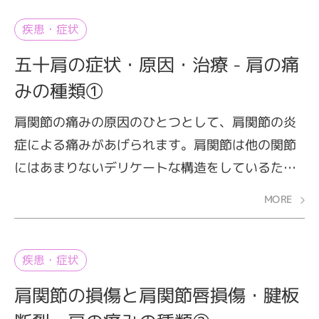
疾患・症状
五十肩の症状・原因・治療 - 肩の痛
みの種類①
肩関節の痛みの原因のひとつとして、肩関節の炎
症による痛みがあげられます。肩関節は他の関節
にはあまりないデリケートな構造をしているた
め、炎症を起こしやすい部位です。特に中高年に
MORE
なると、肩関節に炎症が起こりやすくなります。
肩を動かしたときや寝ているときに痛みが生じる
ようになったという方もいるのではないでしょう
疾患・症状
か？ これがいわゆる「四十肩・五十肩」です。こ
肩関節の損傷と肩関節唇損傷・腱板
こでは、五十肩の症状や原因について解説しま