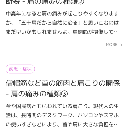
断裂 - 肩の痛みの種類②
す。
中高年になると肩の痛みが起こりやすくなります
が、「五十肩だから自然に治る」と思いこむのは
まだ早いかもしれませんよ。肩関節が損傷してい
る可能性があるからです。加齢やスポーツなどで
MORE
肩に負担がかかると、周辺組織が損傷し、痛みが
起こる場合があります。ここでは、肩の痛みを引
き起こす肩関節の損傷について解説します。
疾患・症状
僧帽筋など首の筋肉と肩こりの関係
- 肩の痛みの種類③
今や国民病ともいわれている肩こり。現代人の生
活は、長時間のデスクワーク、パソコンやスマホ
の使いすぎなどにより、首や肩に大きな負担をか