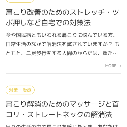
肩こり改善のためのストレッチ・ツ
ボ押しなど自宅での対策法
今や国民病ともいわれる肩こりに悩んでいる方、
日常生活のなかで解消法を試されていますか？ も
ともと、二足歩行をする人間のからだは、重たい
頭をささえるために、肩こりが生じやすい構造を
MORE
しています。さらに、現代人はパスコンやスマホ
などで首や肩に大きな負担をかけてしまっていま
す。つらい症状を少しでも軽減するために、日々
対策・治療
の生活に取り入れたい肩こり改善法。その中から
肩こり解消のためのマッサージと首
今回は、ストレッチ、ツボ押し、痛み日記の3つを
コリ・ストレートネックの解消法
ご紹介します。
日々の生活の中で肩こりを感じたとき、あなたは