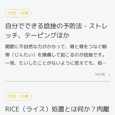
てご紹介します。再発を繰り返すことも多いた
め、未然に防ぐことが大切です。
対策・治療
自分でできる捻挫の予防法 - ストレ
ッチ、テーピングほか
関節に不自然な力がかかって、骨と骨をつなぐ靱
帯（じんたい）を損傷して起こるのが捻挫です。
一見、たいしたことがないように思えても、処置
を間違うと治りが遅くなったり、再発しやすくな
MORE
ったりします。未然にできる対策をしっかり行っ
てから、思いっきりからだを動かしましょう。こ
こでは、自分でできる捻挫の予防法をご紹介しま
対策・治療
す。
RICE（ライス）処置とは何か？肉離