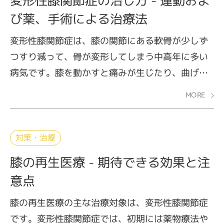
変形性膝関節症の治し方 - 運動およ
（ひふくきん）のストレッチ方法をご紹介しま
び薬、手術による治療法
す。
変形性膝関節症は、膝の関節にある軟骨が少しず
つすり減って、骨が変形してしまう中高年に多い
病気です。膝を動かすと痛みが生じたり、曲げ伸
ばしが難しくなったりして、最終的には歩くのも
MORE
困難になります。変形性膝関節症は少しずつ進行
するので、早めに治療を始めましょう。
変形性膝関節症の治療法には大きく分けて、手術
対策・治療
をせずに運動や薬で症状を緩和させる保存療法と
膝の再生医療 - 期待できる効果と注
手術療法の2種類があります。まず取り組みたいの
意点
が、保存療法にあたる運動療法とつらい痛みへの
対症療法の基本となる薬物療法です。保存療法を
膝の再生医療の主な治療対象は、変形性膝関節症
2〜3ヵ月続けても効果がなく、さらに膝の痛みや
です。変形性膝関節症では、初期には薬物療法や