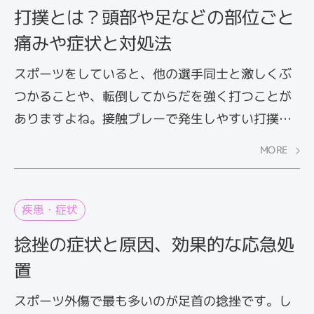
打撲とは？頭部や足などの部位ごと
痛みや症状と対処法
スポーツをしていると、他の選手同士と激しくぶ
つかることや、転倒してからだを強く打つことが
ありますよね。接触プレーで発生しやすい打撲は
内出血を伴わない場合には軽視されがちですが、
MORE
実は骨折していたり、皮下組織にまでダメージを
及ぼしていたりするケースもあるため、決して甘
くみてはいけません。打撲の症状と原因について
疾患・症状
解説します。
捻挫の症状と原因、効果的な応急処
置
スポーツ外傷で最も多いのが足首の捻挫です。し