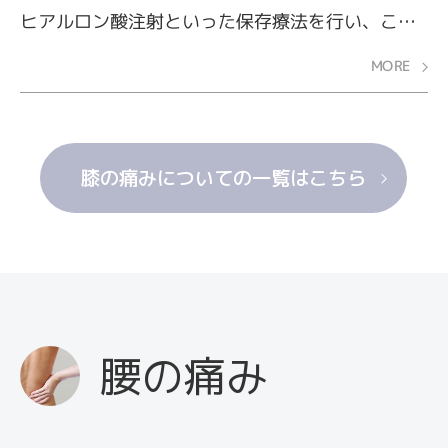
変形が悪化している場合は、手術療法が行われま
ヒアルロン酸注射といった保存療法を行い、これ
す。ここでは、運動療法・薬物療法・手術療法に
らで効果が得られなくなったり症状の悪化が見ら
MORE
ついてご紹介します。
れたりすると、手術療法を検討することが一般的
です。再生医療は、この保存療法と手術療法の間
を埋める「第3の治療法」として注目されていま
膝の痛みについての一覧はこちら
す。治療しているけどなかなか良くならない、手
術を勧められているけれど、できれば避けたい。
こうした方々に行われていて、一定の成果を上げ
ています。今回は、現在実用化されている膝の再
生医療について解説します。
腰の痛み