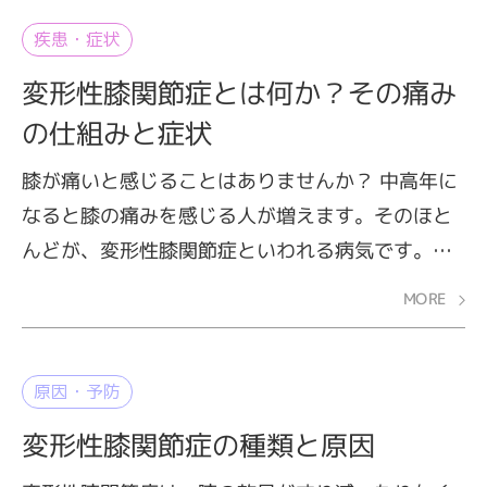
疾患・症状
変形性膝関節症とは何か？その痛み
の仕組みと症状
膝が痛いと感じることはありませんか？ 中高年に
なると膝の痛みを感じる人が増えます。そのほと
んどが、変形性膝関節症といわれる病気です。変
形性膝関節症とはどのような病気で、どのような
MORE
症状が起こるのでしょうか。変形性膝関節症の症
状は一気に現れず、何年にもわたって少しずつ進
行していくのが特徴です。変形性膝関節症の症状
原因・予防
について、段階を追って解説します。
変形性膝関節症の種類と原因