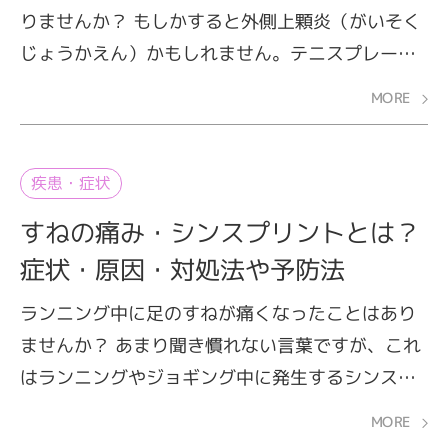
りませんか？ もしかすると外側上顆炎（がいそく
じょうかえん）かもしれません。テニスプレーヤ
ーの3〜5割が経験したことがあるといわれ、テニ
MORE
ス肘とも呼ばれます。しかし、仕事や家事などの
日常生活でも発症する可能性があるため、テニス
をプレーする方以外も注意が必要。ここでは、外
疾患・症状
側上顆炎（テニス肘）の症状・原因や具体的な予
すねの痛み・シンスプリントとは？
防策をご紹介します。
症状・原因・対処法や予防法
ランニング中に足のすねが痛くなったことはあり
ませんか？ あまり聞き慣れない言葉ですが、これ
はランニングやジョギング中に発生するシンスプ
リントと呼ばれるスポーツ障害の症状かもしれま
MORE
せん。走ったり、ジャンプしたりしたときに、す