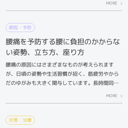
MORE
めに医療機関を受診しましょう。
原因・予防
腰痛を予防する腰に負担のかからな
い姿勢、立ち方、座り方
腰痛の原因にはさまざまなものが考えられます
が、日頃の姿勢や生活習慣が招く、筋疲労やから
だのゆがみも大きく関与しています。長時間同じ
姿勢を続けていると、腰の筋肉が緊張した状態が
MORE
続いて筋疲労を起こし、痛みを生じる場合があり
ます。また、気がつけばいつも猫背になってい
る、座るときに足を組む、いつも片足に重心をか
対策・治療