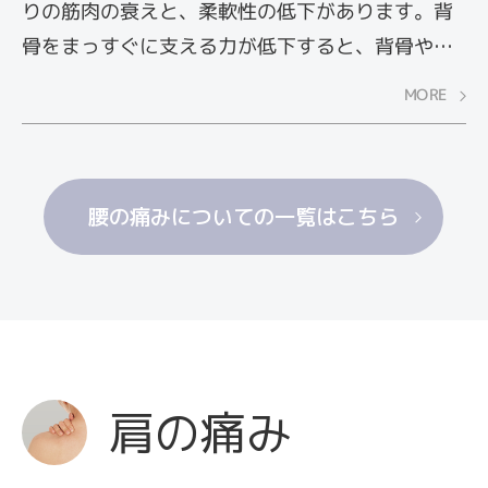
リ）が行われます。ここでは、病院で行う腰痛治
りの筋肉の衰えと、柔軟性の低下があります。背
療を紹介します。
骨をまっすぐに支える力が低下すると、背骨や腰
椎にかかる負担が増えてしまい、痛みにつながっ
MORE
たり、筋肉が凝り固まった状態が続くことで血流
が滞り、痛みを生み出す発痛物質が放出され、さ
らなる痛みにつながります。
腰の痛みについての一覧はこちら
ここでは、自宅で取り入れられる筋力トレーニン
グやストレッチ、短時間で取り組める電気治療器
やツボ押し、またマインドフルネスを活用したメ
ンタルケアの方法をご紹介します。無理のない範
囲で取り組める、自分にあったケア方法を探して
みましょう。
肩の痛み