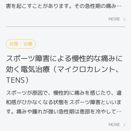
害を起こすことがあります。その急性期の痛みの
緩和に有効とされているのが、マイクロカレント
MORE
やTENS（経皮的電気刺激療法）に代表される電気
治療です。応急処置（RICE処置）後のケアとし
て、スポーツの現場でも取り入れられています。
対策・治療
電気の刺激が痛みを和らげるしくみについてみて
スポーツ障害による慢性的な痛みに
いきましょう。
効く電気治療（マイクロカレント、
TENS）
スポーツが原因で、慢性的に痛みを感じたり、違
和感がひかなくなる状態をスポーツ障害といいま
す。痛みや腫れが強い急性期は患部を冷やして安
静を保つのが得策ですが、慢性期に入ったあとは
MORE
それまでとは異なるアプローチが求められます。