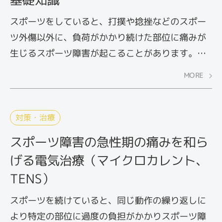
スポーツをしていると、打撲や捻挫などのスポー
ツ外傷以外に、負荷がかかり続けた部位に痛みが
生じるスポーツ障害が起こることがあります。オ
ーバーユース症候群とも呼ばれますが、早期の段
MORE
階で適切な応急処置をしておくと、ダメージを最
小限に抑えて回復を早めることができます。しか
し、緊急時にすばやく対応には知識が必要。いざ
対策・治療
というときのために、応急処置の基本である
スポーツ障害の急性期の痛みを和ら
「RICE処置」を知っておきましょう。
げる電気治療（マイクロカレント、
TENS）
スポーツを続けていると、同じ動作の繰り返しに
より特定の部位に過度の負担がかかりスポーツ障