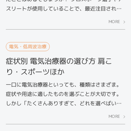
スリートが使用していることで、最近注目されつ
つあります。スポーツ後の筋肉痛や筋肉疲労を和
MORE
らげる低周波治療器とはどう違うのでしょうか。
電気治療で用いられるマイクロカレントについて
解説します。
電気・低周波治療
症状別 電気治療器の選び方 肩こ
り・スポーツほか
一口に電気治療器といっても、種類はさまざま。
症状や用途に適したものを選ぶことが大切です。
しかし「たくさんありすぎて、どれを選べばいい
のかわからない」という人も多いのではないでし
MORE
ょうか？ そこで今回は、症状別に電気治療器の選