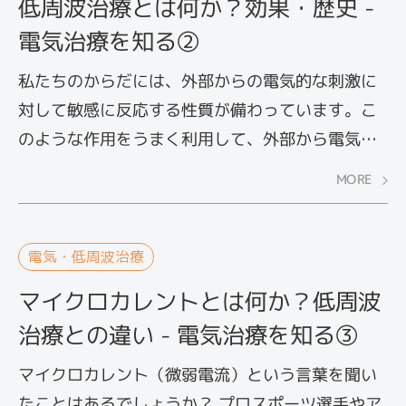
低周波治療とは何か？効果・歴史 -
電気治療を知る②
私たちのからだには、外部からの電気的な刺激に
対して敏感に反応する性質が備わっています。こ
のような作用をうまく利用して、外部から電気を
流し、痛みの緩和を図ろうとするのが、電気治療
MORE
です。その代表的なものとして、低周波治療があ
りますがご存知でしょうか？ ここでは低周波治療
とはどういった治療法で、どのような効果が期待
電気・低周波治療
できるのかを解説します。
マイクロカレントとは何か？低周波
治療との違い - 電気治療を知る③
マイクロカレント（微弱電流）という言葉を聞い
たことはあるでしょうか？ プロスポーツ選手やア