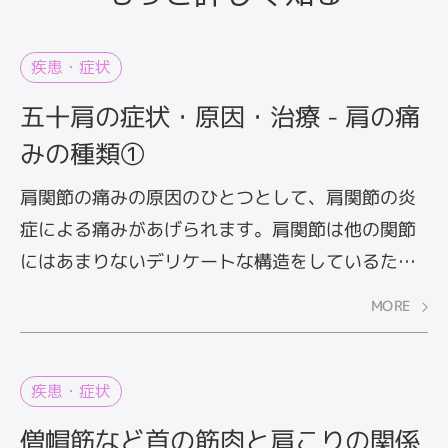
疾患・症状
五十肩の症状・原因・治療 - 肩の痛
みの種類①
肩関節の痛みの原因のひとつとして、肩関節の炎
症による痛みがあげられます。肩関節は他の関節
にはあまりないデリケートな構造をしているた
め、炎症を起こしやすい部位です。特に中高年に
MORE
なると、肩関節に炎症が起こりやすくなります。
肩を動かしたときや寝ているときに痛みが生じる
ようになったという方もいるのではないでしょう
疾患・症状
か？これがいわゆる「四十肩・五十肩」です。こ
僧帽筋など首の筋肉と肩こりの関係