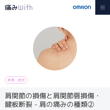
疾患・症状
肩関節の損傷と肩関節唇損傷・
腱板断裂 - 肩の痛みの種類②