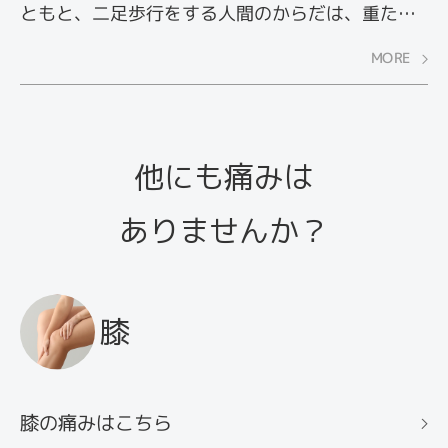
ともと、二足歩行をする人間のからだは、重たい
頭をささえるために、肩こりが生じやすい構造を
MORE
しています。さらに、現代人はパスコンやスマホ
などで首や肩に大きな負担をかけてしまっていま
す。つらい症状を少しでも軽減するために、日々
他にも痛みは
の生活に取り入れたい肩こり改善法。その中から
今回は、ストレッチ、ツボ押し、痛み日記の3つを
ありませんか？
ご紹介します。
膝
膝の痛みはこちら