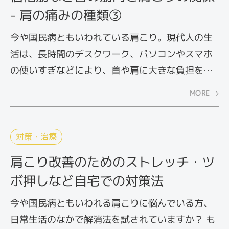
こでは、五十肩の症状や原因について解説しま
- 肩の痛みの種類③
す。
今や国民病ともいわれている肩こり。現代人の生
活は、長時間のデスクワーク、パソコンやスマホ
の使いすぎなどにより、首や肩に大きな負担をか
けています。たかが肩こりと軽んじているとコリ
MORE
が痛みへ変わって、つらい症状に悩まされること
に。放っておくと、頭痛や吐き気、めまいといっ
た全身の不調につながる可能性もあるので、早め
対策・治療
の対処が必要です。
肩こり改善のためのストレッチ・ツ
ボ押しなど自宅での対策法
今や国民病ともいわれる肩こりに悩んでいる方、
日常生活のなかで解消法を試されていますか？ も