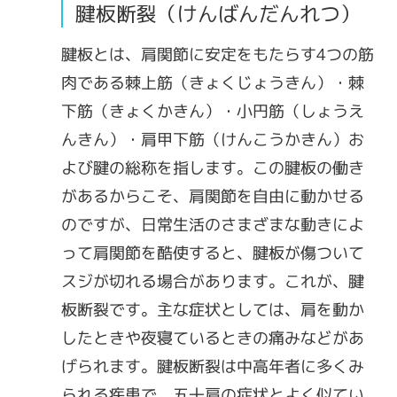
腱板断裂（けんばんだんれつ）
腱板とは、肩関節に安定をもたらす4つの筋
肉である棘上筋（きょくじょうきん）・棘
下筋（きょくかきん）・小円筋（しょうえ
んきん）・肩甲下筋（けんこうかきん）お
よび腱の総称を指します。この腱板の働き
があるからこそ、肩関節を自由に動かせる
のですが、日常生活のさまざまな動きによ
って肩関節を酷使すると、腱板が傷ついて
スジが切れる場合があります。これが、腱
板断裂です。主な症状としては、肩を動か
したときや夜寝ているときの痛みなどがあ
げられます。腱板断裂は中高年者に多くみ
られる疾患で、五十肩の症状とよく似てい