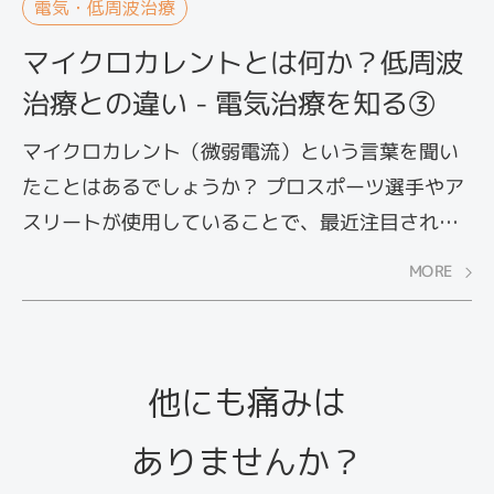
とはどういった治療法で、どのような効果が期待
電気・低周波治療
できるのかを解説します。
マイクロカレントとは何か？低周波
治療との違い - 電気治療を知る③
マイクロカレント（微弱電流）という言葉を聞い
たことはあるでしょうか？ プロスポーツ選手やア
スリートが使用していることで、最近注目されつ
つあります。スポーツ後の筋肉痛や筋肉疲労を和
MORE
らげる低周波治療器とはどう違うのでしょうか。
電気治療で用いられるマイクロカレントについて
解説します。
他にも痛みは
ありませんか？