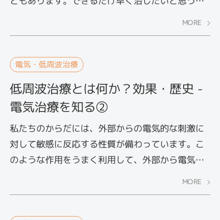
ともあります。できるだけ早く治したいと思うの
は当然のこと。早期回復を図る手立てとして、電
MORE
気治療があります。ここでは、肉離れ・打撲・捻
挫に効果的なマイクロカレント（微弱電流療
法）、TENS（経皮的電気刺激療法）をご紹介しま
電気・低周波治療
す。
低周波治療とは何か？効果・歴史 -
電気治療を知る②
私たちのからだには、外部からの電気的な刺激に
対して敏感に反応する性質が備わっています。こ
のような作用をうまく利用して、外部から電気を
流し、痛みの緩和を図ろうとするのが、電気治療
MORE
です。その代表的なものとして、低周波治療があ
りますがご存知でしょうか？ ここでは低周波治療