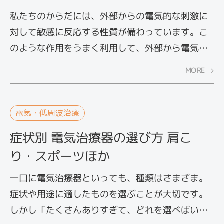
私たちのからだには、外部からの電気的な刺激に
対して敏感に反応する性質が備わっています。こ
のような作用をうまく利用して、外部から電気を
流し、痛みの緩和を図ろうとするのが、電気治療
MORE
です。その代表的なものとして、低周波治療があ
りますがご存知でしょうか？ ここでは低周波治療
とはどういった治療法で、どのような効果が期待
電気・低周波治療
できるのかを解説します。
症状別 電気治療器の選び方 肩こ
り・スポーツほか
一口に電気治療器といっても、種類はさまざま。
症状や用途に適したものを選ぶことが大切です。
しかし「たくさんありすぎて、どれを選べばいい