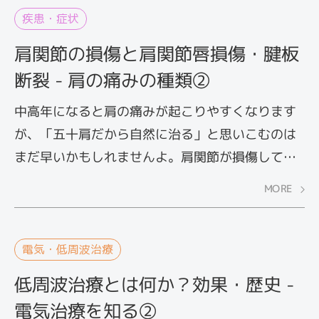
疾患・症状
肩関節の損傷と肩関節唇損傷・腱板
断裂 - 肩の痛みの種類②
中高年になると肩の痛みが起こりやすくなります
が、「五十肩だから自然に治る」と思いこむのは
まだ早いかもしれませんよ。肩関節が損傷してい
る可能性があるからです。加齢やスポーツなどで
MORE
肩に負担がかかると、周辺組織が損傷し、痛みが
起こる場合があります。ここでは、肩の痛みを引
き起こす肩関節の損傷について解説します。
電気・低周波治療
低周波治療とは何か？効果・歴史 -
電気治療を知る②