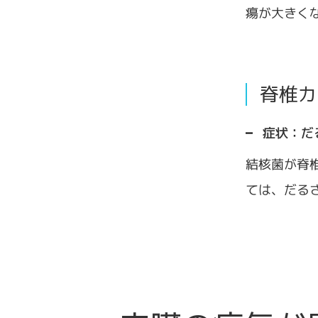
瘍が大きく
脊椎カ
症状：だ
結核菌が脊
ては、だる