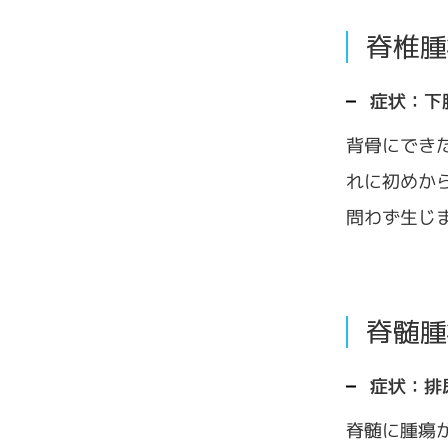
脊椎腫
症状：下
背骨にでき
れに初めか
問わず生じ
脊髄腫
症状：排
脊髄に腫瘍