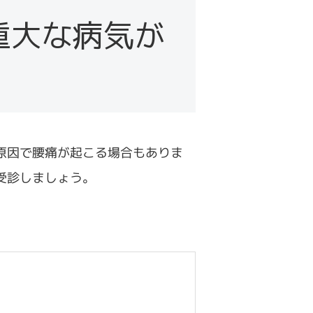
び薬、手術による治療法
よる固定など病院での治療法と応急
腰痛改善のための筋トレ・ストレッ
肩こり解消のためのマッサージと首
TENS）
周波治療器と高周波治療器の違い -
処置
チ・ツボ押しなど自宅での対策法
コリ・ストレートネックの解消法
重大な病気が
波数・特徴・効果
ポーツ障害による慢性的な痛みを改
膝の再生医療 - 期待できる効果と注
する3つの対策 - ストレッチ・食事・
スポーツ障害による慢性的な痛みを
意点
家庭でできる骨折の予防になる運
眠
改善する3つの対策 - ストレッチ・
動・ストレッチ
食事・睡眠
電気治療（低周波治療器）によるマ
ッサージで変形性膝関節症を改善
原因で腰痛が起こる場合もありま
受診しましょう。