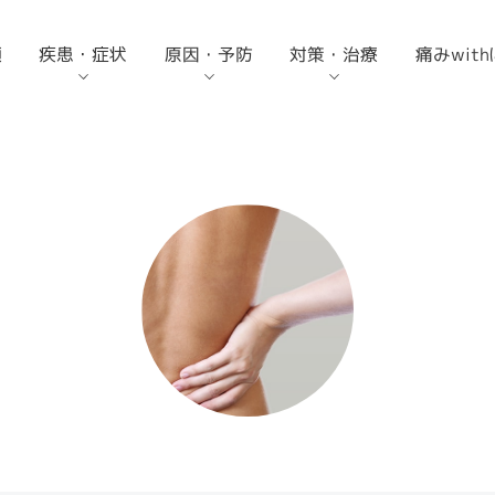
痛みwit
類
疾患・症状
原因・予防
対策・治療
変形性膝関節症の種類と原因
腰痛の原因：がん・内臓疾患など重大な病気が潜
肩こりの原因とは？筋肉疲労・血行不良の対策
膝の痛み改善に効果的なストレッチ方
腰痛治療のための薬・リハビリ・痛み
肩こり解消のためのマッサージと首コ
肉離れの予防に効果的なストレッチと
骨折治療のためのギプスやボルトによ
膝
腰
肩
自
家
足の裏の痛み・足底腱膜炎（足底筋膜
電気治療とは？電気治療器の種類とコ
変形性膝関節症
特異性腰痛
関節炎
⾁離れ
野球肩
骨折
オ
低
法
止めなど病院での治療法
リ・ストレートネックの解消法
治し方
る固定など病院での治療法と応急処置
炎）の改善と予防のための効果的なス
リの改善などの効果 - 電気治療を知る
流
チ
押
チ
ス
ケ
気
トレッチ
①
変形性膝関節症の予防に効果的なウォーキング・
腰痛を予防する腰に負担のかからない姿勢、立ち
腰椎椎間板ヘルニア
肩関節の損傷
打撲
足底腱膜炎
膝痛全般
膝の痛みを予防する肥満解消ダイエッ
RICE（ライス）処置とは何か？肉離
変
電
ト
れ・打撲・捻挫の応急処置
筋肉痛を早く治す方法と予防法 - マッ
マイクロカレントとは何か？低周波治
薬
に
ラ
症
膝の痛みを予防する肥満解消ダイエット
腰部脊柱管狭窄症
捻挫
内側上顆炎（ゴルフ肘、野球肘）
肩こり（筋肉の痛み）
サージやストレッチ
療との違い - 電気治療を知る③
防
ス
肩の痛み
スポーツによる
ス
膝の再生医療 - 期待できる効果と注意
変
急性の痛み
慢
骨粗しょう症
外側上顆炎（テニス肘）
急性の痛み全般
点
スポーツ障害の急性期の痛みに効く応
ー
低
ス
マイクロカレントの効果と使用例
急処置「RICE（ライス）処置」の基礎
ト
る
シンスプリント
腰痛全般
知識
T