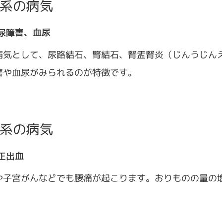
系の病気
尿障害、血尿
病気として、尿路結石、腎結石、腎盂腎炎（じんうじん
害や血尿がみられるのが特徴です。
系の病気
正出血
や子宮がんなどでも腰痛が起こります。おりものの量の