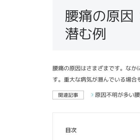
急性の疾患・症状
急性の対策・治療
腰痛の原因
スポーツ：
スポーツ：
潜む例
慢性の疾患・症状
慢性の対策・治療
骨折の疾患・症状
骨折の対策・治療
腰痛の原因はさまざまです。なか
す。重大な病気が潜んでいる場合
電気・低周波治療による
対策・治療
原因不明が多い腰
関連記事
目次