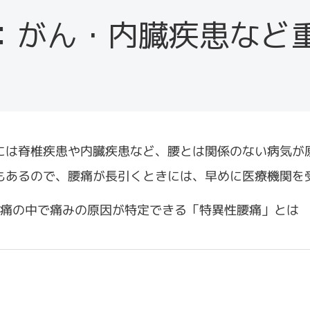
変形性膝関節症による膝の痛みには電
気治療（低周波治療器）が効果的
低
：がん・内臓疾患など
低周波治療器 部位別の効果的な使い方
オスグッド
スポーツ障害による慢性的な痛みに効
周
ス
く電気治療（マイクロカレント、
善
TENS）
睡
筋肉疲労・筋肉痛
低周波治療器の効果と注意点
ランナー膝（腸脛靱帯炎）
慢性の痛み全般
には脊椎疾患や内臓疾患など、腰とは関係のない病気が
もあるので、腰痛が長引くときには、早めに医療機関を
痛の中で痛みの原因が特定できる「特異性腰痛」とは