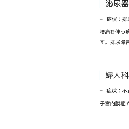
泌尿器
症状：排
腰痛を伴う
す。排尿障
婦人科
症状：不
子宮内膜症