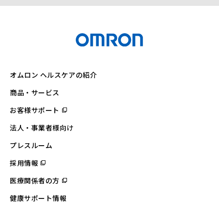
オムロン ヘルスケアの紹介
商品・サービス
お客様サポート
（別
ウ
ィ
法人・事業者様向け
ン
ド
ウ
プレスルーム
で
開
採用情報
（別
く）
ウ
ィ
医療関係者の方
（別
ン
ウ
ド
ィ
ウ
健康サポート情報
ン
で
ド
開
ウ
く）