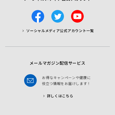
F
T
Y
a
w
o
c
i
u
ソーシャルメディア公式アカウント一覧
a
t
t
b
t
u
o
e
b
o
r
e
k
メールマガジン配信サービス
お得なキャンペーンや健康に
役立つ情報をお届けします！
詳しくはこちら