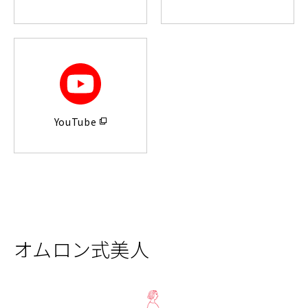
ン
ン
ド
ド
ウ
ウ
で
で
開
開
く）
く）
（別
ウ
YouTube
ィ
ン
ド
ウ
で
開
く）
オムロン式美人