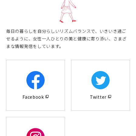
毎日の暮らしを自分らしいリズムバランスで、いきいき過ご
せるように、女性一人ひとりの美と健康に寄り添い、さまざ
まな情報発信をしています。
（別
（別
ウ
ウ
Facebook
Twitter
ィ
ィ
ン
ン
ド
ド
ウ
ウ
で
で
開
開
く）
く）