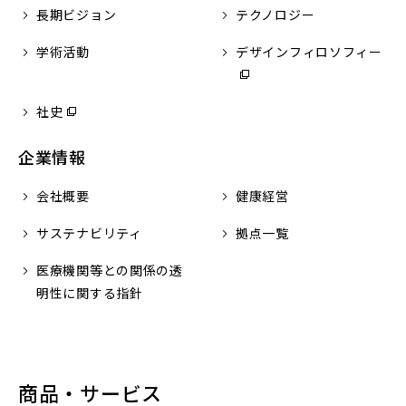
長期ビジョン
テクノロジー
学術活動
デザインフィロソフィー
（
ウ
ィ
社史
（別
ン
ウ
ド
企業情報
ィ
ウ
ン
で
会社概要
健康経営
ド
開
ウ
サステナビリティ
拠点一覧
く
で
医療機関等との関係の
開
透
明性に関する指針
く）
商品・サービス