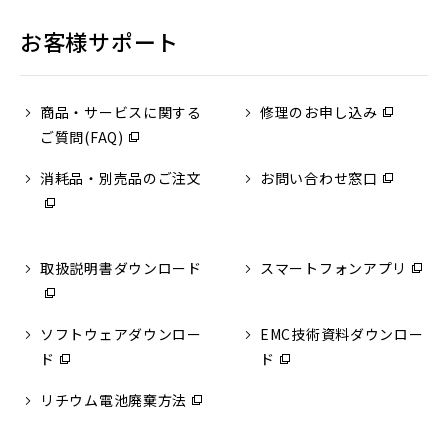
ン
で
で
ド
お客様サポート
開
開
ウ
く）
く）
で
開
商品・サービス
に関する
修理のお申し込み
（別
く）
ご質問(FAQ)
（別
ウ
ウ
ィ
消耗品・別売品のご注文
（別
お問い合わせ窓口
（別
ィ
ン
ウ
ウ
ン
ド
ィ
ィ
ド
ウ
ン
ン
ウ
で
取扱説明書ダウンロード
（別
スマートフォンアプリ
（別
ド
ド
で
開
ウ
ウ
ウ
ウ
開
く）
ィ
ィ
で
で
ソフトウェアダウンロー
EMC技術資料ダウンロー
く）
ン
ン
開
開
ド
（別
ド
（別
ド
ド
く）
く）
ウ
ウ
ウ
ウ
リチウム電池廃棄方法
（別
ィ
ィ
で
で
ウ
ン
ン
開
開