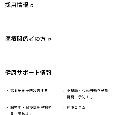
採用情報
（別
ウ
ィ
ン
医療関係者の方
（別
ド
ウ
ウ
ィ
で
ン
開
健康サポート情報
ド
く）
ウ
高血圧を予防改善する
不整脈・心房細動を
早期
で
発見・予防する
開
脳卒中・脳梗塞を
早期発
健康コラム
く）
見・予防する