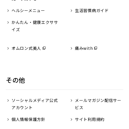
ヘルシーメニュー
生活習慣病ガイド
かんたん・健康エクササ
イズ
オムロン式美人
（別
痛みwith
（別
ウ
ウ
ィ
ィ
ン
ン
ド
ド
その他
ウ
ウ
で
で
開
開
ソーシャルメディア公式
メールマガジン配信サー
く）
く）
アカウント
ビス
個人情報保護方針
サイト利用規約