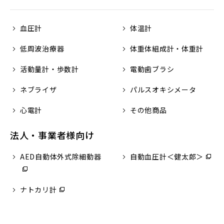
血圧計
体温計
低周波治療器
体重体組成計・体重計
活動量計・歩数計
電動歯ブラシ
ネブライザ
パルスオキシメータ
心電計
その他商品
法人・事業者様向け
AED自動体外式除細動器
（別
自動血圧計＜健太郎＞
（別
ウ
ウ
ィ
ィ
ナトカリ計
（別
ン
ン
ウ
ド
ド
ィ
ウ
ウ