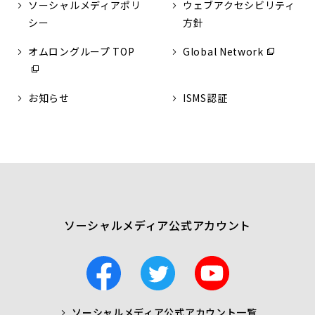
ソーシャルメディアポリ
ウェブアクセシビリティ
シー
方針
オムロングループ TOP
（別
Global Network
（別
ウ
ウ
ィ
ィ
お知らせ
ISMS認証
ン
ン
ド
ド
ウ
ウ
で
で
開
開
く）
く）
ソーシャルメディア公式アカウント
F
T
Y
a
w
o
c
i
u
ソーシャルメディア公式アカウント一覧
a
t
t