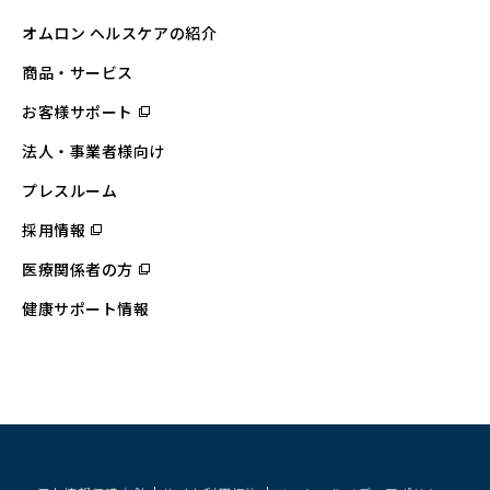
オムロン ヘルスケアの紹介
商品・サービス
お客様サポート
（別
ウ
ィ
法人・事業者様向け
ン
ド
ウ
プレスルーム
で
開
採用情報
（別
く）
ウ
ィ
医療関係者の方
（別
ン
ウ
ド
ィ
ウ
健康サポート情報
ン
で
ド
開
ウ
く）
で
開
く）