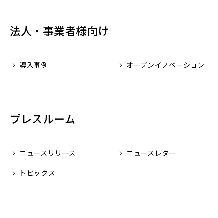
ィ
ド
ド
く）
く）
ン
ウ
ウ
ド
法人・事業者様向け
で
で
ウ
開
開
で
く）
く）
開
導入事例
オープンイノベーション
く）
プレスルーム
ニュースリリース
ニュースレター
トピックス