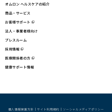
オムロン ヘルスケアの紹介
商品・サービス
お客様サポート
（別
ウ
ィ
法人・事業者様向け
ン
ド
ウ
プレスルーム
で
開
採用情報
（別
く）
ウ
ィ
医療関係者の方
（別
ン
ウ
ド
ィ
ウ
健康サポート情報
ン
で
ド
開
ウ
く）
で
開
く）
個人情報保護方針
サイト利用規約
ソーシャルメディアポリシー