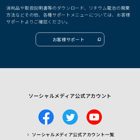
ド
ド
ド
消耗品や取扱説明書等のダウンロード、リチウム電池の廃棄
ウ
ウ
ウ
方法などその他、各種サポートメニューについては、お客様
で
で
で
サポートよりご確認ください。
開
開
開
く）
く）
く）
お客様サポート
（別
ウ
ィ
ン
ド
ウ
で
開
く）
ソーシャルメディア公式アカウント
F
T
Y
a
w
o
c
i
u
ソーシャルメディア公式アカウント一覧
a
t
t