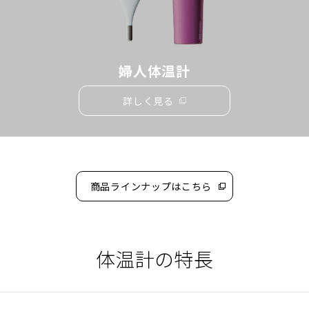
開
く）
婦人体温計
詳しく見る
商品ラインナップはこちら
（別
ウ
ィ
ン
ド
ウ
体温計の特長
で
開
く）