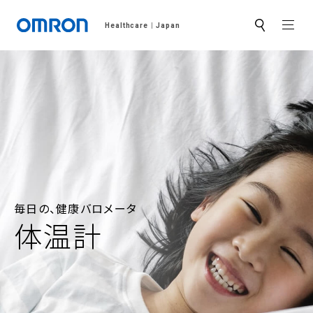
MEN
Healthcare
Japan
サ
イ
ト
内
検
索
毎日の、健康バロメータ
体温計