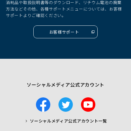
ド
ド
ド
消耗品や取扱説明書等のダウンロード、リチウム電池の廃棄
ウ
ウ
ウ
方法などその他、各種サポートメニューについては、お客様
で
で
で
サポートよりご確認ください。
開
開
開
く）
く）
く）
お客様サポート
（別
ウ
ィ
ン
ド
ウ
で
開
く）
ソーシャルメディア公式アカウント
F
T
Y
a
w
o
c
i
u
ソーシャルメディア公式アカウント一覧
a
t
t
b
t
u