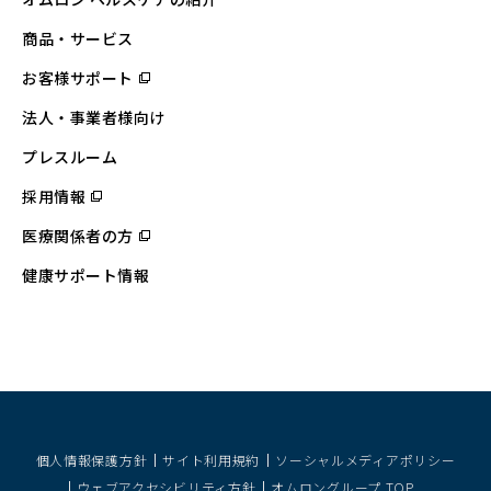
商品・サービス
お客様サポート
（別
ウ
ィ
法人・事業者様向け
ン
ド
ウ
プレスルーム
で
開
採用情報
（別
く）
ウ
ィ
医療関係者の方
（別
ン
ウ
ド
ィ
ウ
健康サポート情報
ン
で
ド
開
ウ
く）
で
開
く）
個人情報保護方針
サイト利用規約
ソーシャルメディアポリシー
ウェブアクセシビリティ方針
オムロングループ TOP