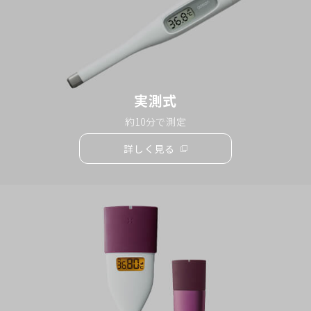
ウ
で
開
く）
実測式
約10分で測定
詳しく見る
（別
ウ
ィ
ン
ド
ウ
で