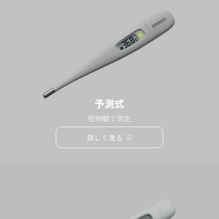
ィ
ン
ド
ウ
で
開
く）
予測式
短時間で測定
詳しく見る
（別
ウ
ィ
ン
ド