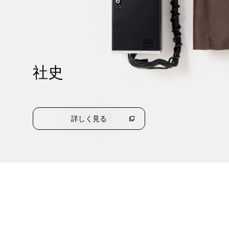
社史
詳しく見る
（別
ウ
ィ
ン
ド
ウ
で