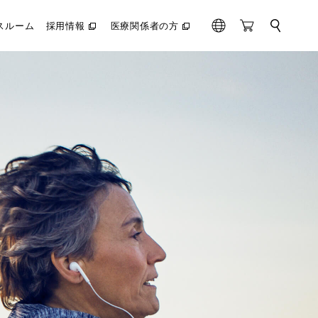
スルーム
採用情報
医療関係者の方
サ
（別
（別
G
O
イ
ウ
ウ
l
n
ト
ィ
ィ
内
o
l
ン
ン
検
ド
ド
b
i
索
ウ
ウ
a
n
で
で
l
e
開
開
く）
く）
S
t
o
r
e