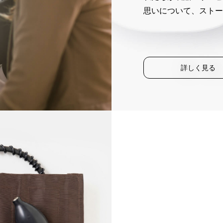
思いについて、ストー
詳しく見る
（別
ウ
ィ
ン
ド
ウ
で
開
く）