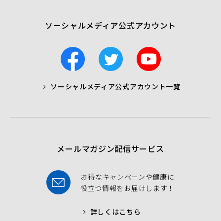
く）
ソーシャルメディア公式アカウント
F
T
Y
a
w
o
c
i
u
ソーシャルメディア公式アカウント一覧
a
t
t
b
t
u
o
e
b
o
r
e
k
メールマガジン配信サービス
お得なキャンペーンや健康に
役立つ情報をお届けします！
詳しくはこちら