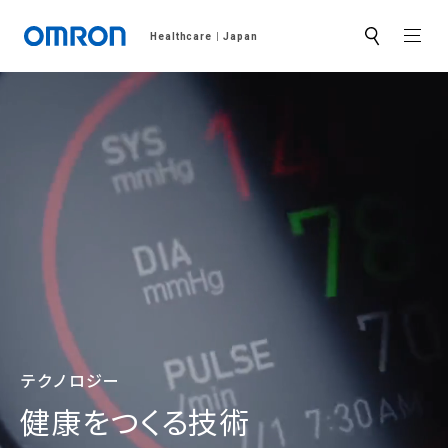
MEN
Healthcare
Japan
サ
イ
ト
内
検
索
テクノロジー
健康をつくる技術