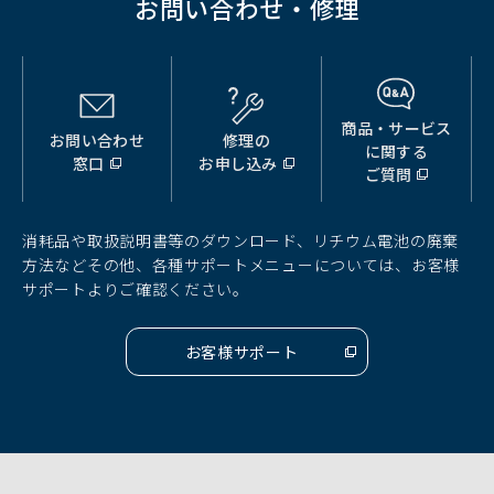
お問い合わせ・修理
商品・サービス
お問い合わせ
修理の
（別
（別
（別
に関する
窓口
お申し込み
ウ
ウ
ウ
ご質問
ィ
ィ
ィ
ン
ン
ン
ド
ド
ド
消耗品や取扱説明書等のダウンロード、リチウム電池の廃棄
ウ
ウ
ウ
方法などその他、各種サポートメニューについては、お客様
で
で
で
サポートよりご確認ください。
開
開
開
く）
く）
く）
お客様サポート
（別
ウ
ィ
ン
ド
ウ
で
開