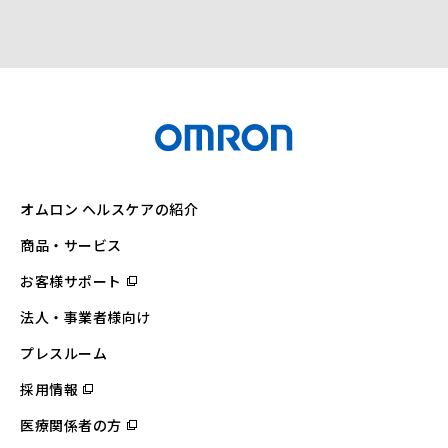
オムロン ヘルスケアの紹介
商品・サービス
お客様サポート
（別
ウ
ィ
法人・事業者様向け
ン
ド
ウ
プレスルーム
で
開
採用情報
（別
く）
ウ
ィ
医療関係者の方
（別
ン
ウ
ド