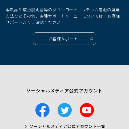
ン
ン
ン
ド
ド
ド
消耗品や取扱説明書等のダウンロード、リチウム電池の廃棄
ウ
ウ
ウ
方法などその他、各種サポートメニューについては、お客様
で
で
で
サポートよりご確認ください。
開
開
開
く）
く）
く）
お客様サポート
（別
ウ
ィ
ン
ド
ウ
で
開
く）
ソーシャルメディア公式アカウント
F
T
Y
a
w
o
c
i
u
ソーシャルメディア公式アカウント一覧
a
t
t