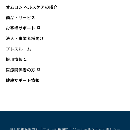
オムロン ヘルスケアの紹介
商品・サービス
お客様サポート
（別
ウ
ィ
法人・事業者様向け
ン
ド
ウ
プレスルーム
で
開
採用情報
（別
く）
ウ
ィ
医療関係者の方
（別
ン
ウ
ド
ィ
ウ
健康サポート情報
ン
で
ド
開
ウ
く）
で
開
く）
個人情報保護方針
サイト利用規約
ソーシャルメディアポリシー