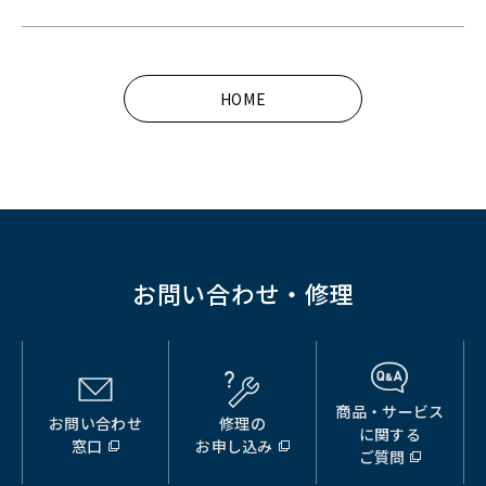
ィ
ィ
ィ
ン
ン
ン
ド
ド
ド
HOME
ウ
ウ
ウ
で
で
で
開
開
開
く）
く）
く）
お問い合わせ・修理
商品・サービス
お問い合わせ
修理の
（別
（別
（別
に関する
窓口
お申し込み
ウ
ウ
ウ
ご質問
ィ
ィ
ィ