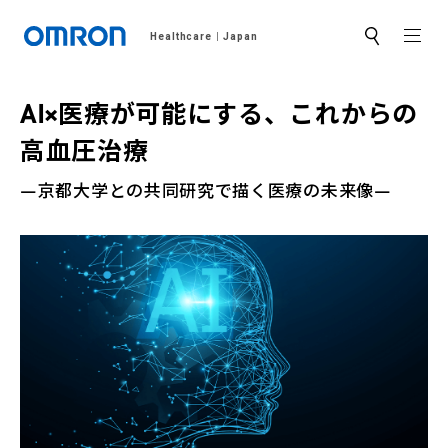
MEN
Healthcare
Japan
サ
イ
ト
内
AI×医療が可能にする、
これからの
検
索
高血圧治療
―京都大学との共同研究で描く医療の未来像―