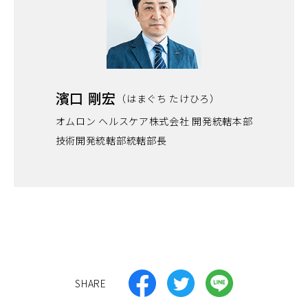
濱口 剛宏
（はまぐち たけひろ）
オムロン ヘルスケア株式会社 開発統轄本部
技術開発統轄部統轄部長
（別
（別
（別
SHARE
ウ
ウ
ウ