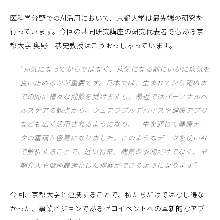
医科学分野でのAI活用において、京都大学は最先端の研究を
行っています。今回の共同研究講座の研究代表者でもある京
都大学 奥野 恭史教授はこうおっしゃっています。
“病気になってからではなく、病気になる前にいかに病気を
食い止めるかが重要です。日本では、生まれてから死ぬま
での間に様々な健診を受けますし、最近ではパーソナルヘ
ルスケアの観点から、ウェアラブルデバイスや健康アプリ
なども広く活用されるようになり、一生を通じて健康デー
タの蓄積が容易になりました。このようなデータを使いAI
で解析することで、近い将来、病気の予測だけでなく、早
期介入や個別最適化した提案ができるようになります”
今回、京都大学と連携することで、私たちだけではなし得な
かった、事業ビジョンであるゼロイベントへの革新的なアプ