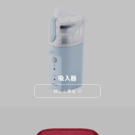
ウ
ィ
ン
ド
ウ
で
開
く）
吸入器
詳しく見る
（別
ウ
ィ
ン