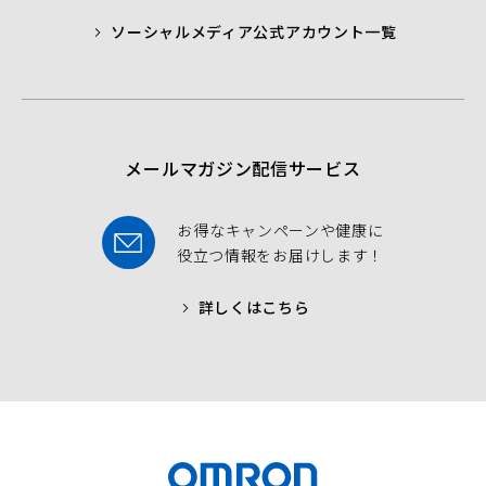
c
i
u
ソーシャルメディア公式アカウント一覧
a
t
t
b
t
u
o
e
b
o
r
e
k
メールマガジン配信サービス
お得なキャンペーンや健康に
役立つ情報をお届けします！
詳しくはこちら