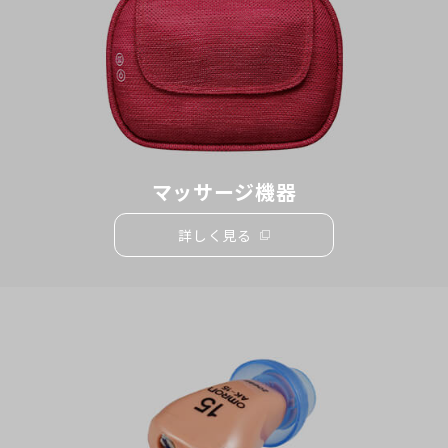
ド
ウ
で
開
く）
マッサージ機器
詳しく見る
（別
ウ
ィ
ン
ド
ウ