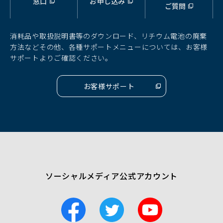
窓口
お申し込み
ウ
ウ
ウ
ご質問
ィ
ィ
ィ
ン
ン
ン
ド
ド
ド
消耗品や取扱説明書等のダウンロード、リチウム電池の廃棄
ウ
ウ
ウ
方法などその他、各種サポートメニューについては、お客様
で
で
で
サポートよりご確認ください。
開
開
開
く）
く）
く）
お客様サポート
（別
ウ
ィ
ン
ド
ウ
で
開
く）
ソーシャルメディア公式アカウント
F
T
Y
a
w
o