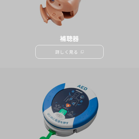
で
開
く）
補聴器
詳しく見る
（別
ウ
ィ
ン
ド
ウ
で
開
く）