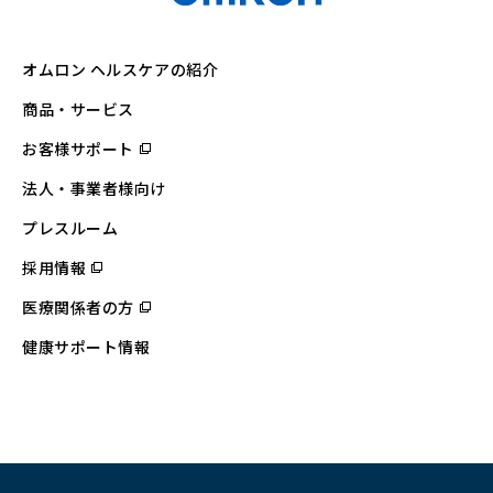
オムロン ヘルスケアの紹介
商品・サービス
お客様サポート
（別
ウ
ィ
法人・事業者様向け
ン
ド
ウ
プレスルーム
で
開
採用情報
（別
く）
ウ
ィ
医療関係者の方
（別
ン
ウ
ド
ィ
ウ
健康サポート情報
ン
で
ド
開
ウ
く）
で
開
く）