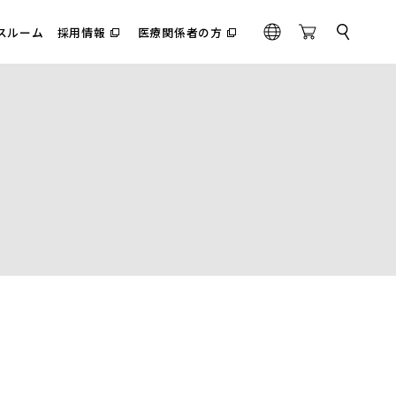
スルーム
採用情報
医療関係者の方
サ
（別
（別
G
O
イ
ウ
ウ
l
n
ト
ィ
ィ
内
o
l
ン
ン
検
ド
ド
b
i
索
ウ
ウ
a
n
で
で
l
e
開
開
く）
く）
S
t
o
r
e