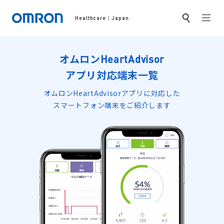
MEN
Healthcare
Japan
サ
イ
ト
内
検
オムロンHeartAdvisor
索
アプリ対応端末一覧
オムロンHeartAdvisorアプリに対応した
スマートフォン端末をご紹介します