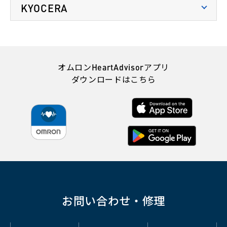
Xperia Z5 Compact
6.0
KYOCERA
AQUOS sense
Galaxy S10
9.0
8.0
ARROWS NX (F-01J)
7.1.1
Xperia Z5 Premium
6.0
端末名
OSバージョン
AQUOS R Compact
Galaxy S10+
9.0
8.0
らくらくスマートフォン
6.0.1
4（F-04J）
Xperia X Performance
8.0
BASIO3
7.1.2
Galaxy A30
AQUOS R2
9.0
9.0
オムロンHeartAdvisorアプリ
ARROWS NX (F-01K)
8.1.0
Xperia XZ
ダウンロードはこちら
8.0
BASIO4
10.0
AQUOS sense2
Galaxy A20
9.0
9.0
らくらくスマートフォン
7.1.2
me（F-03K）
Xperia X Compact
6.0.1
（別
Galaxy Note10+
AQUOS sense3
10.0
9.0
ウ
ARROWS Be
7.1.1
Xperia XZs
8.0
ィ
（別
AQUOS sense3 basic
Galaxy A41
10.0
10.0
ン
ARROWS Be3
9.0
ウ
Xperia XZ Premium
7.1.1
ド
ィ
AQUOS sense4
Galaxy A21
10.0
10.0
ウ
arrows U
10.0
ン
Xperia XZ1
9.0
で
ド
Galaxy S21
AQUOS R6
13.0
11.0
開
arrows Be4
10.0
ウ
お問い合わせ・修理
Xperia XZ1 Compact
8.0
く）
で
Galaxy S22
AQUOS R8
12.0
13.0
Arrows We
12.0
開