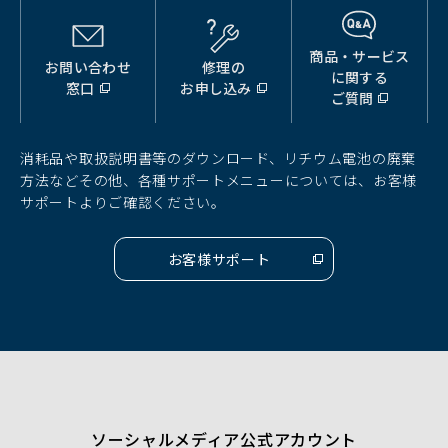
Xperia XZ2
9.0
く）
AQUOS sense6
11.0
商品・サービス
Xperia XZ2 Compact
10.0
お問い合わせ
修理の
（別
（別
（別
AQUOS sense7
13.0
に関する
窓口
お申し込み
ウ
ウ
ウ
ご質問
Xperia XZ2 Premium
9.0
ィ
ィ
ィ
AQUOS sense8
13.0
ン
ン
ン
ド
ド
ド
Xperia XZ3
9.0
消耗品や取扱説明書等のダウンロード、リチウム電池の廃棄
ウ
ウ
ウ
方法などその他、各種サポートメニューについては、お客様
で
で
で
サポートよりご確認ください。
Xperia Ace
10.0
開
開
開
く）
く）
く）
Xperia 1
10.0
お客様サポート
（別
ウ
ィ
Xperia 8
10.0
ン
ド
ウ
Xperia 5
10.0
で
開
く）
Xperia 10 II
10.0
ソーシャルメディア公式アカウント