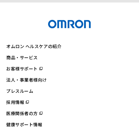
オムロン ヘルスケアの紹介
商品・サービス
お客様サポート
（別
ウ
ィ
法人・事業者様向け
ン
ド
ウ
プレスルーム
で
開
採用情報
（別
く）
ウ
ィ
医療関係者の方
（別
ン
ウ
ド
ィ
ウ
健康サポート情報
ン
で
ド
開
ウ
く）