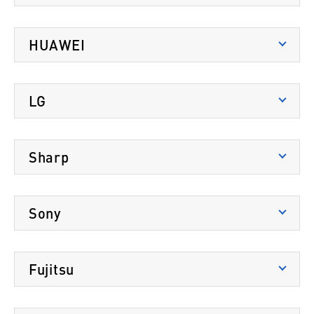
ZenFone 3
8.0
Galaxy S7 edge
7.0
端末名
OSバージョン
HUAWEI
Galaxy S8
7.0
Pixel 3
10.0
端末名
OSバージョン
Galaxy S8+
8.0
Pixel 3a
9.0
LG
Nexus 6P
7.0
Galaxy Feel
8.0
Pixel 4a (5G)
13.0
端末名
OSバージョン
Mate 9
7.0
Sharp
Galaxy Note8
7.0
Pixel 6
14.0
Nexus 5X
8.1.0
P20 Pro
8.1.0
Galaxy S9
端末名
OSバージョン
9.0
Pixel 7
14.0
V30+
8.0
Sony
AQUOS ZETA
Galaxy S9+
6.0.1
7.0
Pixel 8
14.0
端末名
OSバージョン
AQUOS SERIE mini
Galaxy Feel2
9.0
7.0
Fujitsu
Xperia Z5
7.0
Galaxy Note9
AQUOS R
10.0
9.0
端末名
OSバージョン