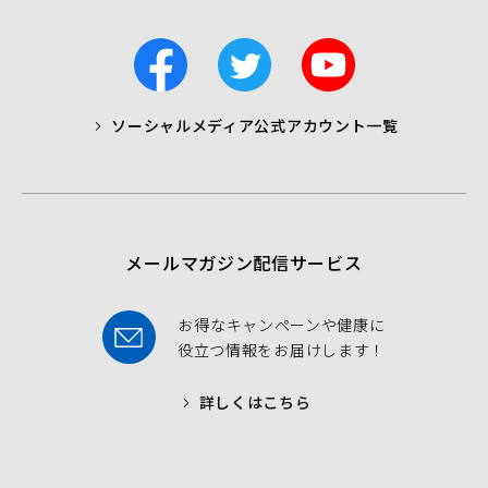
Xperia 5 II
11.0
F
T
Y
Xperia 5 III
13.0
a
w
o
c
i
u
Xperia 5 IV
12.0
ソーシャルメディア公式アカウント一覧
a
t
t
b
t
u
Xperia 5 V
13.0
o
e
b
o
r
e
k
Xperia 10 III
11.0
メールマガジン配信サービス
Xperia 10 IV
12.0
お得なキャンペーンや健康に
Xperia 10 V
13.0
役立つ情報をお届けします！
詳しくはこちら