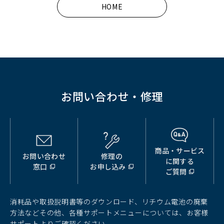
HOME
ウ
ウ
ウ
で
で
で
開
開
開
く）
く）
く）
お問い合わせ・修理
商品・サービス
お問い合わせ
修理の
（別
（別
（別
に関する
窓口
お申し込み
ウ
ウ
ウ
ご質問
ィ
ィ
ィ
ン
ン
ン
ド
ド
ド
消耗品や取扱説明書等のダウンロード、リチウム電池の廃棄
ウ
ウ
ウ
方法などその他、各種サポートメニューについては、お客様
で
で
で
サポートよりご確認ください。