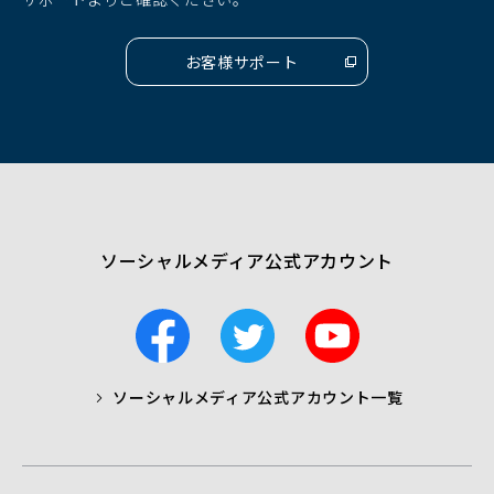
開
開
開
く）
く）
く）
お客様サポート
（別
ウ
ィ
ン
ド
ウ
で
開
く）
ソーシャルメディア公式アカウント
F
T
Y
a
w
o
c
i
u
ソーシャルメディア公式アカウント一覧
a
t
t
b
t
u
o
e
b
o
r
e