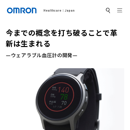
MEN
Healthcare
Japan
サ
イ
ト
内
今までの概念を打ち破ることで革
検
索
新は生まれる
―ウェアラブル血圧計の開発―