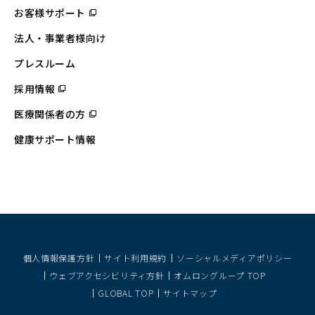
お客様サポート
（別
ウ
ィ
法人・事業者様向け
ン
ド
ウ
プレスルーム
で
開
採用情報
（別
く）
ウ
ィ
医療関係者の方
（別
ン
ウ
ド
ィ
ウ
健康サポート情報
ン
で
ド
開
ウ
く）
で
開
く）
個人情報保護方針
サイト利用規約
ソーシャルメディアポリシー
ウェブアクセシビリティ方針
オムロングループ TOP
GLOBAL TOP
サイトマップ