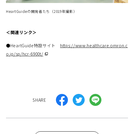
HeartGuideの開発者たち（2019年撮影）
＜関連リンク＞
●HeartGuide特設サイト
https://www.healthcare.omron.c
o.jp/sp/hcr-6900t/
（別
ウ
ィ
ン
ド
ウ
（別
（別
（別
SHARE
で
ウ
ウ
ウ
開
ィ
ィ
ィ
く）
ン
ン
ン
ド
ド
ド