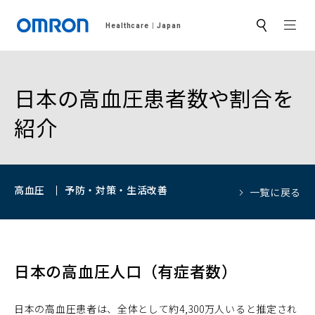
MEN
Healthcare
Japan
サ
イ
ト
内
検
索
日本の高血圧患者数や割合を
紹介
高血圧
予防・対策・生活改善
一覧に戻る
日本の高血圧人口（有症者数）
日本の高血圧患者は、全体として約4,300万人いると推定され