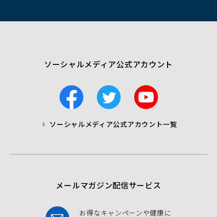
ン
ド
ウ
で
開
く）
ソーシャルメディア公式アカウント
F
T
Y
a
w
o
c
i
u
ソーシャルメディア公式アカウント一覧
a
t
t
b
t
u
o
e
b
o
r
e
k
メールマガジン配信サービス
お得なキャンペーンや健康に