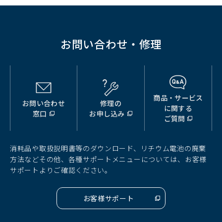
で
開
く）
お問い合わせ・修理
商品・サービス
お問い合わせ
修理の
（別
（別
（別
に関する
窓口
お申し込み
ウ
ウ
ウ
ご質問
ィ
ィ
ィ
ン
ン
ン
ド
ド
ド
消耗品や取扱説明書等のダウンロード、リチウム電池の廃棄
ウ
ウ
ウ
方法などその他、各種サポートメニューについては、お客様
で
で
で
サポートよりご確認ください。
開
開
開
く）
く）
く）
お客様サポート
（別
ウ
ィ