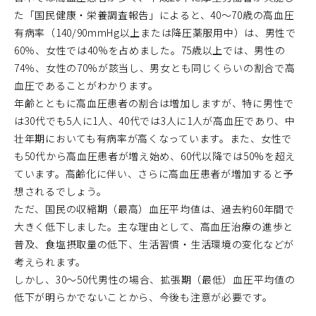
た「国民健康・栄養調査報告」によると、40〜70歳の高血圧
有病率（140/90mmHg以上または降圧薬服用中）は、男性で
60％、女性では40%を占めました。75歳以上では、男性の
74％、女性の70%が該当し、男女とも同じくらいの割合で高
血圧であることがわかります。
年齢とともに高血圧患者の割合は増加しますが、特に男性で
は30代でも5人に1人、40代では3人に1人が高血圧であり、中
壮年期においても有病率が高くなっています。また、女性で
も50代から高血圧患者が増え始め、60代以降では50%を超え
ています。高齢化に伴い、さらに高血圧患者が増加すると予
想されるでしょう。
ただ、国民の収縮期（最高）血圧平均値は、過去約60年間で
大きく低下しました。主な理由として、高血圧治療の進歩と
普及、食塩摂取量の低下、生活習慣・生活環境の変化などが
考えられます。
しかし、30〜50代男性の場合、拡張期（最低）血圧平均値の
低下が明らかでないことから、今後も注意が必要です。