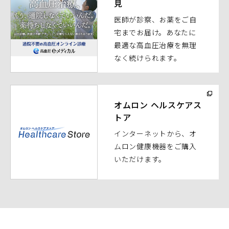
見
ィ
医師が診察、お薬をご自
ン
宅までお届け。あなたに
ド
最適な高血圧治療を無理
ウ
なく続けられます。
で
開
く）
（別
ウ
オムロン ヘルスケアス
トア
ィ
ン
インターネットから、オ
ド
ムロン健康機器をご購入
ウ
いただけます。
で
開
く）