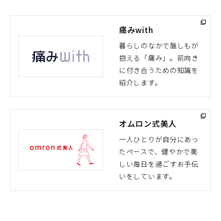
痛みwith
暮らしのなかで誰しもが
抱える「痛み」。前向き
（別
に付き合うための知識を
ウ
紹介します。
ィ
ン
ド
オムロン式美人
ウ
で
一人ひとりが自分にあっ
開
たペースで、健やかで美
（別
く）
しい毎日を過ごすお手伝
ウ
いをしています。
ィ
ン
ド
ウ