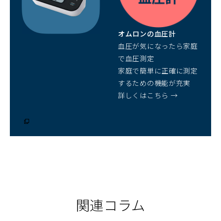
ウ
で
開
オムロンの血圧計
く）
血圧が気になったら家庭
で血圧測定
家庭で簡単に正確に測定
するための機能が充実
詳しくはこちら →
（別
ウ
ィ
ン
ド
ウ
で
開
く）
関連コラム