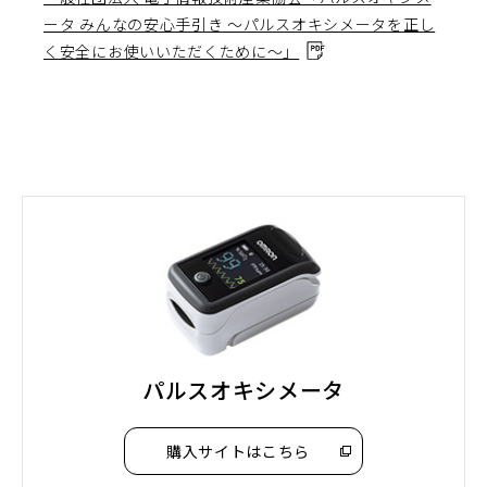
ータ みんなの安心手引き ～パルスオキシメータを正し
ィ
く安全にお使いいただくために～」
ン
（P
ド
D
ウ
F
で
フ
開
ァ
く）
イ
ル
を
別
ウ
ィ
ン
ド
パルスオキシメータ
ウ
で
購入サイトはこちら
開
（別
ウ
く）