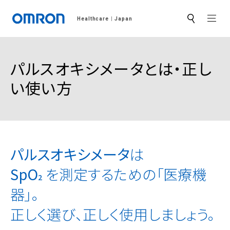
MEN
Healthcare
Japan
サ
イ
ト
内
検
パルスオキシメータとは・正し
索
い使い方
パルスオキシメータ
は
SpO
を測定するための「医療機
2
器」。
正しく選び、正しく使用しましょう。