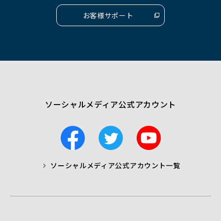
く）
く）
く）
お客様サポート
（別
ウ
ィ
ン
ド
ウ
で
開
く）
ソーシャルメディア公式アカウント
F
T
Y
a
w
o
c
i
u
ソーシャルメディア公式アカウント一覧
a
t
t
b
t
u
o
e
b
o
r
e
k