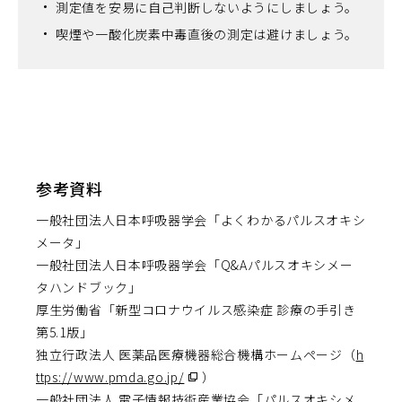
測定値を安易に自己判断しないようにしましょう。
喫煙や一酸化炭素中毒直後の測定は避けましょう。
参考資料
一般社団法人日本呼吸器学会「よくわかるパルスオキシ
メータ」
一般社団法人日本呼吸器学会「Q&Aパルスオキシメー
タハンドブック」
厚生労働省「新型コロナウイルス感染症 診療の手引き
第5.1版」
独立行政法人 医薬品医療機器総合機構ホームページ（
h
ttps://www.pmda.go.jp/
（別
）
一般社団法人 電子情報技術産業協会「パルスオキシメ
ウ