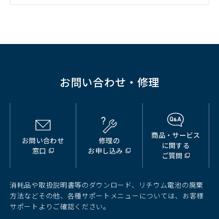
ィ
ン
ド
ウ
で
開
く）
お問い合わせ・修理
商品・サービス
お問い合わせ
修理の
（別
（別
（別
に関する
窓口
お申し込み
ウ
ウ
ウ
ご質問
ィ
ィ
ィ
ン
ン
ン
ド
ド
ド
消耗品や取扱説明書等のダウンロード、リチウム電池の廃棄
ウ
ウ
ウ
方法などその他、各種サポートメニューについては、お客様
で
で
で
サポートよりご確認ください。
開
開
開