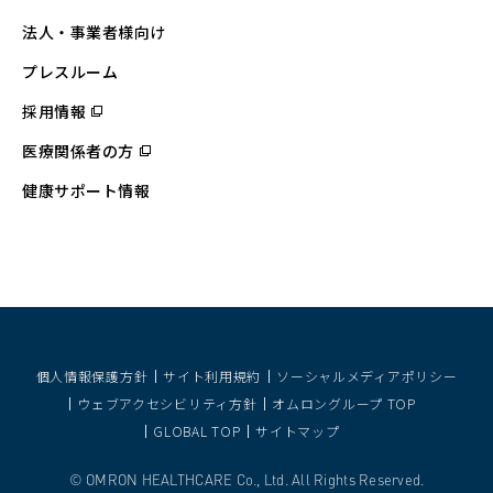
ウ
ィ
法人・事業者様向け
ン
ド
ウ
プレスルーム
で
開
採用情報
（別
く）
ウ
ィ
医療関係者の方
（別
ン
ウ
ド
ィ
ウ
健康サポート情報
ン
で
ド
開
ウ
く）
で
開
く）
個人情報保護方針
サイト利用規約
ソーシャルメディアポリシー
ウェブアクセシビリティ方針
オムロングループ TOP
GLOBAL TOP
サイトマップ
OMRON HEALTHCARE Co., Ltd. All Rights Reserved.
©