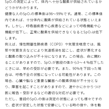
SpO
の測定によって、体内へ十分な酸素が供給されているか
2
どうかがわかります。
健康な人のSpO
の標準値は96～99％です。通常、この標準値
2
内であれば、十分体内に酸素が供給されている状態といえま
す。しかし、呼吸器疾患や心疾患などによって呼吸機能や心
機能が低下し、正常に酸素を供給できなくなるとSpO
は低下
2
します。
例えば、慢性閉塞性肺疾患（COPD）や気管支喘息では、風
邪や気管支炎などにより気道感染を起こし、症状が悪化する
と酸素の取り込みが不十分になります。この場合、命に関わ
ることがありますので、SpO
が普段の値から3～４%低下した
2
ときには、早めの受診が必要です。また、90％を下回った場
合は、呼吸不全の状態になっている可能性があります。この
場合、心臓や脳など重要な臓器への酸素供給が不十分とな
り、障害を起こすことがありますので、速やかにかかりつけ
医に報告・受診するなどの適切な対応が必要です。
ただし、普段のSpO
の値は測定の状態によっても様々ですの
2
で、症状が安定した状態で安静にしている時の値や、体を動