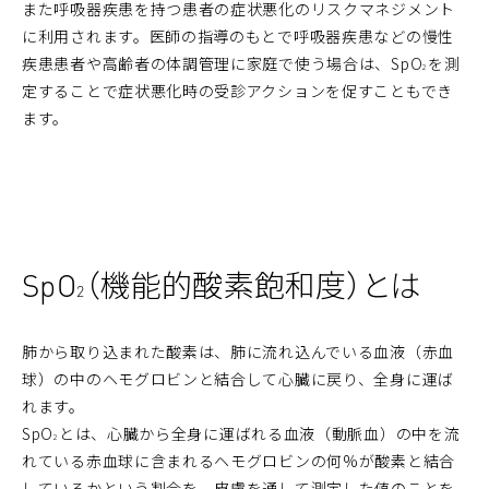
また呼吸器疾患を持つ患者の症状悪化のリスクマネジメント
に利用されます。医師の指導のもとで呼吸器疾患などの慢性
疾患患者や高齢者の体調管理に家庭で使う場合は、SpO
を測
2
定することで症状悪化時の受診アクションを促すこともでき
ます。
SpO
（機能的酸素飽和度）とは
2
肺から取り込まれた酸素は、肺に流れ込んでいる血液（赤血
球）の中のヘモグロビンと結合して心臓に戻り、全身に運ば
れます。
SpO
とは、心臓から全身に運ばれる血液（動脈血）の中を流
2
れている赤血球に含まれるヘモグロビンの何%が酸素と結合
しているかという割合を、皮膚を通して測定した値のことを