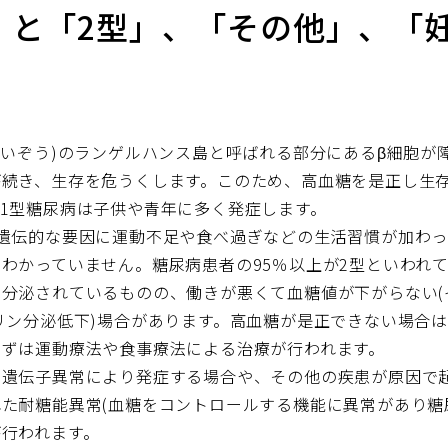
」と「2型」、「その他」、「
すいぞう)のランゲルハンス島と呼ばれる部分にあるβ細胞が
が続き、生存を危うくします。このため、高血糖を是正し生
1型糖尿病は子供や青年に多く発症します。
遺伝的な要因に運動不足や食べ過ぎなどの生活習慣が加わ
わかっていません。糖尿病患者の95％以上が2型といわれ
分泌されているものの、働きが悪くて血糖値が下がらない(
リン分泌低下)場合があります。高血糖が是正できない場合
まずは運動療法や食事療法による治療が行われます。
、遺伝子異常により発症する場合や、その他の疾患が原因で
た耐糖能異常(血糖をコントロールする機能に異常があり糖
行われます。