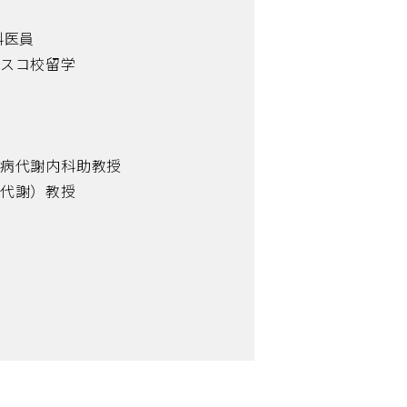
科医員
シスコ校留学
尿病代謝内科助教授
泌代謝）教授