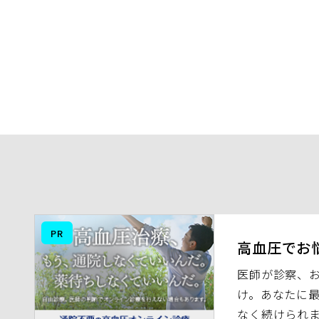
（別
PR
ウ
高血圧でお
ィ
医師が診察、
ン
け。あなたに
ド
なく続けられ