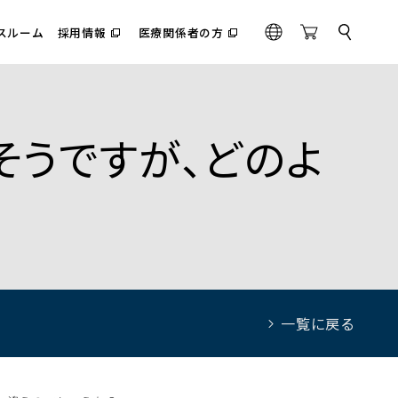
スルーム
採用情報
医療関係者の方
サ
（別
（別
G
O
イ
ウ
ウ
l
n
ト
ィ
ィ
内
o
l
ン
ン
検
ド
ド
b
i
索
ウ
ウ
a
n
で
で
るそうですが、どのよ
l
e
開
開
く）
く）
S
t
o
r
e
一覧に戻る