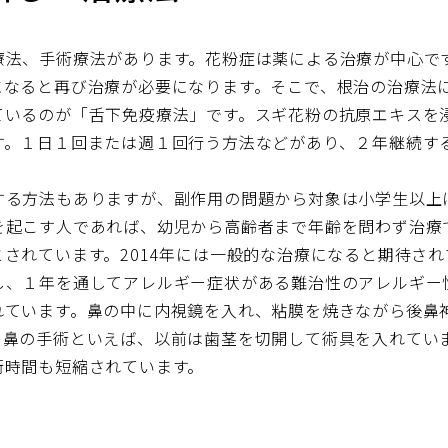
療法、手術療法があります。花粉症は薬による治療が中心で
になると再び治療が必要になります。そこで、根治の治療法
ているのが「舌下免疫療法」です。スギ花粉の抗原エキスを
す。１日１回または週１回行う方法などがあり、２年継続す
する方法もありますが、副作用の問題から対象は小学生以上
を起こす人であれば、幼児から高齢者まで年齢を問わず治療
されています。2014年には一般的な治療になると期待され
し、１年を通してアレルギー症状がある難治性のアレルギー
れています。鼻の中に内視鏡を入れ、粘膜を焼きながら後鼻
。鼻の手術といえば、以前は歯茎を切開して術具を入れてい
術時間も短縮されています。