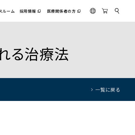
スルーム
採用情報
医療関係者の方
サ
（別
（別
G
O
イ
ウ
ウ
l
n
ト
ィ
ィ
内
o
l
ン
ン
検
ド
ド
b
i
索
ウ
ウ
a
n
で
で
される治療法
l
e
開
開
く）
く）
S
t
o
r
e
一覧に戻る