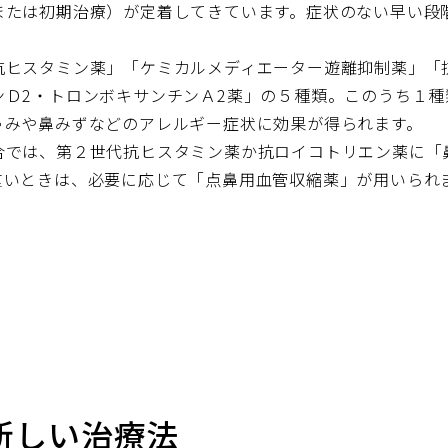
または初期治療）が定着してきています。症状のない早い段
ヒスタミン薬」「ケミカルメディエーター遊離抑制薬」「抗
ンＤ2・トロンボキサンチンＡ2薬」の５種類。このうち１
ゃみや鼻みずなどのアレルギー症状に効果が得られます。
合では、第２世代抗ヒスタミン薬か抗ロイコトリエン薬に「
重いときは、必要に応じて「点鼻用血管収縮薬」が用いられ
新しい治療法