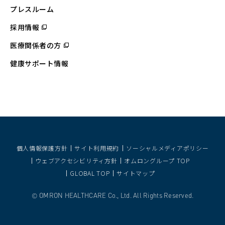
ド
ウ
プレスルーム
で
開
採用情報
（別
く）
ウ
ィ
医療関係者の方
（別
ン
ウ
ド
ィ
ウ
健康サポート情報
ン
で
ド
開
ウ
く）
で
開
く）
個人情報保護方針
サイト利用規約
ソーシャルメディアポリシー
ウェブアクセシビリティ方針
オムロングループ TOP
GLOBAL TOP
サイトマップ
OMRON HEALTHCARE Co., Ltd. All Rights Reserved.
©