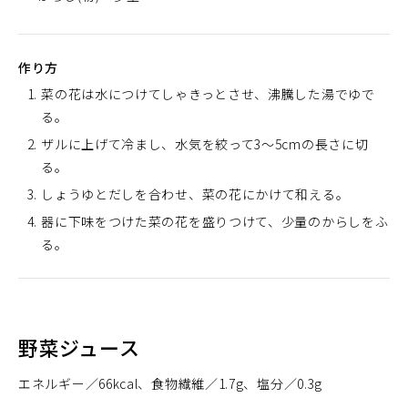
作り方
菜の花は水につけてしゃきっとさせ、沸騰した湯でゆで
る。
ザルに上げて冷まし、水気を絞って3～5cmの長さに切
る。
しょうゆとだしを合わせ、菜の花にかけて和える。
器に下味をつけた菜の花を盛りつけて、少量のからしをふ
る。
野菜ジュース
エネルギー
66kcal
食物繊維
1.7g
塩分
0.3g