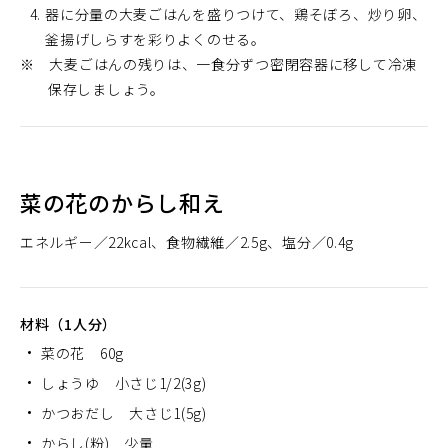
器に分量の大麦ごはんを盛りつけて、鶏そぼろ、炒り卵、
釜揚げしらすを彩りよくのせる。
※ 大麦ごはんの残りは、一食分ずつ密閉容器に移して冷凍
保存しましょう。
菜の花のからし和え
エネルギー
22kcal
食物繊維
2.5g
塩分
0.4g
材料（1人分）
菜の花 60g
しょうゆ 小さじ1/2(3g)
かつおだし 大さじ1(5g)
からし(粉) 少量