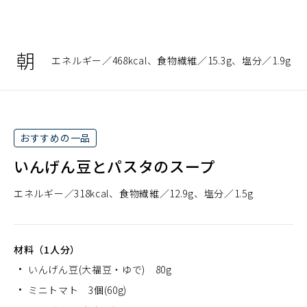
朝
エネルギー
468kcal
食物繊維
15.3g
塩分
1.9g
おすすめの一品
いんげん豆とパスタのスープ
エネルギー
318kcal
食物繊維
12.9g
塩分
1.5g
材料（1人分）
いんげん豆(大福豆・ゆで) 80g
ミニトマト 3個(60g)