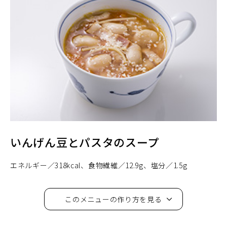
いんげん豆とパスタのスープ
エネルギー
318kcal
食物繊維
12.9g
塩分
1.5g
このメニューの作り方を見る