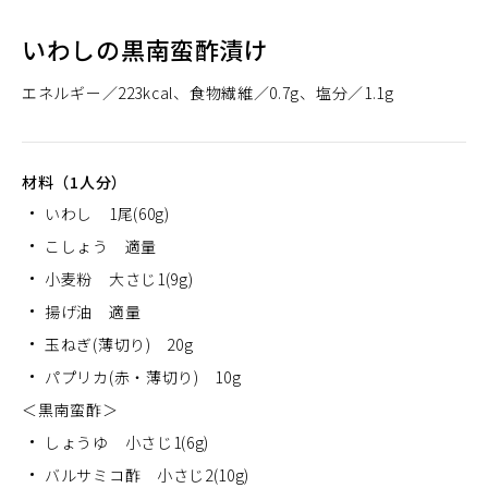
いわしの黒南蛮酢漬け
エネルギー
223kcal
食物繊維
0.7g
塩分
1.1g
材料（1人分）
いわし 1尾(60g)
こしょう 適量
小麦粉 大さじ1(9g)
揚げ油 適量
玉ねぎ(薄切り) 20g
パプリカ(赤・薄切り) 10g
＜黒南蛮酢＞
しょうゆ 小さじ1(6g)
バルサミコ酢 小さじ2(10g)