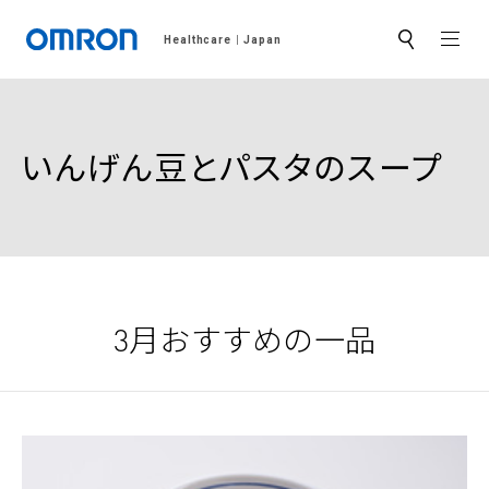
MEN
Healthcare
Japan
サ
イ
ト
内
検
索
いんげん豆とパスタのスープ
3月おすすめの一品