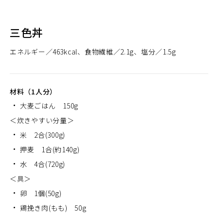
三色丼
エネルギー
463kcal
食物繊維
2.1g
塩分
1.5g
材料（1人分）
大麦ごはん 150g
＜炊きやすい分量＞
米 2合(300g)
押麦 1合(約140g)
水 4合(720g)
＜具＞
卵 1個(50g)
鶏挽き肉(もも) 50g