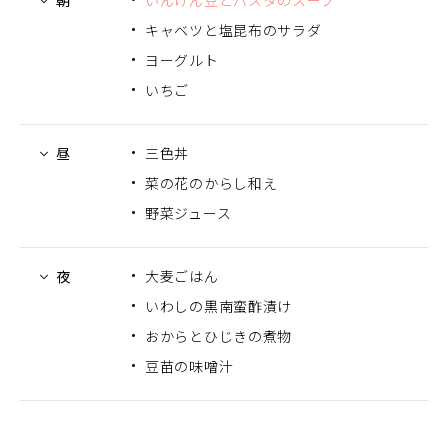
朝
いんげん豆とパスタのスープ
キャベツと塩昆布のサラダ
ヨーグルト
いちご
昼
三色丼
菜の花のからし和え
野菜ジュース
夜
大麦ごはん
いわしの黒南蛮酢漬け
おからとひじきの煮物
豆苗の味噌汁