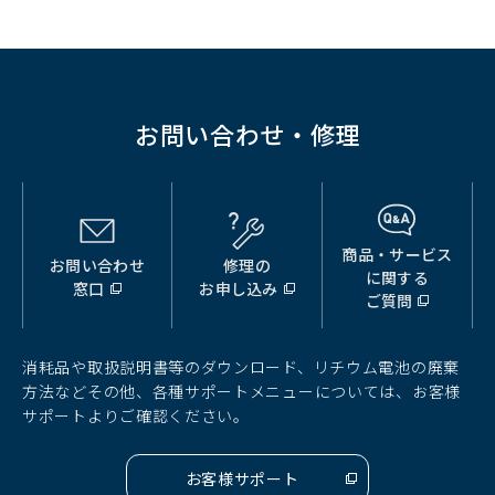
お問い合わせ・修理
商品・サービス
お問い合わせ
修理の
（別
（別
（別
に関する
窓口
お申し込み
ウ
ウ
ウ
ご質問
ィ
ィ
ィ
ン
ン
ン
ド
ド
ド
消耗品や取扱説明書等のダウンロード、リチウム電池の廃棄
ウ
ウ
ウ
方法などその他、各種サポートメニューについては、お客様
で
で
で
サポートよりご確認ください。
開
開
開
く）
く）
く）
お客様サポート
（別