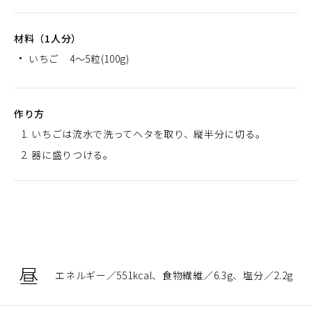
材料（1人分）
いちご 4～5粒(100g)
作り方
いちごは流水で洗ってヘタを取り、縦半分に切る。
器に盛りつける。
昼
エネルギー
551kcal
食物繊維
6.3g
塩分
2.2g