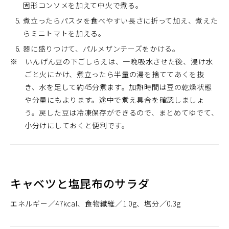
固形コンソメを加えて中火で煮る。
煮立ったらパスタを食べやすい長さに折って加え、煮えた
らミニトマトを加える。
器に盛りつけて、パルメザンチーズをかける。
※ いんげん豆の下ごしらえは、一晩吸水させた後、浸け水
ごと火にかけ、煮立ったら半量の湯を捨ててあくを抜
き、水を足して約45分煮ます。加熱時間は豆の乾燥状態
や分量にもよります。途中で煮え具合を確認しましょ
う。戻した豆は冷凍保存ができるので、まとめてゆでて、
小分けにしておくと便利です。
キャベツと塩昆布のサラダ
エネルギー
47kcal
食物繊維
1.0g
塩分
0.3g