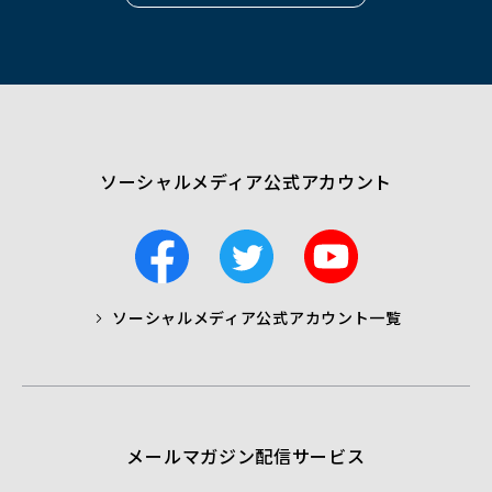
ウ
ィ
ン
ド
ウ
で
開
く）
ソーシャルメディア公式アカウント
F
T
Y
a
w
o
c
i
u
ソーシャルメディア公式アカウント一覧
a
t
t
b
t
u
o
e
b
o
r
e
k
メールマガジン配信サービス