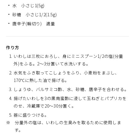
水 小さじ1(5g)
砂糖 小さじ1/2(1.5g)
唐辛子(輪切り) 適量
作り方
いわしは三枚におろし、身にミニスプーン1/2の塩(分量
外)をふる。2～3分置いて水洗いする。
水気をふき取ってこしょうをふり、小麦粉をまぶし、
170℃に熱した油で揚げる。
しょうゆ、バルサミコ酢、水、砂糖、唐辛子を合わせる。
揚げたいわしを3の黒南蛮酢に浸して玉ねぎとパプリカを
のせ、冷蔵庫で20～30分置く。
器に盛りつける。
※ 分量外の塩は、いわしの生臭みを取るために使用しま
す。