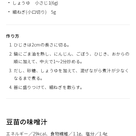
しょうゆ 小さじ1(6g)
細ねぎ(小口切り) 5g
作り方
ひじきは2cmの長さに切る。
鍋にごま油を熱し、にんじん、ごぼう、ひじき、おからの
順に加えて、中火で1～2分炒める。
だし、砂糖、しょうゆを加えて、混ぜながら煮汁が少なく
なるまで煮る。
器に盛りつけて、細ねぎを散らす。
豆苗の味噌汁
エネルギー
29kcal
食物繊維
1.1g
塩分
1.4g