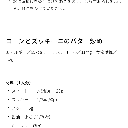
器に厚揚げを盛りつけてねぎをのせ、しらすおろしを添え
る。醤油をかけていただく。
コーンとズッキーニのバター炒め
エネルギー
65kcal
コレステロール
11mg
食物繊維
1.2g
材料（1人分）
スイートコーン(冷凍) 20g
ズッキーニ 1/3本(50g)
バター 5g
醤油 小さじ1/3(2g)
こしょう 適宜