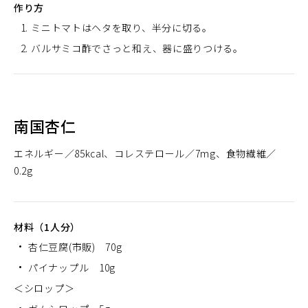
作り方
ミニトマトはヘタを取り、半分に切る。
バルサミコ酢でさっと和え、器に盛りつける。
南国杏仁
エネルギー
85kcal
コレステロール
7mg
食物繊維
0.2g
材料（1人分）
杏仁豆腐(市販) 70g
パイナップル 10g
＜シロップ＞