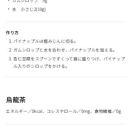
ガムシロップ 5g
水 小さじ2(10g)
作り方
パイナップルは粗みじんに切る。
ガムシロップと水を合わせ、パイナップルを加える。
杏仁豆腐をスプーンですくって器に盛りつけ、パイナップ
ル入りのシロップをかける。
烏龍茶
エネルギー
0kcal
コレステロール
0mg
食物繊維
0g