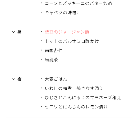
コーンとズッキーニのバター炒め
キャベツの味噌汁
昼
枝豆のジャージャン麺
トマトのバルサミコ酢かけ
南国杏仁
烏龍茶
夜
大麦ごはん
いわしの梅煮 焼きなす添え
ひじきとこんにゃくのマヨネーズ和え
セロリとにんじんのレモン漬け