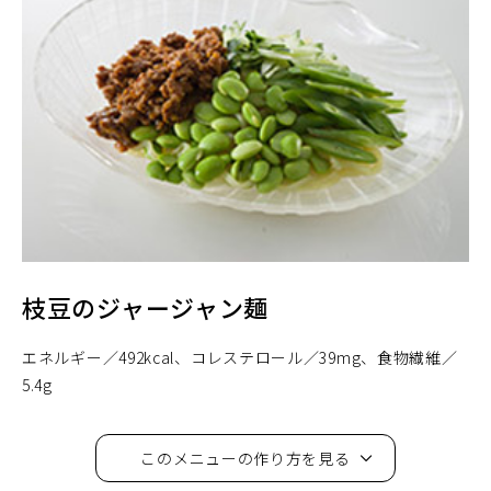
枝豆のジャージャン麺
エネルギー
492kcal
コレステロール
39mg
食物繊維
5.4g
このメニューの作り方を見る