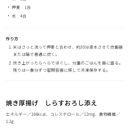
押麦 1合
水 4合
作り方
米はさっと洗って押麦と合わせ、約30分浸水させて炊飯器
または鍋で普通に炊く。
炊き上がったらへらでほぐし、分量のごはんを器に盛る。
残りは一食分ずつ密閉容器に移して冷凍保存する。
焼き厚揚げ しらすおろし添え
エネルギー
166kcal
コレステロール
12mg
食物繊維
1.2g