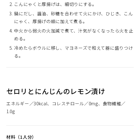
こんにゃくと厚揚げは、細切りにする。
鍋にだし、醤油、砂糖を合わせて火にかけ、ひじき、こん
にゃく、厚揚げの順に加えて煮る。
中火から弱火の火加減で煮て、汁気がなくなったら火を止
める。
冷めたらボウルに移し、マヨネーズで和えて器に盛りつけ
る。
セロリとにんじんのレモン漬け
エネルギー
30kcal
コレステロール
0mg
食物繊維
1.0g
材料（1人分）