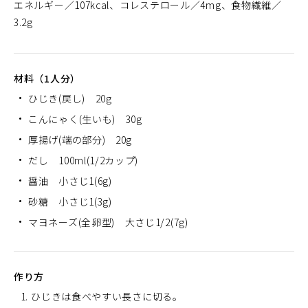
エネルギー
107kcal
コレステロール
4mg
食物繊維
3.2g
材料（1人分）
ひじき(戻し) 20g
こんにゃく(生いも) 30g
厚揚げ(端の部分) 20g
だし 100ml(1/2カップ)
醤油 小さじ1(6g)
砂糖 小さじ1(3g)
マヨネーズ(全卵型) 大さじ1/2(7g)
作り方
ひじきは食べやすい長さに切る。