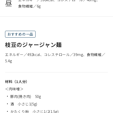
昼
食物繊維
6g
おすすめの一品
枝豆のジャージャン麺
エネルギー
492kcal
コレステロール
39mg
食物繊維
5.4g
材料（1人分）
＜肉味噌＞
豚肉(挽き肉) 50g
酒 小さじ1(5g)
かたくり粉 小さじ1/2(1.5g)