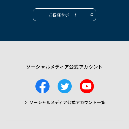
開
開
開
く）
く）
く）
お客様サポート
（別
ウ
ィ
ン
ド
ウ
で
開
く）
ソーシャルメディア公式アカウント
F
T
Y
a
w
o
c
i
u
ソーシャルメディア公式アカウント一覧
a
t
t
b
t
u
o
e
b
o
r
e
k