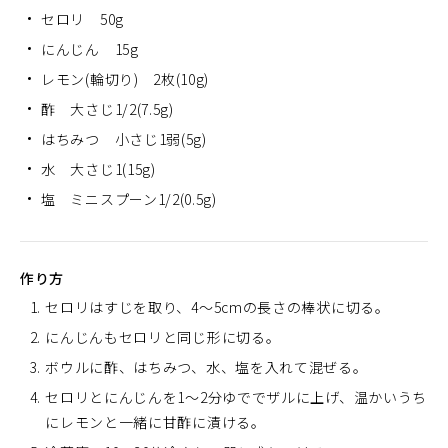
セロリ 50g
にんじん 15g
レモン(輪切り) 2枚(10g)
酢 大さじ1/2(7.5g)
はちみつ 小さじ1弱(5g)
水 大さじ1(15g)
塩 ミニスプーン1/2(0.5g)
作り方
セロリはすじを取り、4～5cmの長さの棒状に切る。
にんじんもセロリと同じ形に切る。
ボウルに酢、はちみつ、水、塩を入れて混ぜる。
セロリとにんじんを1～2分ゆででザルに上げ、温かいうち
にレモンと一緒に甘酢に漬ける。