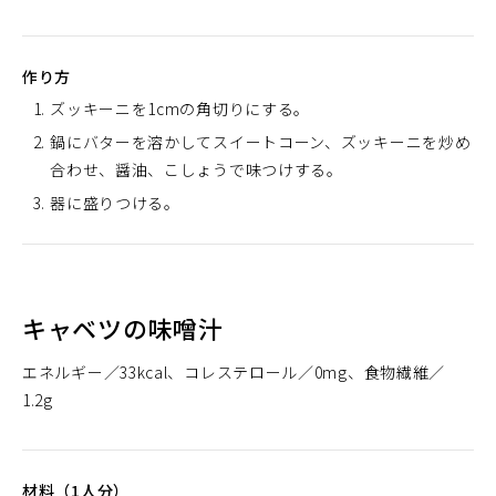
作り方
ズッキーニを1cmの角切りにする。
鍋にバターを溶かしてスイートコーン、ズッキーニを炒め
合わせ、醤油、こしょうで味つけする。
器に盛りつける。
キャベツの味噌汁
エネルギー
33kcal
コレステロール
0mg
食物繊維
1.2g
材料（1人分）