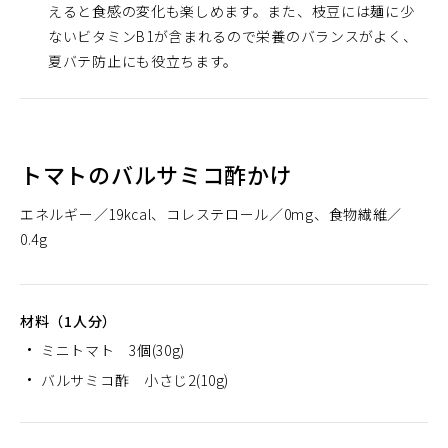
えると食感の変化も楽しめます。また、枝豆には麺に少
ないビタミンB1が含まれるので栄養のバランスがよく、
夏バテ防止にも役立ちます。
トマトのバルサミコ酢かけ
エネルギー
19kcal
コレステロール
0mg
食物繊維
0.4g
材料（1人分）
ミニトマト 3個(30g)
バルサミコ酢 小さじ2(10g)