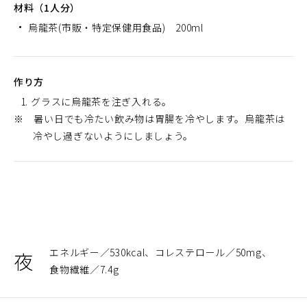
材料（1人分）
烏龍茶(市販・特定保健用食品) 200ml
作り方
グラスに烏龍茶を注ぎ入れる。
※ 暑い日でも冷たい飲み物は胃腸を冷やします。烏龍茶は
冷やし過ぎないようにしましょう。
エネルギー
530kcal
コレステロール
50mg
夜
食物繊維
7.4g