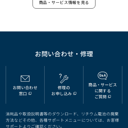
商品・サービス情報を見る
お問い合わせ・修理
商品・サービス
お問い合わせ
修理の
（別
（別
（別
に関する
窓口
お申し込み
ウ
ウ
ウ
ご質問
ィ
ィ
ィ
ン
ン
ン
ド
ド
ド
消耗品や取扱説明書等のダウンロード、リチウム電池の廃棄
ウ
ウ
ウ
方法などその他、各種サポートメニューについては、お客様
で
で
で
サポートよりご確認ください。