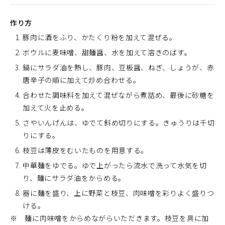
作り方
豚肉に酒をふり、かたくり粉を加えて混ぜる。
ボウルに麦味噌、甜麺醤、水を加えて溶きのばす。
鍋にサラダ油を熱し、豚肉、豆板醤、ねぎ、しょうが、赤
唐辛子の順に加えて炒め合わせる。
合わせた調味料を加えて混ぜながら煮詰め、最後に砂糖を
加えて火を止める。
さやいんげんは、ゆでて斜め切りにする。きゅうりは千切
りにする。
枝豆は薄皮をむいたものを用意する。
中華麺をゆでる。ゆで上がったら流水で洗って水気を切
り、麺にサラダ油をからめる。
器に麺を盛り、上に野菜と枝豆、肉味噌を彩りよく盛りつ
ける。
※ 麺に肉味噌をからめながらいただきます。枝豆を具に加