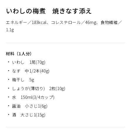
いわしの梅煮 焼きなす添え
エネルギー
183kcal
コレステロール
46mg
食物繊維
1.1g
材料（1人分）
いわし 1尾(70g)
なす 中1/2本(40g)
梅干し 5g
しょうが(薄切り) 2枚(10g)
水 150ml(3/4カップ)
醤油 小さじ1(6g)
酒 大さじ1(15g)