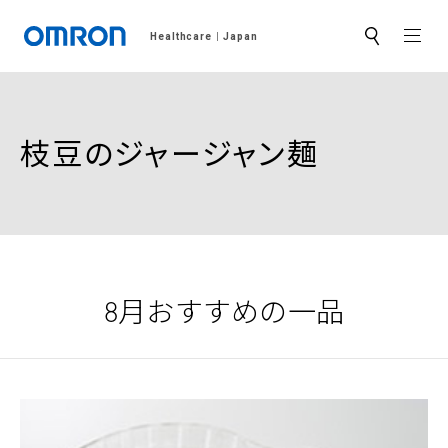
MEN
Healthcare
Japan
サ
イ
ト
内
検
索
枝豆のジャージャン麺
8月おすすめの一品