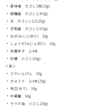
麦味噌 大さじ1弱(15g)
甜麺醤 大さじ1/4(5g)
水 大さじ1 2/3(25g)
豆板醤 大さじ1/3(5g)
ねぎ(みじん切り) 20g
しょうが(みじん切り) 10g
赤唐辛子 1/4本
砂糖 小さじ2(6g)
＜具＞
さやいんげん 30g
きゅうり 1/4本(25g)
枝豆(ゆで) 30g
中華麺 60g
サラダ油 小さじ2(8g)