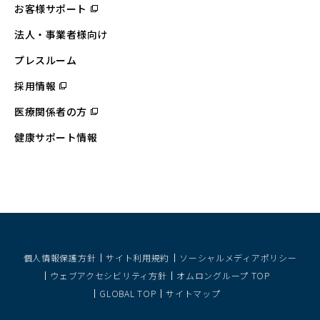
お客様サポート
（別
ウ
ィ
法人・事業者様向け
ン
ド
ウ
プレスルーム
で
開
採用情報
（別
く）
ウ
ィ
医療関係者の方
（別
ン
ウ
ド
ィ
ウ
健康サポート情報
ン
で
ド
開
ウ
く）
で
開
く）
個人情報保護方針
サイト利用規約
ソーシャルメディアポリシー
ウェブアクセシビリティ方針
オムロングループ TOP
GLOBAL TOP
サイトマップ