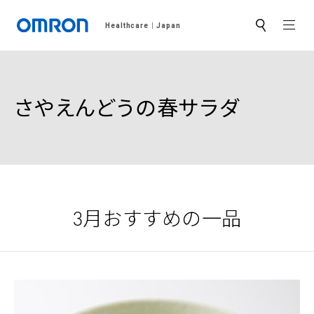
MEN
Healthcare
Japan
サ
イ
ト
内
検
索
さやえんどうの春サラダ
3月おすすめの一品