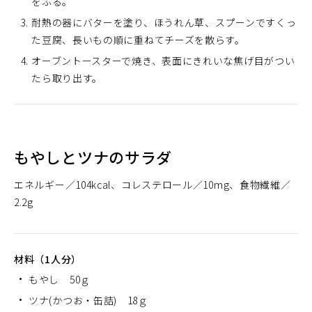
をふる。
耐熱の器にバターを塗り、ほうれん草、スプーンですくっ
た豆腐、長いもの順に重ねてチーズを散らす。
オーブントースターで焼き、表面にきれいな焦げ目がつい
たら取り出す。
もやしとツナのサラダ
エネルギー
104kcal
コレステロール
10mg
食物繊維
2.2g
材料（1人分）
もやし 50ｇ
ツナ(かつお・缶詰) 18ｇ