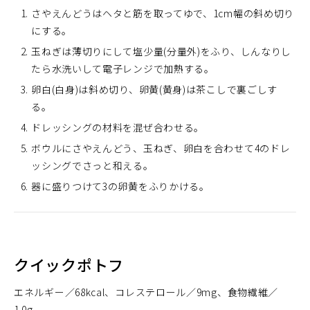
さやえんどうはヘタと筋を取ってゆで、1cm幅の斜め切り
にする。
玉ねぎは薄切りにして塩少量(分量外)をふり、しんなりし
たら水洗いして電子レンジで加熱する。
卵白(白身)は斜め切り、卵黄(黄身)は茶こしで裏ごしす
る。
ドレッシングの材料を混ぜ合わせる。
ボウルにさやえんどう、玉ねぎ、卵白を合わせて4のドレ
ッシングでさっと和える。
器に盛りつけて3の卵黄をふりかける。
クイックポトフ
エネルギー
68kcal
コレステロール
9mg
食物繊維
1.0g