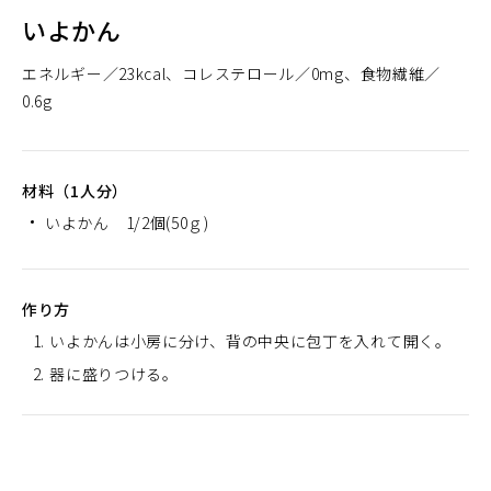
いよかん
エネルギー
23kcal
コレステロール
0mg
食物繊維
0.6g
材料（1人分）
いよかん 1/2個(50ｇ)
作り方
いよかんは小房に分け、背の中央に包丁を入れて開く。
器に盛りつける。