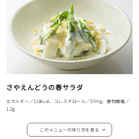
さやえんどうの春サラダ
エネルギー
118kcal
コレステロール
57mg
食物繊維
1.2g
このメニューの作り方を見る