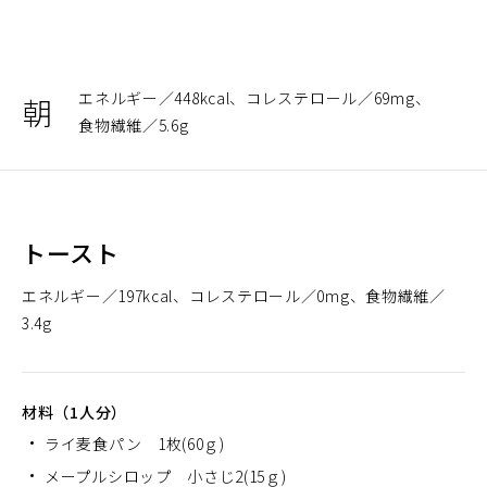
エネルギー
448kcal
コレステロール
69mg
朝
食物繊維
5.6g
トースト
エネルギー
197kcal
コレステロール
0mg
食物繊維
3.4g
材料（1人分）
ライ麦食パン 1枚(60ｇ)
メープルシロップ 小さじ2(15ｇ)