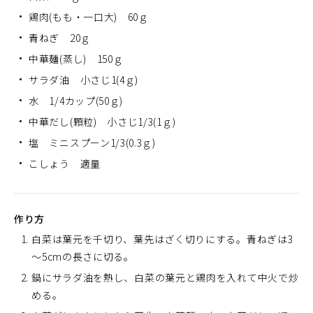
鶏肉(もも・一口大) 60ｇ
青ねぎ 20ｇ
中華麺(蒸し) 150ｇ
サラダ油 小さじ1(4ｇ)
水 1/4カップ(50ｇ)
中華だし(顆粒) 小さじ1/3(1ｇ)
塩 ミニスプーン1/3(0.3ｇ)
こしょう 適量
作り方
白菜は葉元を千切り、葉先はざく切りにする。青ねぎは3
～5cmの長さに切る。
鍋にサラダ油を熱し、白菜の葉元と鶏肉を入れて中火で炒
める。