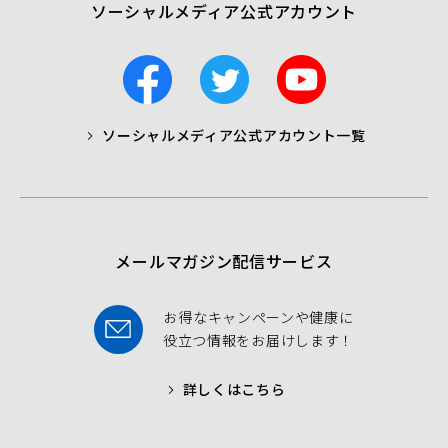
ソーシャルメディア公式アカウント
F
T
Y
a
w
o
c
i
u
ソーシャルメディア公式アカウント一覧
a
t
t
b
t
u
o
e
b
o
r
e
k
メールマガジン配信サービス
お得なキャンペーンや健康に
役立つ情報をお届けします！
詳しくはこちら