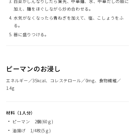
白菜がしんなりしたら葉先、中華麺、水、中華だしの順に
加え、麺をほぐしながら炒め合わせる。
水気がなくなったら青ねぎを加えて、塩、こしょうをふ
る。
器に盛りつける。
ピーマンのお浸し
エネルギー
35kcal
コレステロール
0mg
食物繊維
1.4g
材料（1人分）
ピーマン 2個(60ｇ)
油揚げ 1/4枚(5ｇ)