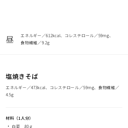
エネルギー
612kcal
コレステロール
59mg
昼
食物繊維
9.2g
塩焼きそば
エネルギー
473kcal
コレステロール
59mg
食物繊維
4.5g
材料（1人分）
白菜 80ｇ