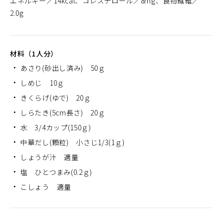
エネルギー
14kcal
コレステロール
8mg
食物繊維
2.0g
材料（1人分）
あさり(砂出し済み) 50ｇ
しめじ 10ｇ
きくらげ(ゆで) 20ｇ
しらたき(5cm長さ) 20ｇ
水 3/4カップ(150ｇ)
中華だし(顆粒) 小さじ1/3(1ｇ)
しょうが汁 適量
塩 ひとつまみ(0.2ｇ)
こしょう 適量