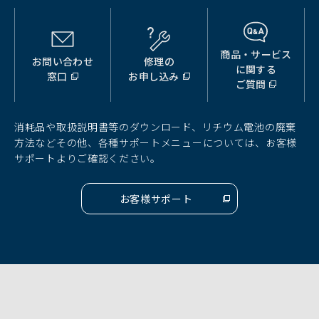
商品・サービス
お問い合わせ
修理の
（別
（別
（別
に関する
窓口
お申し込み
ウ
ウ
ウ
ご質問
ィ
ィ
ィ
ン
ン
ン
ド
ド
ド
消耗品や取扱説明書等のダウンロード、リチウム電池の廃棄
ウ
ウ
ウ
方法などその他、各種サポートメニューについては、お客様
で
で
で
サポートよりご確認ください。
開
開
開
く）
く）
く）
お客様サポート
（別
ウ
ィ
ン
ド
ウ
で
開
く）