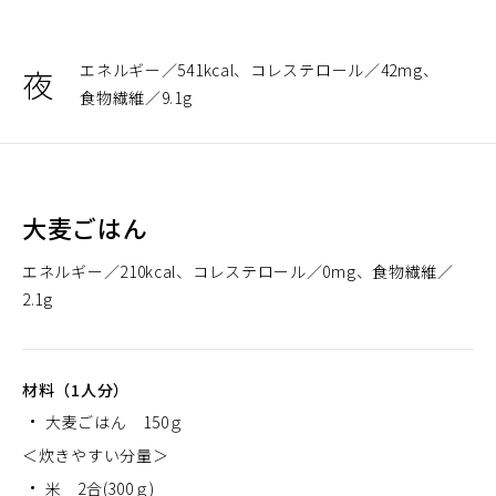
エネルギー
541kcal
コレステロール
42mg
夜
食物繊維
9.1g
大麦ごはん
エネルギー
210kcal
コレステロール
0mg
食物繊維
2.1g
材料（1人分）
大麦ごはん 150ｇ
＜炊きやすい分量＞
米 2合(300ｇ)