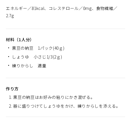
エネルギー
81kcal
コレステロール
0mg
食物繊維
2.7g
材料（1人分）
黒豆の納豆 1パック(40ｇ)
しょうゆ 小さじ1/3(2ｇ)
練りからし 適量
作り方
黒豆の納豆はお好みの粘りにかき混ぜる。
器に盛りつけてしょうゆをかけ、練りからしを添える。