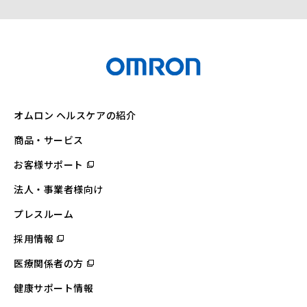
オムロン ヘルスケアの紹介
商品・サービス
お客様サポート
（別
ウ
ィ
法人・事業者様向け
ン
ド
ウ
プレスルーム
で
開
採用情報
（別
く）
ウ
ィ
医療関係者の方
（別
ン
ウ
ド
ィ
ウ
健康サポート情報
ン
で
ド
開