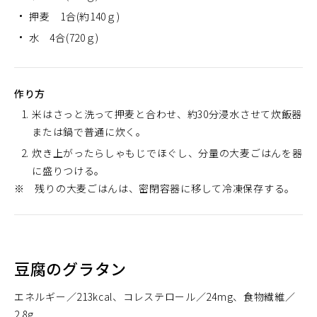
押麦 1合(約140ｇ)
水 4合(720ｇ)
作り方
米はさっと洗って押麦と合わせ、約30分浸水させて炊飯器
または鍋で普通に炊く。
炊き上がったらしゃもじでほぐし、分量の大麦ごはんを器
に盛りつける。
※ 残りの大麦ごはんは、密閉容器に移して冷凍保存する。
豆腐のグラタン
エネルギー
213kcal
コレステロール
24mg
食物繊維
2.8g