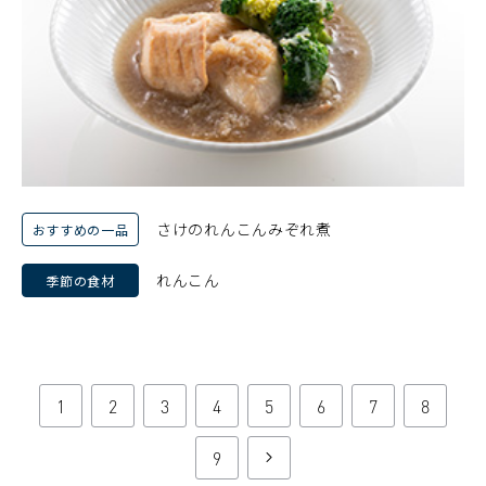
さけのれんこんみぞれ煮
おすすめの一品
れんこん
季節の食材
1
2
3
4
5
6
7
8
9
次
へ