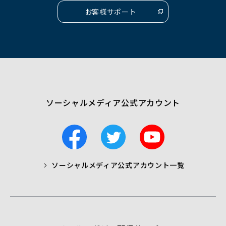
く）
く）
く）
お客様サポート
（別
ウ
ィ
ン
ド
ウ
で
開
く）
ソーシャルメディア公式アカウント
F
T
Y
a
w
o
c
i
u
ソーシャルメディア公式アカウント一覧
a
t
t
b
t
u
o
e
b
o
r
e
k