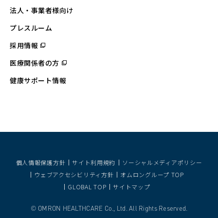
ィ
法人・事業者様向け
ン
ド
ウ
プレスルーム
で
開
採用情報
（別
く）
ウ
ィ
医療関係者の方
（別
ン
ウ
ド
ィ
ウ
健康サポート情報
ン
で
ド
開
ウ
く）
で
開
く）
個人情報保護方針
サイト利用規約
ソーシャルメディアポリシー
ウェブアクセシビリティ方針
オムロングループ TOP
GLOBAL TOP
サイトマップ
OMRON HEALTHCARE Co., Ltd. All Rights Reserved.
©