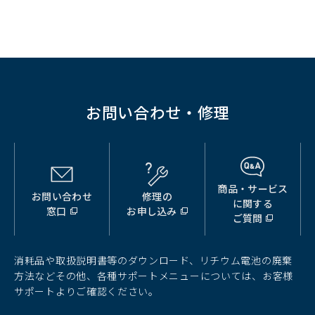
お問い合わせ・修理
商品・サービス
お問い合わせ
修理の
（別
（別
（別
に関する
窓口
お申し込み
ウ
ウ
ウ
ご質問
ィ
ィ
ィ
ン
ン
ン
ド
ド
ド
消耗品や取扱説明書等のダウンロード、リチウム電池の廃棄
ウ
ウ
ウ
方法などその他、各種サポートメニューについては、お客様
で
で
で
サポートよりご確認ください。
開
開
開