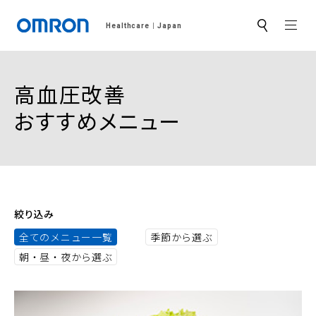
MEN
Healthcare
Japan
サ
イ
ト
内
検
高血圧改善
索
おすすめメニュー
絞り込み
全てのメニュー一覧
季節から選ぶ
朝・昼・夜から選ぶ