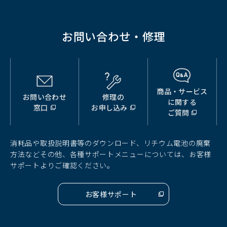
で
開
く）
お問い合わせ・修理
商品・サービス
お問い合わせ
修理の
（別
（別
（別
に関する
窓口
お申し込み
ウ
ウ
ウ
ご質問
ィ
ィ
ィ
ン
ン
ン
ド
ド
ド
消耗品や取扱説明書等のダウンロード、リチウム電池の廃棄
ウ
ウ
ウ
方法などその他、各種サポートメニューについては、お客様
で
で
で
サポートよりご確認ください。
開
開
開
く）
く）
く）
お客様サポート
（別
ウ
ィ
ン