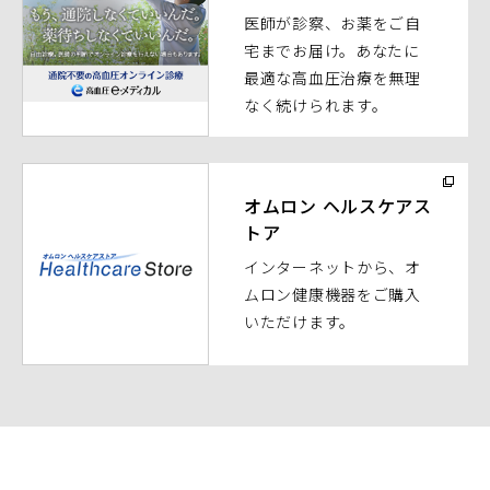
医師が診察、お薬をご自
ン
宅までお届け。あなたに
ド
最適な高血圧治療を無理
ウ
なく続けられます。
で
開
く）
（別
ウ
オムロン ヘルスケアス
トア
ィ
ン
インターネットから、オ
ド
ムロン健康機器をご購入
ウ
いただけます。
で
開
く）