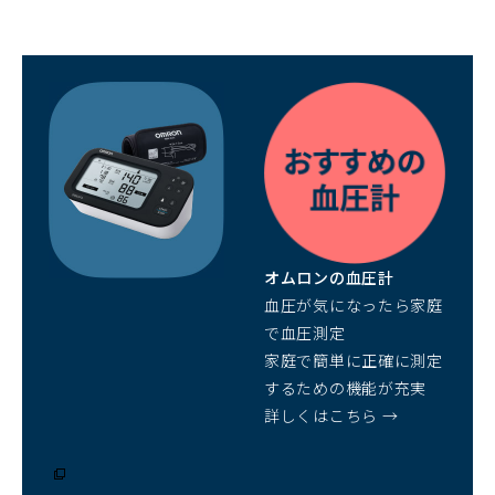
（別
ウ
ィ
ン
ド
ウ
で
開
オムロンの血圧計
く）
血圧が気になったら家庭
で血圧測定
家庭で簡単に正確に測定
するための機能が充実
詳しくはこちら →
（別
ウ
ィ