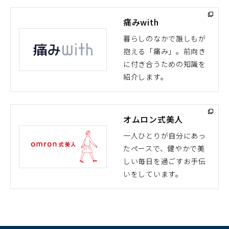
痛みwith
暮らしのなかで誰しもが
抱える「痛み」。前向き
（別
に付き合うための知識を
ウ
紹介します。
ィ
ン
ド
オムロン式美人
ウ
で
一人ひとりが自分にあっ
開
たペースで、健やかで美
（別
く）
しい毎日を過ごすお手伝
ウ
いをしています。
ィ
ン
ド
ウ