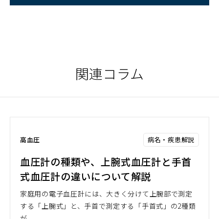
ン
ド
ウ
で
開
く）
関連コラム
病名・疾患解説
高血圧
血圧計の種類や、上腕式血圧計と手首
式血圧計の違いについて解説
家庭用の電子血圧計には、大きく分けて上腕部で測定
する「上腕式」と、手首で測定する「手首式」の2種類
が...