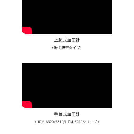
上腕式血圧計
（軟性腕帯タイプ）
手首式血圧計
（HEM-6320/6310/HEM-6220シリーズ）