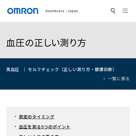
MEN
Healthcare
Japan
サ
イ
ト
内
検
索
血圧の正しい測り方
高血圧
セルフチェック（正しい測り方・健康診断）
一覧に戻る
測定のタイミング
血圧を測る5つのポイント