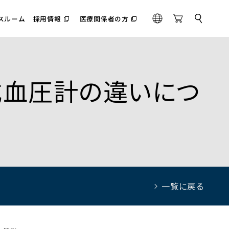
スルーム
採用情報
医療関係者の方
サ
（別
（別
G
O
イ
ウ
ウ
l
n
ト
ィ
ィ
内
o
l
ン
ン
検
ド
ド
b
i
索
ウ
ウ
a
n
で
で
式血圧計の違いにつ
l
e
開
開
く）
く）
S
t
o
r
e
一覧に戻る