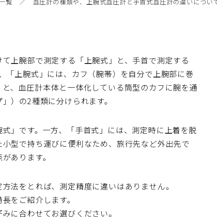
一覧
血圧計の種類や、上腕式血圧計と手首式血圧計の違いについ
けて上腕部で測定する「上腕式」と、手首で測定する
た、「上腕式」には、カフ（腕帯）を自分で上腕部に巻
）と、血圧計本体と一体化している筒型のカフに腕を通
プ」）の2種類に分けられます。
腕式」です。一方、「手首式」には、測定時に上着を脱
た小型で持ち運びに便利なため、旅行先など外出先で
点があります。
定方法をとれば、測定精度に違いはありません。
特長をご紹介します。
好みに合わせてお選びください。