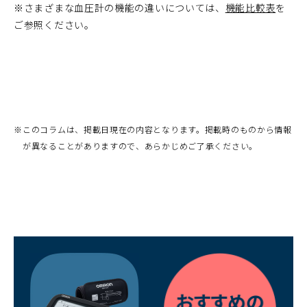
※
さまざまな血圧計の機能の違いについては、
機能比較表
ウ
を
ご参照ください。
ィ
ン
ド
ウ
で
開
く）
※
このコラムは、掲載日現在の内容となります。掲載時のものから情報
が異なることがありますので、あらかじめご了承ください。
（別
ウ
ィ
ン