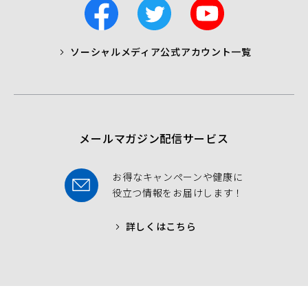
F
T
Y
a
w
o
c
i
u
ソーシャルメディア公式アカウント一覧
a
t
t
b
t
u
o
e
b
o
r
e
k
メールマガジン配信サービス
お得なキャンペーンや健康に
役立つ情報をお届けします！
詳しくはこちら