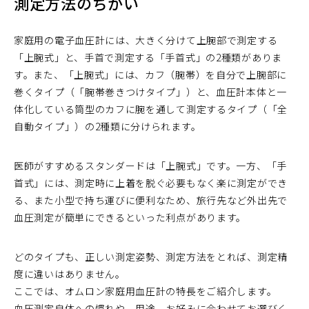
測定方法のちがい
家庭用の電子血圧計には、大きく分けて上腕部で測定する
「上腕式」と、手首で測定する「手首式」の2種類がありま
す。また、「上腕式」には、カフ（腕帯）を自分で上腕部に
巻くタイプ（「腕帯巻きつけタイプ」）と、血圧計本体と一
体化している筒型のカフに腕を通して測定するタイプ（「全
自動タイプ」）の2種類に分けられます。
医師がすすめるスタンダードは「上腕式」です。一方、「手
首式」には、測定時に上着を脱ぐ必要もなく楽に測定ができ
る、また小型で持ち運びに便利なため、旅行先など外出先で
血圧測定が簡単にできるといった利点があります。
どのタイプも、正しい測定姿勢、測定方法をとれば、測定精
度に違いはありません。
ここでは、オムロン家庭用血圧計の特長をご紹介します。
血圧測定自体への慣れや、用途、お好みに合わせてお選びく