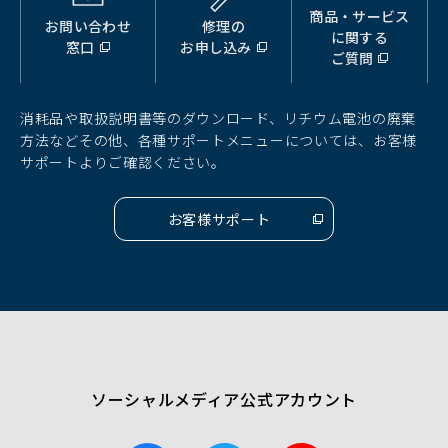
商品・サービス
お問い合わせ
修理の
（別
（別
（別
に関する
窓口
お申し込み
ウ
ウ
ウ
ご質問
ィ
ィ
ィ
ン
ン
ン
ド
ド
ド
消耗品や取扱説明書等のダウンロード、リチウム電池の廃棄
ウ
ウ
ウ
方法などその他、各種サポートメニューについては、お客様
で
で
で
サポートよりご確認ください。
開
開
開
く）
く）
く）
お客様サポート
（別
ウ
ィ
ン
ド
ウ
で
開
く）
ソーシャルメディア公式アカウント