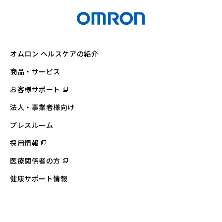
オムロン ヘルスケアの紹介
商品・サービス
お客様サポート
（別
ウ
ィ
法人・事業者様向け
ン
ド
ウ
プレスルーム
で
開
採用情報
（別
く）
ウ
ィ
医療関係者の方
（別
ン
ウ
ド
ィ
ウ
健康サポート情報
ン
で
ド
開
ウ
く）
で
開
く）