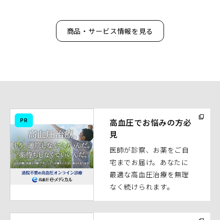
商品・サービス情報を見る
（別
PR
高血圧でお悩みの方必
ウ
見
ィ
医師が診察、お薬をご自
ン
宅までお届け。あなたに
ド
最適な高血圧治療を無理
ウ
なく続けられます。
で
開
く）
（別