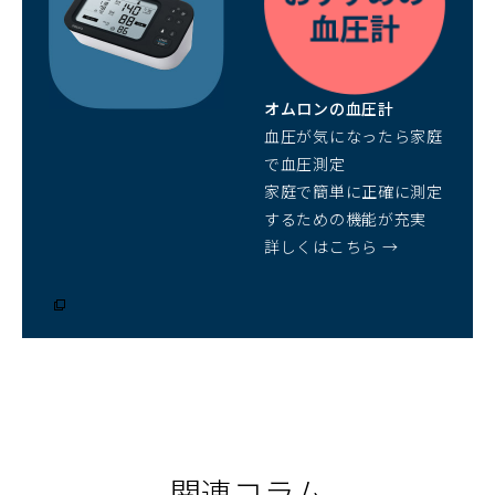
ド
ウ
で
開
オムロンの血圧計
く）
血圧が気になったら家庭
で血圧測定
家庭で簡単に正確に測定
するための機能が充実
詳しくはこちら →
（別
ウ
ィ
ン
ド
ウ
で
開
く）
関連コラム