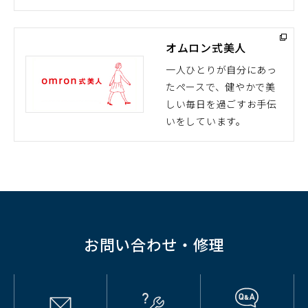
ン
ド
オムロン式美人
ウ
で
一人ひとりが自分にあっ
開
たペースで、健やかで美
（別
く）
しい毎日を過ごすお手伝
ウ
いをしています。
ィ
ン
ド
ウ
で
開
く）
お問い合わせ・修理