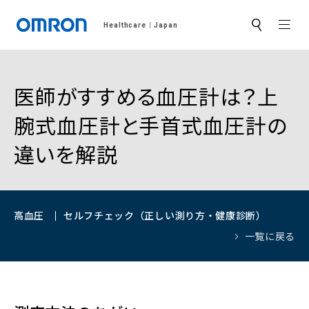
MEN
Healthcare
Japan
サ
イ
ト
内
検
索
医師がすすめる血圧計は？上
腕式血圧計と手首式血圧計の
違いを解説
高血圧
セルフチェック（正しい測り方・健康診断）
一覧に戻る