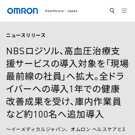
MEN
Healthcare
Japan
サ
イ
ト
内
検
ニュースリリース
索
NBSロジソル、高血圧治療支
援サービスの導入対象を「現場
最前線の社員」へ拡大。全ドラ
イバーへの導入1年での健康
改善成果を受け、庫内作業員
など約100名へ追加導入
～イーメディカルジャパン、オムロン ヘルスケアと3