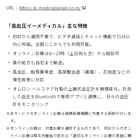
URL：
https://e-medicaljapan.co.jp/
（別
ウ
ィ
「高血圧イーメディカル」主な特徴
ン
初診から通院不要で、ビデオ通話とチャット機能で15分以
ド
内に完結。全国どこからでも利用可能。
ウ
オンライン診療は6～23時（土日祝も含）から相談可
で
開
薬の処方も自宅まで郵送。
く）
高血圧、脂質異常症、高尿酸血症（痛風）、花粉症などの
慢性疾患に対応
オムロン ヘルスケア社製の上腕式血圧計を無償貸与。計測
した血圧をBluetoothで専用アプリと連携し、日々の血圧
計をモニタリング
※
本サービスのオンライン診療は提携医療機関に所属する医師が行いま
す。
※
オンライン診療は、対面診療を補完するものであり、初診からのオン
ライン診療は厚生労働省の定める「適切なオンライン診療の実施に関