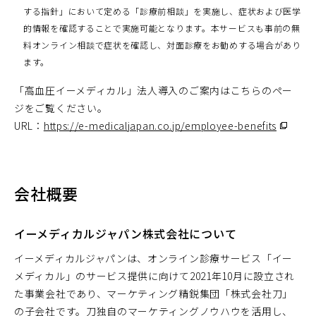
する指針」において定める「診療前相談」を実施し、症状および医学
的情報を確認することで実施可能となります。本サービスも事前の無
料オンライン相談で症状を確認し、対面診療をお勧めする場合があり
ます。
「高血圧イーメディカル」法人導入のご案内はこちらのペー
ジをご覧ください。
URL：
https://e-medicaljapan.co.jp/employee-benefits
（別
ウ
ィ
ン
会社概要
ド
ウ
で
イーメディカルジャパン株式会社について
開
イーメディカルジャパンは、オンライン診療サービス「イー
く）
メディカル」のサービス提供に向けて2021年10月に設立され
た事業会社であり、マーケティング精鋭集団「株式会社刀」
の子会社です。刀独自のマーケティングノウハウを活用し、