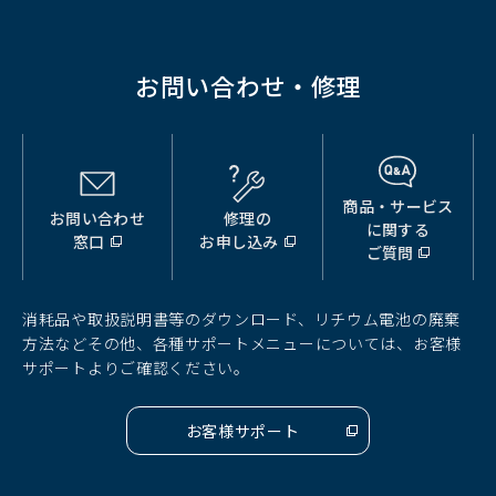
お問い合わせ・修理
商品・サービス
お問い合わせ
修理の
（別
（別
（別
に関する
窓口
お申し込み
ウ
ウ
ウ
ご質問
ィ
ィ
ィ
ン
ン
ン
ド
ド
ド
消耗品や取扱説明書等のダウンロード、リチウム電池の廃棄
ウ
ウ
ウ
方法などその他、各種サポートメニューについては、お客様
で
で
で
サポートよりご確認ください。
開
開
開
く）
く）
く）
お客様サポート
（別
ウ
ィ
ン