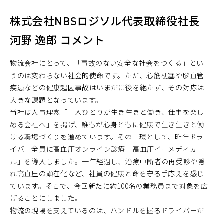
株式会社NBSロジソル代表取締役社長
河野 逸郎 コメント
物流会社にとって、「事故のない安全な社会をつくる」とい
うのは変わらない社会的使命です。ただ、心筋梗塞や脳血管
疾患などの健康起因事故はいまだに後を絶たず、その対応は
大きな課題となっています。
当社は人事理念「一人ひとりが生き生きと働き、仕事を楽し
める会社へ」を掲げ、誰もが心身ともに健康で生き生きと働
ける職場づくりを進めています。その一環として、昨年ドラ
イバー全員に高血圧オンライン診療「高血圧イーメディカ
ル」を導入しました。一年経過し、治療中断者の再受診や隠
れ高血圧の顕在化など、社員の健康と命を守る手応えを感じ
ています。そこで、今回新たに約100名の業務員まで対象を広
げることにしました。
物流の現場を支えているのは、ハンドルを握るドライバーだ