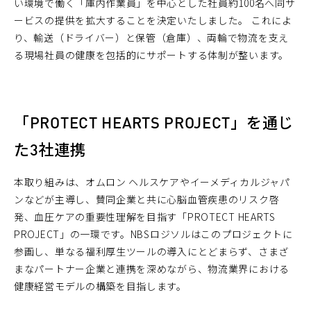
い環境で働く「庫内作業員」を中心とした社員約100名へ同サ
ービスの提供を拡大することを決定いたしました。 これによ
り、輸送（ドライバー）と保管（倉庫）、両輪で物流を支え
る現場社員の健康を包括的にサポートする体制が整います。
「PROTECT HEARTS PROJECT」を通じ
た3社連携
本取り組みは、オムロン ヘルスケアやイーメディカルジャパ
ンなどが主導し、賛同企業と共に心脳血管疾患のリスク啓
発、血圧ケアの重要性理解を目指す「PROTECT HEARTS
PROJECT」の一環です。NBSロジソルはこのプロジェクトに
参画し、単なる福利厚生ツールの導入にとどまらず、さまざ
まなパートナー企業と連携を深めながら、物流業界における
健康経営モデルの構築を目指します。