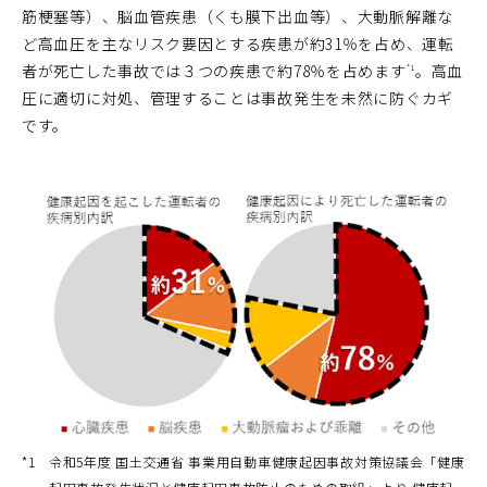
筋梗塞等）、脳血管疾患（くも膜下出血等）、大動脈解離な
ど高血圧を主なリスク要因とする疾患が約31％を占め、運転
者が死亡した事故では３つの疾患で約78％を占めます
。高血
*1
圧に適切に対処、管理することは事故発生を未然に防ぐカギ
です。
*1
令和5年度 国土交通省 事業用自動車健康起因事故対策協議会「健康