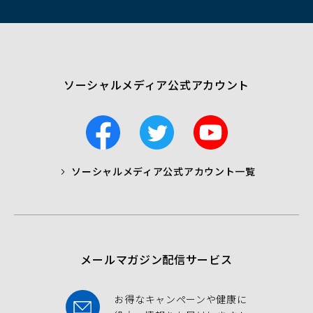
ド
ウ
で
開
く）
ソーシャルメディア公式アカウント
F
T
Y
a
w
o
c
i
u
ソーシャルメディア公式アカウント一覧
a
t
t
b
t
u
o
e
b
o
r
e
k
メールマガジン配信サービス
お得なキャンペーンや健康に