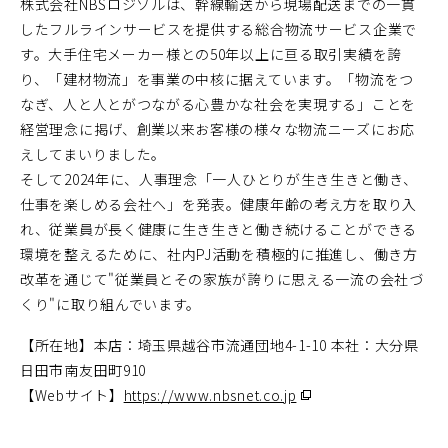
株式会社NBSロジソルは、幹線輸送から現場配送までの一貫
したフルラインサービスを提供する総合物流サービス企業で
す。大手住宅メーカー様との50年以上に亘る取引実績を誇
り、「建材物流」を事業の中核に据えています。「物流をつ
なぎ、人と人とがつながる心豊かな社会を実現する」ことを
経営理念に掲げ、創業以来お客様の様々な物流ニーズにお応
えしてまいりました。
そして2024年に、人事理念「一人ひとりが生き生きと働き、
仕事を楽しめる会社へ」を発表。健康年齢の考え方を取り入
れ、従業員が長く健康に生き生きと働き続けることができる
環境を整えるために、社内PJ活動を積極的に推進し、働き方
改革を通じて"従業員とその家族が誇りに思える一流の会社づ
くり"に取り組んでいます。
【所在地】本店：埼玉県越谷市流通団地4-1-10 本社：大分県
日田市南友田町910
【Webサイト】
https://www.nbsnet.co.jp
（別
ウ
ィ