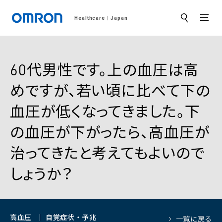
MEN
Healthcare
Japan
サ
イ
ト
内
検
索
60代男性です。上の血圧は高
めですが、若い頃に比べて下の
血圧が低くなってきました。下
の血圧が下がったら、高血圧が
治ってきたと考えてもよいので
しょうか？
高血圧
自覚症状・予兆
一覧に戻る