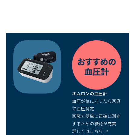
（別
ウ
ィ
ン
ド
ウ
で
開
オムロンの血圧計
く）
血圧が気になったら家庭
で血圧測定
家庭で簡単に正確に測定
するための機能が充実
詳しくはこちら →
（別