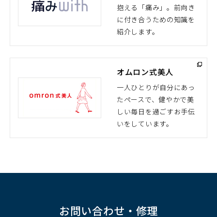
抱える「痛み」。前向き
（別
に付き合うための知識を
ウ
紹介します。
ィ
ン
ド
オムロン式美人
ウ
で
一人ひとりが自分にあっ
開
たペースで、健やかで美
（別
く）
しい毎日を過ごすお手伝
ウ
いをしています。
ィ
ン
ド
ウ
で
開
く）
お問い合わせ・修理