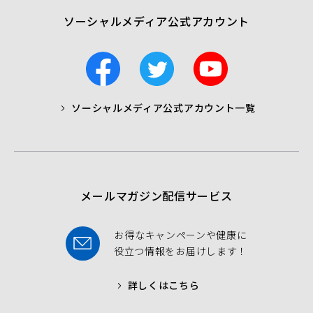
ソーシャルメディア公式アカウント
F
T
Y
a
w
o
c
i
u
ソーシャルメディア公式アカウント一覧
a
t
t
b
t
u
o
e
b
o
r
e
k
メールマガジン配信サービス
お得なキャンペーンや健康に
役立つ情報をお届けします！
詳しくはこちら