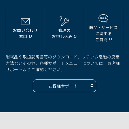
商品・サービス
お問い合わせ
修理の
（別
（別
（別
に関する
窓口
お申し込み
ウ
ウ
ウ
ご質問
ィ
ィ
ィ
ン
ン
ン
ド
ド
ド
消耗品や取扱説明書等のダウンロード、リチウム電池の廃棄
ウ
ウ
ウ
方法などその他、各種サポートメニューについては、お客様
で
で
で
サポートよりご確認ください。
開
開
開
く）
く）
く）
お客様サポート
（別
ウ
ィ
ン
ド
ウ
で
開
く）