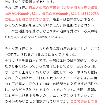
数の多い生活習慣病があります。
それは高血圧。
日本人の高血圧患者（病院で測る血圧の最高
血圧が140mmHg以上、最低血圧90mmHg以上）は3800万人
にも上ると推定されています。
高血圧は自覚症状が少なく、
多くの人が治療を受けてはいません。降圧薬によるコントロ
ールや生活指導を受けるなど医師の治療を受けている人は約
400万人にすぎないといわれています。
そんな高血圧の中に、より危険な高血圧のあることが、ここ2
～3年前から指摘されるようになってきました。
それは『早朝高血圧』です。一般に血圧の日内変動は、ゆっ
たりと眠りに入っている夜間は低下しており、目覚める明け
方ころから上昇して高くなり、活動している日中は高く維持
され、夕方以降から下降して眠りへと入っていきます。早朝
の血圧が高めに変化するのはこの時間帯に交感神経が活性化
し、からだを活動させるようにするからです。実際、早朝に
は血圧を上げるホルモンの「レニン・アンジオテンシン系」
の分泌の多いことが確認されていますが、
ここで問題となる