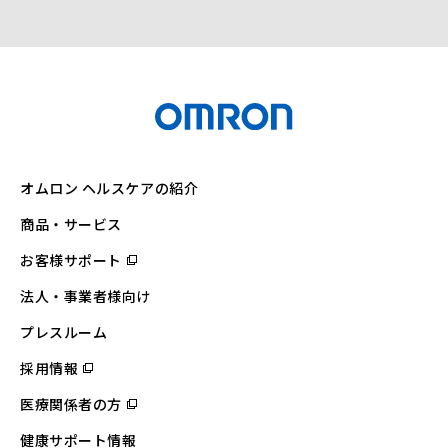
オムロン ヘルスケアの紹介
商品・サービス
お客様サポート
（別
ウ
ィ
法人・事業者様向け
ン
ド
ウ
プレスルーム
で
開
採用情報
（別
く）
ウ
ィ
医療関係者の方
（別
ン
ウ
ド
ィ
ウ
健康サポート情報
ン