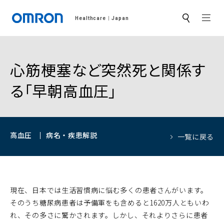
MEN
Healthcare
Japan
サ
イ
ト
内
検
索
心筋梗塞など突然死と関係す
る「早朝高血圧」
高血圧
病名・疾患解説
一覧に戻る
現在、日本では生活習慣病に悩む多くの患者さんがいます。
そのうち糖尿病患者は予備軍をも含めると1620万人ともいわ
れ、その多さに驚かされます。しかし、それよりさらに患者