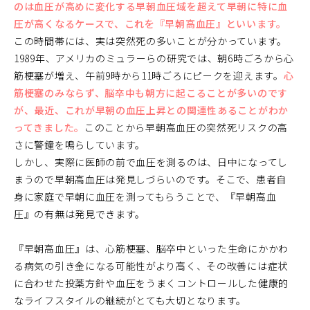
のは血圧が高めに変化する早朝血圧域を超えて早朝に特に血
圧が高くなるケースで、これを『早朝高血圧』といいます。
この時間帯には、実は突然死の多いことが分かっています。
1989年、アメリカのミュラーらの研究では、朝6時ごろから心
筋梗塞が増え、午前9時から11時ごろにピークを迎えます。
心
筋梗塞のみならず、脳卒中も朝方に起こることが多いのです
が、最近、これが早朝の血圧上昇との関連性あることがわか
ってきました。
このことから早朝高血圧の突然死リスクの高
さに警鐘を鳴らしています。
しかし、実際に医師の前で血圧を測るのは、日中になってし
まうので早朝高血圧は発見しづらいのです。そこで、患者自
身に家庭で早朝に血圧を測ってもらうことで、『早朝高血
圧』の有無は発見できます。
『早朝高血圧』は、心筋梗塞、脳卒中といった生命にかかわ
る病気の引き金になる可能性がより高く、その改善には症状
に合わせた投薬方針や血圧をうまくコントロールした健康的
なライフスタイルの継続がとても大切となります。