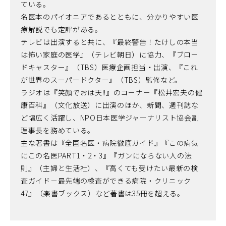
ている。
名医本のパイオニアであるとともに、分かりやすい医
療解説でも定評がある。
テレビは出演すると共に、『最終警告！たけしの本当
は怖い家庭の医学』（テレビ朝日）に協力、『ブロー
ドキャスター』（TBS）医療企画担当・出演、『これ
が世界のスーパードクター』（TBS）監修など。
ラジオは『笑顔でおは天!!』のコーナー『松井宏夫の健
康百科』（文化放送）に出演のほか、新聞、週刊誌な
ど幅広く活躍し、NPO日本医学ジャーナリスト協会副
理事長を務めている。
主な著書は『全国名医・病院徹底ガイド』『この病気
にこの名医PART1・2・3』『ガンにならない人の法
則』（主婦と生活社）、『高くても受けたい最新の検
査ガイド－最先端の検査ができる病院・クリニック
47』（楽書ブックス）など著書は35冊を超える。