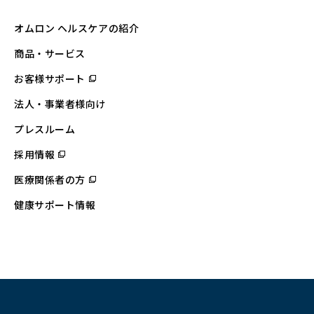
オムロン ヘルスケアの紹介
商品・サービス
お客様サポート
（別
ウ
ィ
法人・事業者様向け
ン
ド
ウ
プレスルーム
で
開
採用情報
（別
く）
ウ
ィ
医療関係者の方
（別
ン
ウ
ド
ィ
ウ
健康サポート情報
ン
で
ド
開
ウ
く）
で
開
く）