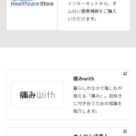
ン
インターネットから、オ
ド
ムロン健康機器をご購入
ウ
いただけます。
で
開
く）
痛みwith
暮らしのなかで誰しもが
抱える「痛み」。前向き
（別
に付き合うための知識を
ウ
紹介します。
ィ
ン
ド
オムロン式美人