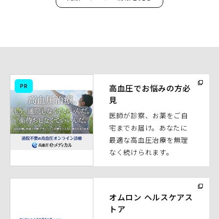
（別
PR
高血圧でお悩みの方必
ウ
見
ィ
医師が診察、お薬をご自
ン
宅までお届け。あなたに
ド
最適な高血圧治療を無理
ウ
なく続けられます。
で
開
く）
（別
ウ
オムロン ヘルスケアス
トア
ィ