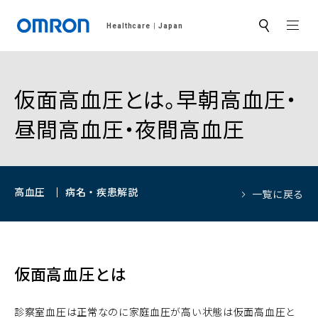
MEN
Healthcare
Japan
サ
イ
ト
内
検
索
仮面高血圧とは。早朝高血圧・
昼間高血圧・夜間高血圧
高血圧
病名・疾患解説
一覧に戻る
仮面高血圧とは
診察室血圧は正常なのに家庭血圧が高い状態は仮面高血圧と