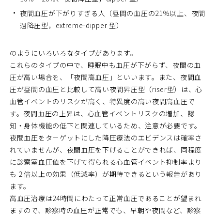
夜間血圧が下がりすぎる人（昼間の血圧の21％以上、夜間
過降圧型，extreme-dipper 型）
のようにいろいろなタイプがあります。
これらのタイプの中で、睡眠中も血圧が下がらず、夜間の血
圧が高い場合を、「夜間高血圧」といいます。また、夜間血
圧が昼間の血圧と比較して高い夜間昇圧型（riser型）は、心
血管イベントのリスクが高く、特異度の高い夜間高血圧で
す。夜間血圧の上昇は、心血管イベントリスクの増加、認
知・身体機能の低下と関連しているため、注意が必要です。
夜間血圧をターゲットにした降圧療法のエビデンスは確率さ
れていませんが、夜間血圧を下げることができれば、同程度
に診察室血圧値を下げて得られる心血管イベント抑制率より
も２倍以上の効果（低減率）が期待できるという報告があり
ます。
高血圧治療は24時間にわたって正常血圧であることが望まれ
ますので、診察時の血圧が正常でも、早朝や夜間など、診察