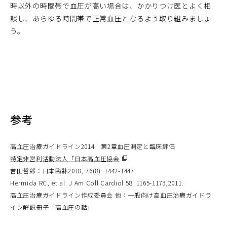
時以外の時間帯で血圧が高い場合は、かかりつけ医とよく相
談し、あらゆる時間帯で正常血圧となるよう取り組みましょ
う。
参考
高血圧治療ガイドライン2014 第2章血圧測定と臨床評価
特定非営利活動法人「日本高血圧協会
（別
吉田哲郎：日本臨牀2018; 76(8): 1442-1447
ウ
Hermida RC, et al: J Am Coll Cardiol 58: 1165-1173,2011.
ィ
高血圧治療ガイドライン作成委員会 他：一般向け高血圧治療ガイドラ
ン
イン解説冊子「高血圧の話」
ド
ウ