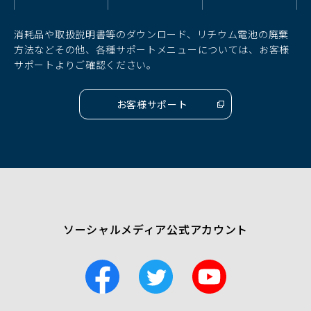
ィ
ィ
ィ
ン
ン
ン
ド
ド
ド
消耗品や取扱説明書等のダウンロード、リチウム電池の廃棄
ウ
ウ
ウ
方法などその他、各種サポートメニューについては、お客様
で
で
で
サポートよりご確認ください。
開
開
開
く）
く）
く）
お客様サポート
（別
ウ
ィ
ン
ド
ウ
で
開
く）
ソーシャルメディア公式アカウント
F
T
Y
a
w
o
c
i
u