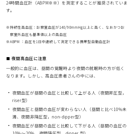
24時間血圧計（ABPM※※）を測定することが推奨されていま
す。
※
持続性高血圧：診察室血圧が140/90mmHg以上と高く、なおかつ診
察室外血圧も基準値以上の高血圧
※
ABPM ：血圧を1日中連続して測定できる携帯型自動血圧計
■ 夜間高血圧に注意
一般的に血圧は、昼間の覚醒時より夜間の就眠時の方が低く
なります。しかし、高血圧患者さんの中には、
夜間血圧が昼間の血圧と比較して上がる人（夜間昇圧型，
riser型）
夜間血圧と昼間の血圧が変わらない人（昼間と比べ10％未
満、夜間非降圧型，non-dipper型）
夜間血圧が昼間の血圧と比較して下がる人（昼間の血圧の
10％～20％、夜間降圧型，dipper 型）