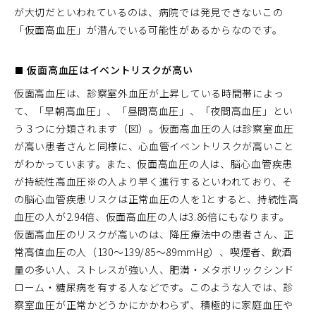
が大切だといわれているのは、病院では発見できないこの
「仮面高血圧」が潜んでいる可能性があるからなのです。
■ 仮面高血圧はイベントリスクが高い
仮面高血圧は、診察室外血圧が上昇している時間帯によっ
て、「早朝高血圧」、「昼間高血圧」、「夜間高血圧」とい
う３つに分類されます（図）。仮面高血圧の人は診察室血圧
が高い患者さんと同様に、心血管イベントリスクが高いこと
がわかっています。また、仮面高血圧の人は、脳心血管疾患
が持続性高血圧※の人より早く進行するといわれており、そ
の脳心血管疾患リスクは正常血圧の人を1とすると、持続性高
血圧の人が2.94倍、仮面高血圧の人は3.86倍にもなります。
仮面高血圧のリスクが高いのは、降圧療法中の患者さん、正
常高値血圧の人（130～139/85～89mmHg）、喫煙者、飲酒
量の多い人、ストレスが強い人、肥満・メタボリックシンド
ローム・糖尿病を有する人などです。このような人では、診
察室血圧が正常かどうかにかかわらず、積極的に家庭血圧や