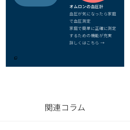
開
オムロンの血圧計
く）
血圧が気になったら家庭
で血圧測定
家庭で簡単に正確に測定
するための機能が充実
詳しくはこちら →
（別
ウ
ィ
ン
ド
ウ
で
開
く）
関連コラム