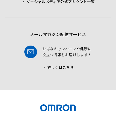
ソーシャルメディア公式アカウント一覧
a
t
t
b
t
u
o
e
b
o
r
e
k
メールマガジン配信サービス
お得なキャンペーンや健康に
役立つ情報をお届けします！
詳しくはこちら