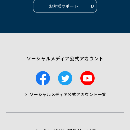
お客様サポート
（別
ウ
ィ
ン
ド
ウ
で
開
く）
ソーシャルメディア公式アカウント
F
T
Y
a
w
o
c
i
u
ソーシャルメディア公式アカウント一覧
a
t
t
b
t
u
o
e
b
o
r
e
k