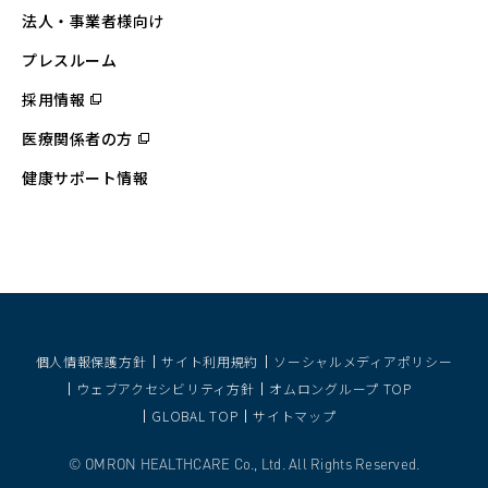
ィ
法人・事業者様向け
ン
ド
ウ
プレスルーム
で
開
採用情報
（別
く）
ウ
ィ
医療関係者の方
（別
ン
ウ
ド
ィ
ウ
健康サポート情報
ン
で
ド
開
ウ
く）
で
開
く）
個人情報保護方針
サイト利用規約
ソーシャルメディアポリシー
ウェブアクセシビリティ方針
オムロングループ TOP
GLOBAL TOP
サイトマップ
OMRON HEALTHCARE Co., Ltd. All Rights Reserved.
©