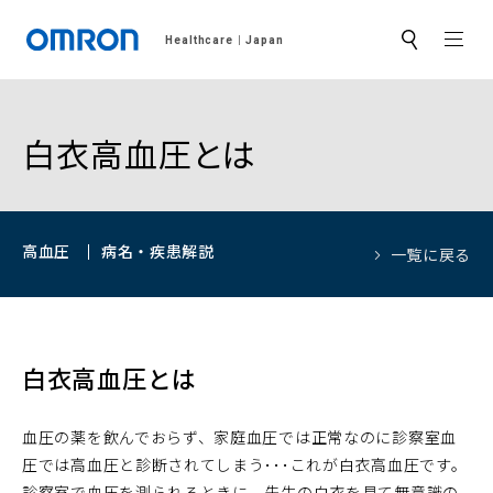
MEN
Healthcare
Japan
サ
イ
ト
内
検
索
白衣高血圧とは
高血圧
病名・疾患解説
一覧に戻る
白衣高血圧とは
血圧の薬を飲んでおらず、家庭血圧では正常なのに診察室血
圧では高血圧と診断されてしまう･･･これが白衣高血圧です。
診察室で血圧を測られるときに、先生の白衣を見て無意識の