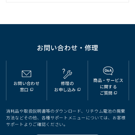
ン
ド
ウ
で
開
く）
お問い合わせ・修理
商品・サービス
お問い合わせ
修理の
（別
（別
（別
に関する
窓口
お申し込み
ウ
ウ
ウ
ご質問
ィ
ィ
ィ
ン
ン
ン
ド
ド
ド
消耗品や取扱説明書等のダウンロード、リチウム電池の廃棄
ウ
ウ
ウ
方法などその他、各種サポートメニューについては、お客様
で
で
で
サポートよりご確認ください。
開
開
開
く）
く）
く）