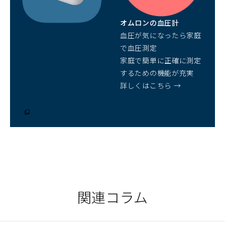
で
開
オムロンの血圧計
く）
血圧が気になったら家庭
で血圧測定
家庭で簡単に正確に測定
するための機能が充実
詳しくはこちら →
（別
ウ
ィ
ン
ド
ウ
で
開
く）
関連コラム