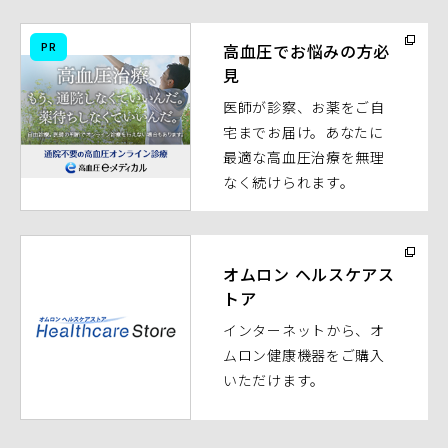
（別
PR
高血圧でお悩みの方必
ウ
見
ィ
医師が診察、お薬をご自
ン
宅までお届け。あなたに
ド
最適な高血圧治療を無理
ウ
なく続けられます。
で
開
く）
（別
ウ
オムロン ヘルスケアス
トア
ィ
ン
インターネットから、オ
ド
ムロン健康機器をご購入
ウ
いただけます。
で
開
く）