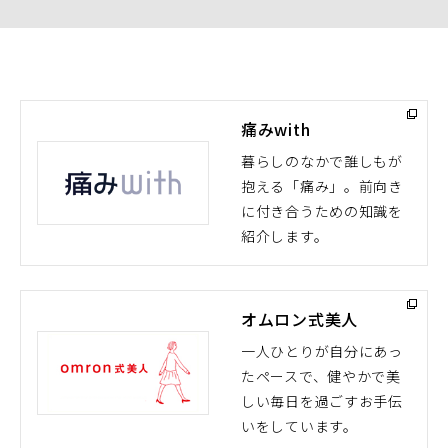
痛みwith
暮らしのなかで誰しもが
抱える「痛み」。前向き
（別
に付き合うための知識を
ウ
紹介します。
ィ
ン
ド
オムロン式美人
ウ
で
一人ひとりが自分にあっ
開
たペースで、健やかで美
（別
く）
しい毎日を過ごすお手伝
ウ
いをしています。
ィ