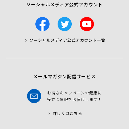
ソーシャルメディア公式アカウント
F
T
Y
a
w
o
c
i
u
ソーシャルメディア公式アカウント一覧
a
t
t
b
t
u
o
e
b
o
r
e
k
メールマガジン配信サービス
お得なキャンペーンや健康に
役立つ情報をお届けします！
詳しくはこちら