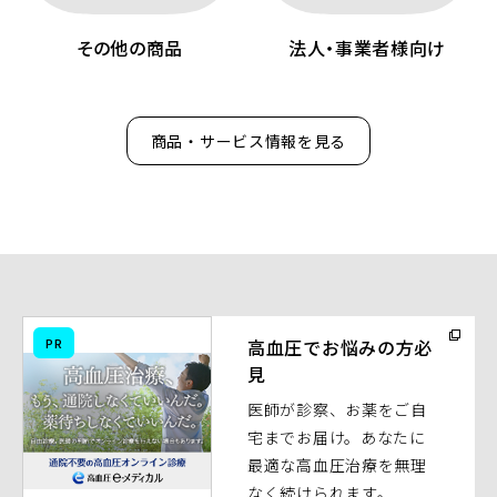
その他の商品
法人・事業者様向け
商品・サービス情報を見る
（別
PR
高血圧でお悩みの方必
ウ
見
ィ
医師が診察、お薬をご自
ン
宅までお届け。あなたに
ド
最適な高血圧治療を無理
ウ
なく続けられます。
で