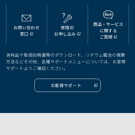
商品・サービス
お問い合わせ
修理の
（別
（別
（別
に関する
窓口
お申し込み
ウ
ウ
ウ
ご質問
ィ
ィ
ィ
ン
ン
ン
ド
ド
ド
消耗品や取扱説明書等のダウンロード、リチウム電池の廃棄
ウ
ウ
ウ
方法などその他、各種サポートメニューについては、お客様
で
で
で
サポートよりご確認ください。
開
開
開
く）
く）
く）
お客様サポート
（別
ウ
ィ
ン
ド
ウ
で
開
く）