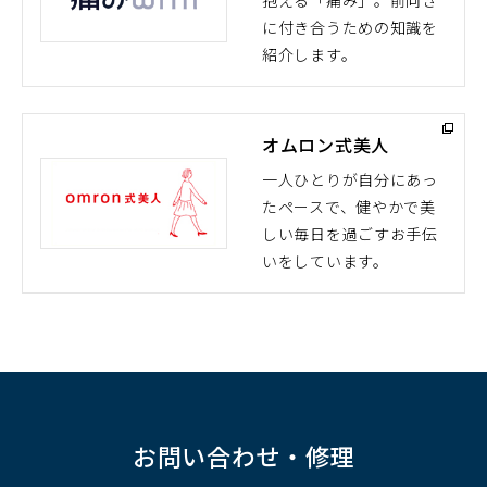
抱える「痛み」。前向き
（別
に付き合うための知識を
ウ
紹介します。
ィ
ン
ド
オムロン式美人
ウ
で
一人ひとりが自分にあっ
開
たペースで、健やかで美
（別
く）
しい毎日を過ごすお手伝
ウ
いをしています。
ィ
ン
ド
ウ
で
開
く）
お問い合わせ・修理