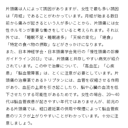
片頭痛は人によって誘因がありますが、女性で最も多い誘因
は「月経」であることがわかっています。月経が始まる数日
前から痛みが起きるという人が多いことから、片頭痛には女
性ホルモンが重要な働きをしていると考えられます。それ以
外では、「睡眠不足・睡眠過多」「天候の変化」「絶食」
「特定の食べ物の摂取」などがきっかけになります。
また、日本神経学会・日本頭痛学会発行の「慢性頭痛の診療
ガイドライン2013」では、片頭痛と共存しやすい病気が紹介
されています。この中で治療について、「高血圧」「心疾
患」「脳血管障害」は、とくに注意が必要としています。片
頭痛の治療薬であるトリプタンには、血管を収縮させる作用
があり、血圧の上昇を引き起こしたり、脳や心臓の血流を低
下させたりする可能性があるためです。女性の場合、20～40
代は脳血管疾患が起きやすい年代ではありませんが、前兆の
ある片頭痛では、経口避妊薬の併用や喫煙によって脳血管疾
患のリスクが上がりやすいことがわかっています。十分に注
意しましょう。