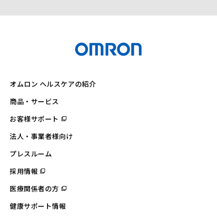
オムロン ヘルスケアの紹介
商品・サービス
お客様サポート
（別
ウ
ィ
法人・事業者様向け
ン
ド
ウ
プレスルーム
で
開
採用情報
（別
く）
ウ
ィ
医療関係者の方
（別
ン
ウ
ド
ィ
ウ
健康サポート情報
ン
で
ド