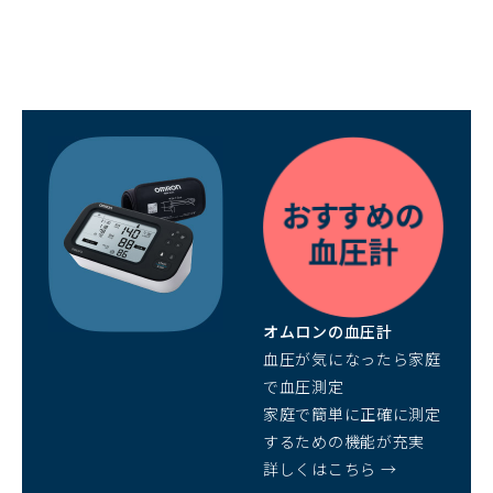
（別
ウ
ィ
ン
ド
ウ
で
開
オムロンの血圧計
く）
血圧が気になったら家庭
で血圧測定
家庭で簡単に正確に測定
するための機能が充実
詳しくはこちら →
（別