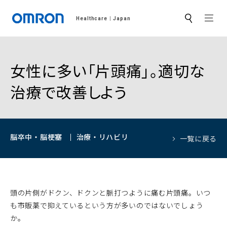
MEN
Healthcare
Japan
サ
イ
ト
内
検
索
女性に多い「片頭痛」。適切な
治療で改善しよう
脳卒中・脳梗塞
治療・リハビリ
一覧に戻る
頭の片側がドクン、ドクンと脈打つように痛む片頭痛。いつ
も市販薬で抑えているという方が多いのではないでしょう
か。