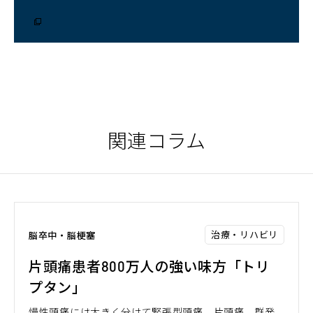
ウ
ィ
ン
ド
ウ
で
開
く）
関連コラム
治療・リハビリ
脳卒中・脳梗塞
片頭痛患者800万人の強い味方「トリ
プタン」
慢性頭痛には大きく分けて緊張型頭痛、片頭痛、群発