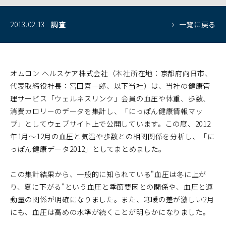
2013.02.13
調査
一覧に戻る
オムロン ヘルスケア株式会社（本社所在地：京都府向日市、
代表取締役社長：宮田喜一郎、以下当社）は、当社の健康管
理サービス「ウェルネスリンク」会員の血圧や体重、歩数、
消費カロリーのデータを集計し、「にっぽん健康情報マッ
プ」としてウェブサイト上で公開しています。この度、2012
年1月～12月の血圧と気温や歩数との相関関係を分析し、「に
っぽん健康データ2012」としてまとめました。
この集計結果から、一般的に知られている"血圧は冬に上が
り、夏に下がる"という血圧と季節要因との関係や、血圧と運
動量の関係が明確になりました。また、寒暖の差が激しい2月
にも、血圧は高めの水準が続くことが明らかになりました。