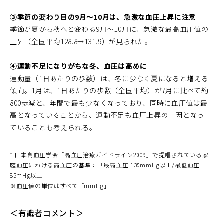
③季節の変わり目の9月～10月は、急激な血圧上昇に注意
季節が夏から秋へと変わる9月～10月に、急激な最高血圧値の
上昇（全国平均128.8→131.9）が見られた。
④運動不足になりがちな冬、血圧は高めに
運動量（1日あたりの歩数）は、冬に少なく夏になると増える
傾向。1月は、1日あたりの歩数（全国平均）が7月に比べて約
800歩減と、年間で最も少なくなっており、同時に血圧値は最
高となっていることから、運動不足も血圧上昇の一因となっ
ていることも考えられる。
* 日本高血圧学会「高血圧治療ガイドライン2009」で提唱されている家
庭血圧における高血圧の基準：「最高血圧 135mmHg以上/最低血圧
85mHg以上
※血圧値の単位はすべて「mmHg」
＜有識者コメント＞