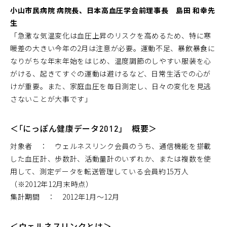
小山市民病院 病院長、日本高血圧学会前理事長 島田 和幸先
生
「急激な気温変化は血圧上昇のリスクを高めるため、特に寒
暖差の大きい今年の2月は注意が必要。運動不足、暴飲暴食に
なりがちな年末年始をはじめ、温度調節のしやすい服装を心
がける、起きてすぐの運動は避けるなど、日常生活での心が
けが重要。また、家庭血圧を毎日測定し、日々の変化を見逃
さないことが大事です」
＜｢にっぽん健康データ2012｣ 概要＞
対象者 ： ウェルネスリンク会員のうち、通信機能を搭載
した血圧計、歩数計、活動量計のいずれか、または複数を使
用して、測定データを転送管理している会員約15万人
（※2012年12月末時点）
集計期間 ： 2012年1月～12月
＜ウェルネスリンクとは＞