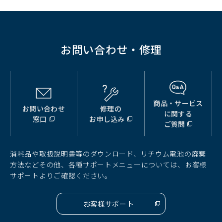
お問い合わせ・修理
商品・サービス
お問い合わせ
修理の
（別
（別
（別
に関する
窓口
お申し込み
ウ
ウ
ウ
ご質問
ィ
ィ
ィ
ン
ン
ン
ド
ド
ド
消耗品や取扱説明書等のダウンロード、リチウム電池の廃棄
ウ
ウ
ウ
方法などその他、各種サポートメニューについては、お客様
で
で
で
サポートよりご確認ください。
開
開
開
く）
く）
く）
お客様サポート
（別
ウ