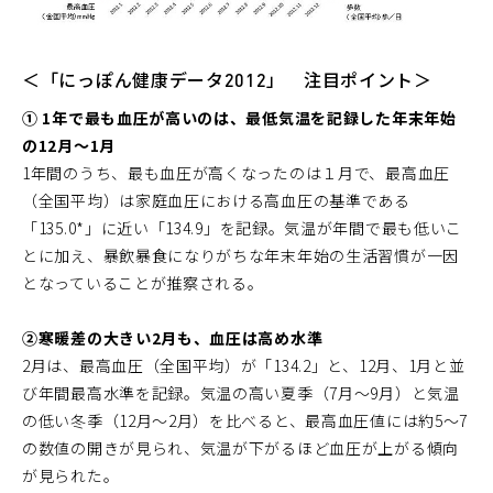
＜「にっぽん健康データ2012」 注目ポイント＞
① 1年で最も血圧が高いのは、最低気温を記録した年末年始
の12月～1月
1年間のうち、最も血圧が高くなったのは１月で、最高血圧
（全国平均）は家庭血圧における高血圧の基準である
「135.0*」に近い「134.9」を記録。気温が年間で最も低いこ
とに加え、暴飲暴食になりがちな年末年始の生活習慣が一因
となっていることが推察される。
②寒暖差の大きい2月も、血圧は高め水準
2月は、最高血圧（全国平均）が「134.2」と、12月、1月と並
び年間最高水準を記録。気温の高い夏季（7月～9月）と気温
の低い冬季（12月～2月）を比べると、最高血圧値には約5～7
の数値の開きが見られ、気温が下がるほど血圧が上がる傾向
が見られた。