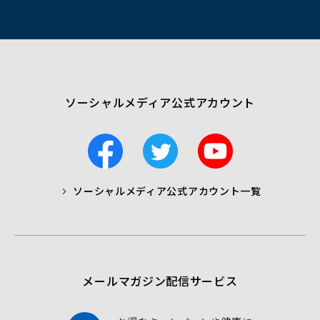
ィ
ン
ド
ウ
で
開
く）
ソーシャルメディア公式アカウント
F
T
Y
a
w
o
c
i
u
ソーシャルメディア公式アカウント一覧
a
t
t
b
t
u
o
e
b
o
r
e
k
メールマガジン配信サービス