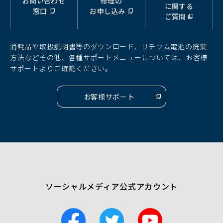
お問い合わせ
修理の
（別
（別
（別
に関する
窓口
お申し込み
ウ
ウ
ウ
ご質問
ィ
ィ
ィ
ン
ン
ン
ド
ド
ド
消耗品や取扱説明書等のダウンロード、リチウム電池の廃棄
ウ
ウ
ウ
方法などその他、各種サポートメニューについては、お客様
で
で
で
サポートよりご確認ください。
開
開
開
く）
く）
く）
お客様サポート
（別
ウ
ィ
ン
ド
ウ
で
開
く）
ソーシャルメディア公式アカウント
F
T
Y