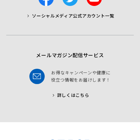
a
w
o
c
i
u
ソーシャルメディア公式アカウント一覧
a
t
t
b
t
u
o
e
b
o
r
e
k
メールマガジン配信サービス
お得なキャンペーンや健康に
役立つ情報をお届けします！
詳しくはこちら