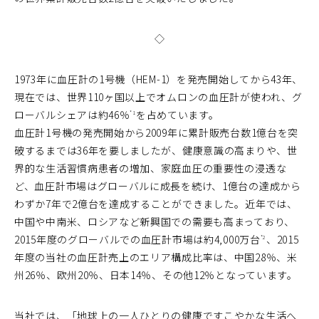
◇
1973年に血圧計の1号機（HEM-1）を発売開始してから43年、
現在では、世界110ヶ国以上でオムロンの血圧計が使われ、グ
ローバルシェアは約46％
を占めています。
*1
血圧計1号機の発売開始から2009年に累計販売台数1億台を突
破するまでは36年を要しましたが、健康意識の高まりや、世
界的な生活習慣病患者の増加、家庭血圧の重要性の浸透な
ど、血圧計市場はグローバルに成長を続け、1億台の達成から
わずか7年で2億台を達成することができました。近年では、
中国や中南米、ロシアなど新興国での需要も高まっており、
2015年度のグローバルでの血圧計市場は約4,000万台
、2015
*2
年度の当社の血圧計売上のエリア構成比率は、中国28％、米
州26％、欧州20％、日本14％、その他12％となっています。
当社では、「地球上の一人ひとりの健康ですこやかな生活へ