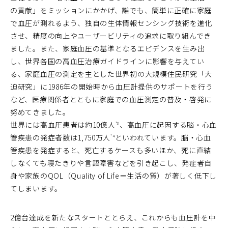
の貢献」をミッションにかかげ、誰でも、簡単に正確に家庭
で血圧が測れるよう、独自の生体情報センシング技術を進化
させ、精度の向上やユーザービリティの追求に取り組んでき
ました。また、家庭血圧の基準となるエビデンスを生み出
し、世界各国の高血圧治療ガイドラインに影響を与えてい
る、家庭血圧の測定を主とした世界初の大規模住民研究「大
迫研究」に1986年の開始時から血圧計提供のサポートを行う
など、医療関係者とともに家庭での血圧測定の普及・啓発に
努めてきました。
世界には高血圧患者は約10億人
、高血圧に起因する脳・心血
*3
管疾患の発症者数は1,750万人
といわれています。脳・心血
*4
管疾患を発症すると、死亡するケースも多いほか、死に直結
しなくても寝たきりや言語障害などを引き起こし、発症者自
身や家族のQOL（Quality of Life＝生活の質）が著しく低下し
てしまいます。
2億台達成を新たなスタートととらえ、これからも血圧計を中