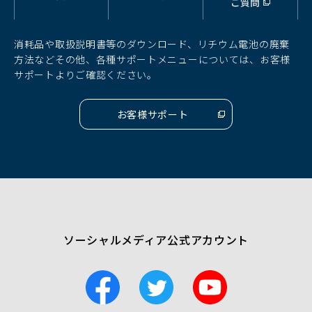
ご質問
ィ
ィ
ィ
ン
ン
ン
ド
ド
ド
消耗品や取扱説明書等のダウンロード、リチウム電池の廃棄
ウ
ウ
ウ
方法などその他、各種サポートメニューについては、お客様
で
で
で
サポートよりご確認ください。
開
開
開
く）
く）
く）
お客様サポート
（別
ウ
ィ
ン
ド
ウ
で
開
く）
ソーシャルメディア公式アカウント
F
T
Y
a
w
o
c
i
u