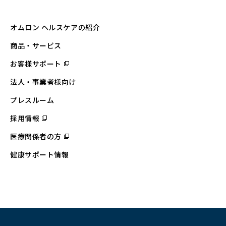
オムロン ヘルスケアの紹介
商品・サービス
お客様サポート
（別
ウ
ィ
法人・事業者様向け
ン
ド
ウ
プレスルーム
で
開
採用情報
（別
く）
ウ
ィ
医療関係者の方
（別
ン
ウ
ド
ィ
ウ
健康サポート情報
ン
で
ド
開
ウ
く）
で
開
く）