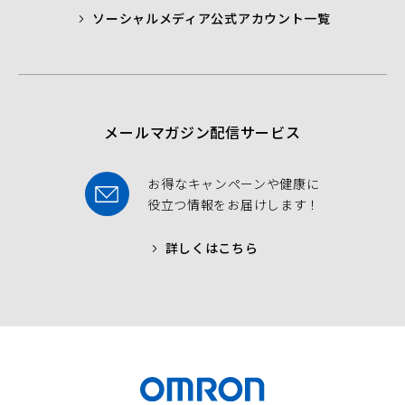
ソーシャルメディア公式アカウント一覧
a
t
t
b
t
u
o
e
b
o
r
e
k
メールマガジン配信サービス
お得なキャンペーンや健康に
役立つ情報をお届けします！
詳しくはこちら