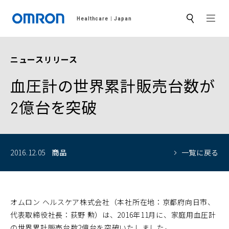
MEN
Healthcare
Japan
サ
イ
ト
内
検
ニュースリリース
索
血圧計の世界累計販売台数が
2億台を突破
2016.12.05
商品
一覧に戻る
オムロン ヘルスケア株式会社（本社所在地：京都府向日市、
代表取締役社長：荻野 勲）は、2016年11月に、家庭用血圧計
の世界累計販売台数2億台を突破いたしました。