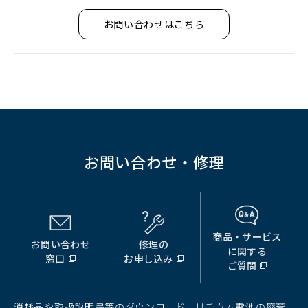
お問い合わせはこちら
お問い合わせ・修理
商品・サービス
お問い合わせ
修理の
（別
（別
（別
に関する
窓口
お申し込み
ウ
ウ
ウ
ご質問
ィ
ィ
ィ
ン
ン
ン
ド
ド
ド
消耗品や取扱説明書等のダウンロード、リチウム電池の廃棄