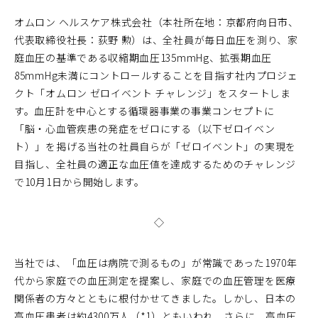
オムロン ヘルスケア株式会社（本社所在地：京都府向日市、
代表取締役社長：荻野 勲）は、全社員が毎日血圧を測り、家
庭血圧の基準である収縮期血圧135mmHg、拡張期血圧
85mmHg未満にコントロールすることを目指す社内プロジェ
クト「オムロン ゼロイベント チャレンジ」をスタートしま
す。血圧計を中心とする循環器事業の事業コンセプトに
「脳・心血管疾患の発症をゼロにする（以下ゼロイベン
ト）」を掲げる当社の社員自らが「ゼロイベント」の実現を
目指し、全社員の適正な血圧値を達成するためのチャレンジ
で10月1日から開始します。
◇
当社では、「血圧は病院で測るもの」が常識であった1970年
代から家庭での血圧測定を提案し、家庭での血圧管理を医療
関係者の方々とともに根付かせてきました。しかし、日本の
高血圧患者は約4300万人（*1）ともいわれ、さらに、高血圧