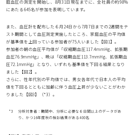
庭血圧の測定を開始し、8月31日現在までに、全社員の約98%
にあたる645名が参加を表明しています。
また、血圧計を配布した６月24日から7月7日までの2週間をテ
スト期間として血圧測定実施したところ、家庭血圧の平均値
が基準値を上回っている参加者が75人いました【図1】。
参加者の朝の血圧平均値が「収縮期血圧117.4mmHg、拡張期
血圧76.9mmHg」、晩は「収縮期血圧113.7mmHg、拡張期血
圧72.1mmHg」となり、いずれも基準値を下回る結果となり
ました【図2】。
さらに、性年代別の平均値では、男女各年代で日本人の平均
値を下回るとともに加齢に伴う血圧上昇が少ないことがわか
りました【図3】（*3）。
*3
分析対象者：期間中、分析に必要な６日間以上のデータがあ
り、かつ16年度秋の検診結果がある400名