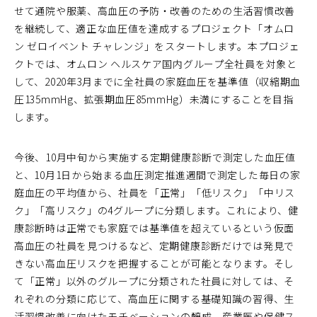
せて通院や服薬、高血圧の予防・改善のための生活習慣改善
を継続して、適正な血圧値を達成するプロジェクト「オムロ
ン ゼロイベント チャレンジ」をスタートします。本プロジェ
クトでは、オムロン ヘルスケア国内グループ全社員を対象と
して、2020年3月までに全社員の家庭血圧を基準値（収縮期血
圧135mmHg、拡張期血圧85mmHg）未満にすることを目指
します。
今後、10月中旬から実施する定期健康診断で測定した血圧値
と、10月1日から始まる血圧測定推進週間で測定した毎日の家
庭血圧の平均値から、社員を「正常」「低リスク」「中リス
ク」「高リスク」の4グループに分類します。これにより、健
康診断時は正常でも家庭では基準値を超えているという仮面
高血圧の社員を見つけるなど、定期健康診断だけでは発見で
きない高血圧リスクを把握することが可能となります。そし
て「正常」以外のグループに分類された社員に対しては、そ
れぞれの分類に応じて、高血圧に関する基礎知識の習得、生
活習慣改善に向けたモチベーションの醸成、産業医や保健ス