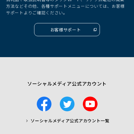
ウ
ウ
ウ
方法などその他、各種サポートメニューについては、お客様
で
で
で
サポートよりご確認ください。
開
開
開
く）
く）
く）
お客様サポート
（別
ウ
ィ
ン
ド
ウ
で
開
く）
ソーシャルメディア公式アカウント
F
T
Y
a
w
o
c
i
u
ソーシャルメディア公式アカウント一覧
a
t
t
b
t
u