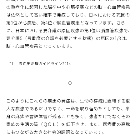
の重症化に起因した脳卒中や心筋梗塞などの脳・心血管疾患
は依然として高い確率で発症しており、日本における死因の
第2位が心疾患、第4位が脳血管疾患となっています。さら
に、日本における要介護の原因疾患の第1位は脳血管疾患で、
要介護5（最重度の介護を必要とする状態）の原因の1/3は、
脳・心血管疾患となっています。
*1
高血圧治療ガイドライン2014
◇
このようにこれらの疾患の発症は、生命の存続に直結する重
大な疾患であるだけでなく、一命を取り留めたとしても、半
身の麻痺や言語障害が残ることも多く、患者だけでなくその
家族の生活の質（ＱＯＬ）を低下させ、また、医療費の高騰
にもつながる大きな社会的課題となっています。