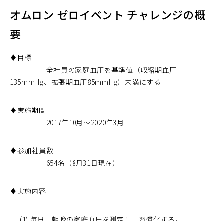
オムロン ゼロイベント チャレンジの概
要
♦目標
全社員の家庭血圧を基準値（収縮期血圧
135mmHg、拡張期血圧85mmHg）未満にする
♦実施期間
2017年10月～2020年3月
♦参加社員数
654名（8月31日現在）
♦実施内容
(1) 毎日、朝晩の家庭血圧を測定し、習慣化する。