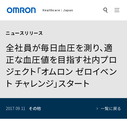
MEN
Healthcare
Japan
サ
イ
ト
内
検
ニュースリリース
索
全社員が毎日血圧を測り、適
正な血圧値を目指す社内プロ
ジェクト「オムロン ゼロイベン
ト チャレンジ」スタート
2017.09.11
その他
一覧に戻る