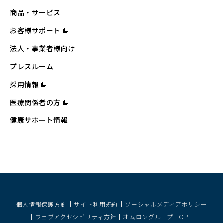
商品・サービス
お客様サポート
（別
ウ
ィ
法人・事業者様向け
ン
ド
ウ
プレスルーム
で
開
採用情報
（別
く）
ウ
ィ
医療関係者の方
（別
ン
ウ
ド
ィ
ウ
健康サポート情報
ン
で
ド
開
ウ
く）
で
開
く）
個人情報保護方針
サイト利用規約
ソーシャルメディアポリシー
ウェブアクセシビリティ方針
オムロングループ TOP